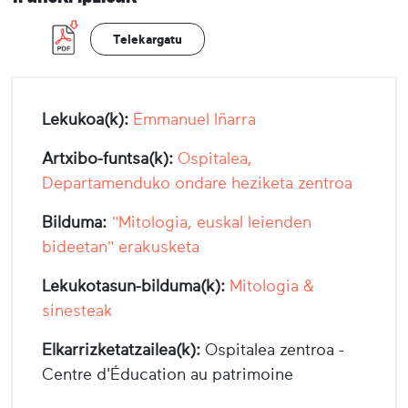
Telekargatu
Lekukoa(k):
Emmanuel Iñarra
Artxibo-funtsa(k):
Ospitalea,
Departamenduko ondare heziketa zentroa
Bilduma:
"Mitologia, euskal leienden
bideetan" erakusketa
Lekukotasun-bilduma(k):
Mitologia &
sinesteak
Elkarrizketatzailea(k):
Ospitalea zentroa -
Centre d'Éducation au patrimoine