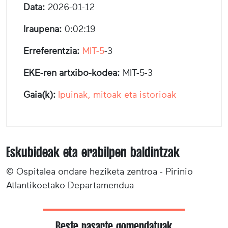
Data:
2026-01-12
Iraupena:
0:02:19
Erreferentzia:
MIT-5
-3
EKE-ren artxibo-kodea:
MIT-5-3
Gaia(k):
Ipuinak, mitoak eta istorioak
Eskubideak eta erabilpen baldintzak
© Ospitalea ondare heziketa zentroa - Pirinio
Atlantikoetako Departamendua
Beste pasarte gomendatuak