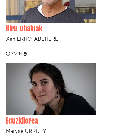
Hiru uhainak
Xan ERROTABEHERE
7 min
Eguzkilorea
Maryse URRUTY