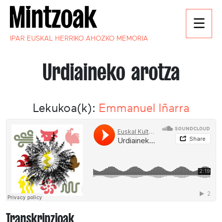
IPAR EUSKAL HERRIKO AHOZKO MEMORIA
Urdiaineko arotza
Lekukoa(k):
Emmanuel Iñarra
Transkripzioak