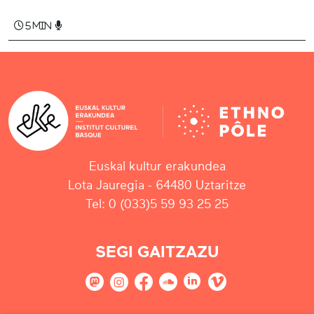
5 min
Euskal kultur erakundea
Lota Jauregia - 64480 Uztaritze
Tel: 0 (033)5 59 93 25 25
SEGI GAITZAZU