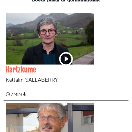
Hartzkume
Kattalin SALLABERRY
7 min