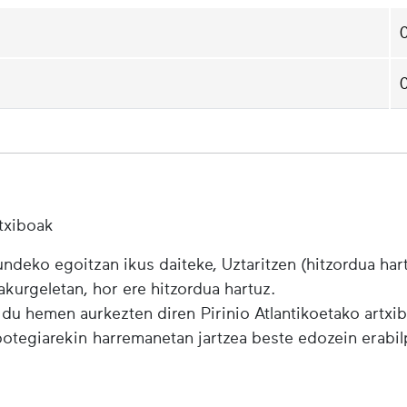
txiboak
ndeko egoitzan ikus daiteke, Uztaritzen (hitzordua har
urgeletan, hor ere hitzordua hartuz.
 du hemen aurkezten diren Pirinio Atlantikoetako artxi
ibotegiarekin harremanetan jartzea beste edozein erabi