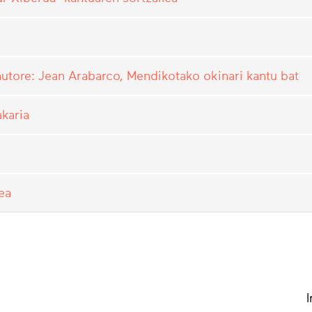
autore: Jean Arabarco, Mendikotako okinari kantu bat
akaria
ea