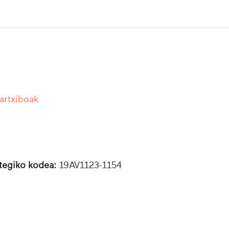
 artxiboak
otegiko kodea:
19AV1123-1154