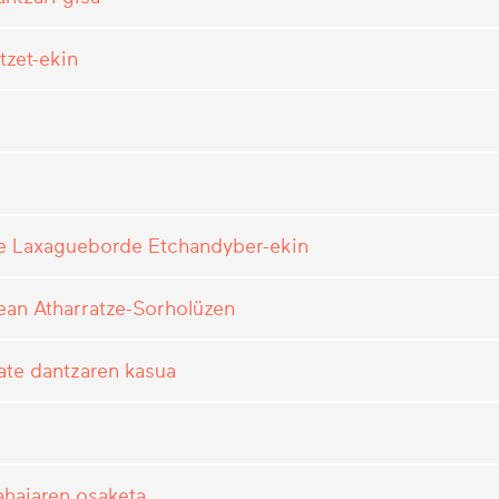
tzet-ekin
ue Laxagueborde Etchandyber-ekin
ean Atharratze-Sorholüzen
ate dantzaren kasua
mahaiaren osaketa