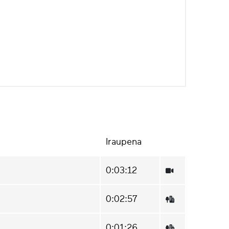
Iraupena
0:03:12
0:02:57
0:01:26