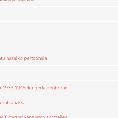
ntu nasaiko pertsonaia
ak 1939-1945eko gerla denboran
oral idazlea
ur Xiberua" kantuaren sortzailea