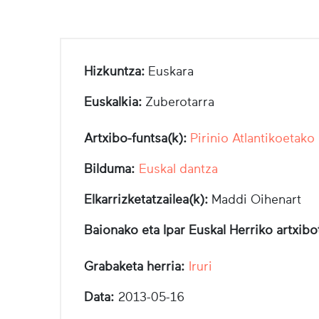
Hizkuntza:
Euskara
Euskalkia:
Zuberotarra
Artxibo-funtsa(k):
Pirinio Atlantikoetako
Bilduma:
Euskal dantza
Elkarrizketatzailea(k):
Maddi Oihenart
Baionako eta Ipar Euskal Herriko artxib
Grabaketa herria:
Iruri
Data:
2013-05-16