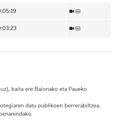
0:05:19
0:03:23
tuz), baita ere Baionako eta Paueko
botegiaren datu publikoen berrerabiltzea.
lpenarendako.