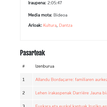
Iraupena:
2:05:47
Media mota:
Bideoa
Arloak:
Kultura
,
Dantza
Pasarteak
#
Izenburua
1
Allandu Bordaçarre: familiaren aurke
2
Lehen irakaspenak Darrière Jauna bi
3
Euskara eta euskal kantuak Iruriko e