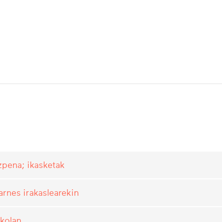
zpena; ikasketak
arnes irakaslearekin
skolan