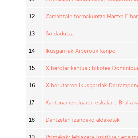
12
Zamaltzain formakuntza Martxe Eihar
13
Soldadutza
14
Ikusgarriak Xiberotik kanpo
15
Xiberotar kantua : bikotea Dominiq
16
Xiberutarren ikusgarriak Darrampen
17
Kantonamenduaren eskalan ; Bralia k
18
Dantzetan izandako aldaketak
19
Primakak: lehiaketa izpiritua ; epai