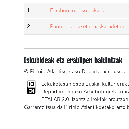
1
Etxahun-Iruri koblakaria
2
Puntuen aldaketa maskaradetan
Eskubideak eta erabilpen baldintzak
© Pirinio Atlantikoetako Departamenduko ar
Lekukotasun osoa Euskal kultur eraku
Departamenduko Artxibotegietako irak
ETALAB 2.0 lizentzia irekiak arautzen
Garrantzitsua da Pirinio Atlantikoetako artx