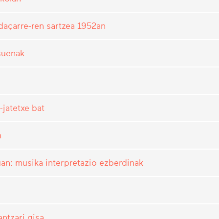
daçarre-ren sartzea 1952an
suenak
-jatetxe bat
n
üan: musika interpretazio ezberdinak
antzari gisa