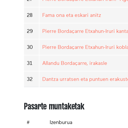
28
Fama ona eta eskari anitz
29
Pierre Bordaçarre Etxahun-Iruri kant
30
Pierre Bordaçarre Etxahun-Iruri kobl
31
Allandu Bordaçarre, irakasle
32
Dantza urratsen eta puntuen erakust
Pasarte muntaketak
#
Izenburua