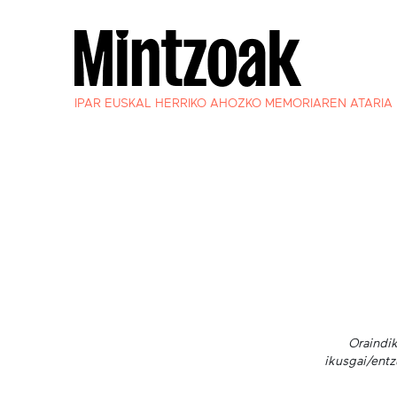
IPAR EUSKAL HERRIKO AHOZKO MEMORIAREN ATARIA
Oraindik
ikusgai/entz