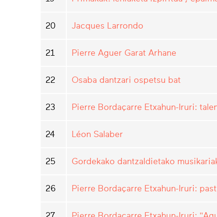
20
Jacques Larrondo
21
Pierre Aguer Garat Arhane
22
Osaba dantzari ospetsu bat
23
Pierre Bordaçarre Etxahun-Iruri: tale
24
Léon Salaber
25
Gordekako dantzaldietako musikari
26
Pierre Bordaçarre Etxahun-Iruri: past
27
Pierre Bordaçarre Etxahun-Iruri: "Ag