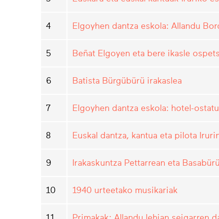
4
Elgoyhen dantza eskola: Allandu Bor
5
Beñat Elgoyen eta bere ikasle ospet
6
Batista Bürgübürü irakaslea
7
Elgoyhen dantza eskola: hotel-ostatu
8
Euskal dantza, kantua eta pilota Iruri
9
Irakaskuntza Pettarrean eta Basabür
10
1940 urteetako musikariak
11
Primakak: Allandu lehian seigarren d