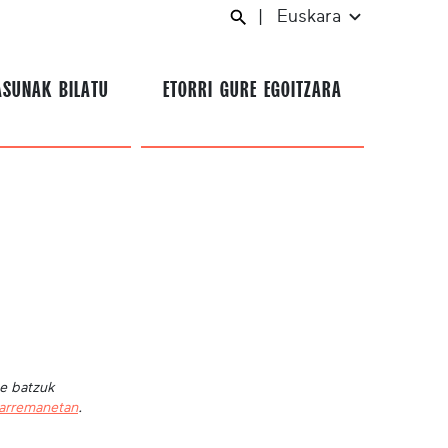
|
Euskara
ASUNAK BILATU
ETORRI GURE EGOITZARA
te batzuk
harremanetan
.