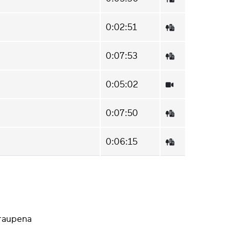
0:02:51
0:07:53
0:05:02
0:07:50
0:06:15
Iraupena