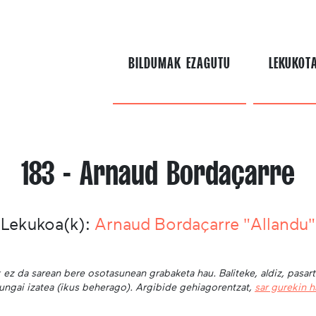
BILDUMAK EZAGUTU
LEKUKOT
183 - Arnaud Bordaçarre
Lekukoa(k):
Arnaud Bordaçarre "Allandu"
 ez da sarean bere osotasunean grabaketa hau. Baliteke, aldiz, pasar
ungai izatea (ikus beherago). Argibide gehiagorentzat,
sar gurekin 