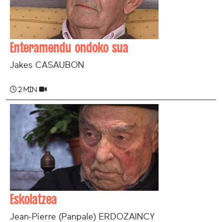
Enteramendu ondoko sua
Jakes CASAUBON
2 min
Eskolatzea
Jean-Pierre (Panpale) ERDOZAINCY