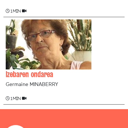
1 min
Izebaren ondarea
Germaine MINABERRY
1 min