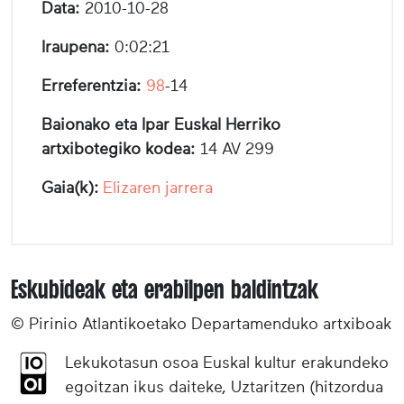
Data:
2010-10-28
Iraupena:
0:02:21
Erreferentzia:
98
-14
Baionako eta Ipar Euskal Herriko
artxibotegiko kodea:
14 AV 299
Gaia(k):
Elizaren jarrera
Eskubideak eta erabilpen baldintzak
© Pirinio Atlantikoetako Departamenduko artxiboak
Lekukotasun osoa Euskal kultur erakundeko
egoitzan ikus daiteke, Uztaritzen (hitzordua