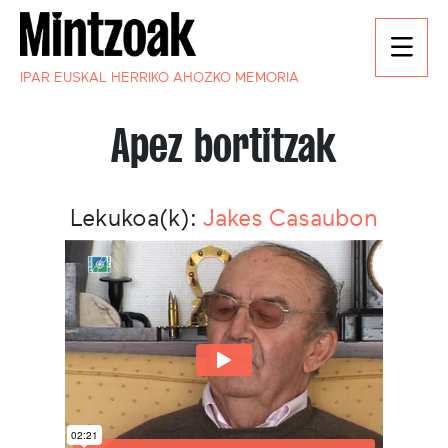
IPAR EUSKAL HERRIKO AHOZKO MEMORIA
Apez bortitzak
Lekukoa(k):
Jakes Casaubon