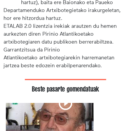
hartuz), baita ere Baionako eta Paueko
Departamenduko Artxibotegietako irakurgeletan,
hor ere hitzordua hartuz.
ETALAB 2.0 lizentzia irekiak arautzen du hemen
aurkezten diren Pirinio Atlantikoetako
artxibotegiaren datu publikoen berrerabiltzea.
Garrantzitsua da Pirinio
Atlantikoetako artxibotegiarekin harremanetan
jartzea beste edozein erabilpenarendako.
Beste pasarte gomendatuak