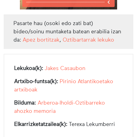
Pasarte hau (osoki edo zati bat)
bideo/soinu muntaketa batean erabilia izan
da:
Apez bortitzak
,
Oztibartarrak lekuko
Lekukoa(k):
Jakes Casaubon
Artxibo-funtsa(k):
Pirinio Atlantikoetako
artxiboak
Bilduma:
Arberoa-Iholdi-Oztibarreko
ahozko memoria
Elkarrizketatzailea(k):
Terexa Lekumberri