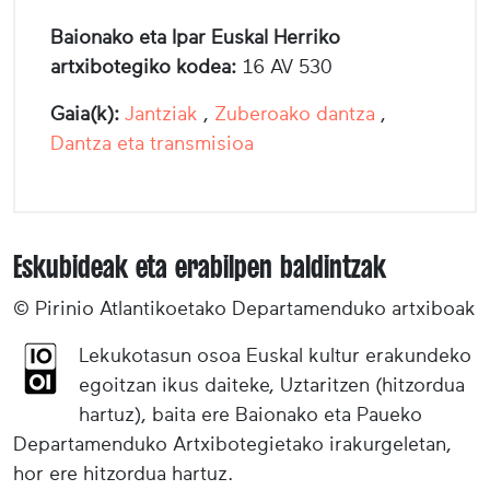
Baionako eta Ipar Euskal Herriko
artxibotegiko kodea:
16 AV 530
Gaia(k):
Jantziak
,
Zuberoako dantza
,
Dantza eta transmisioa
Eskubideak eta erabilpen baldintzak
© Pirinio Atlantikoetako Departamenduko artxiboak
Lekukotasun osoa Euskal kultur erakundeko
egoitzan ikus daiteke, Uztaritzen (hitzordua
hartuz), baita ere Baionako eta Paueko
Departamenduko Artxibotegietako irakurgeletan,
hor ere hitzordua hartuz.