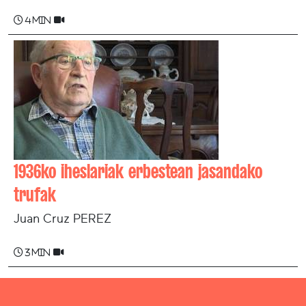
4 min
1936ko iheslariak erbestean jasandako
trufak
Juan Cruz PEREZ
3 min