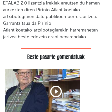
ETALAB 2.0 lizentzia irekiak arautzen du hemen
aurkezten diren Pirinio Atlantikoetako
artxibotegiaren datu publikoen berrerabiltzea.
Garrantzitsua da Pirinio
Atlantikoetako artxibotegiarekin harremanetan
jartzea beste edozein erabilpenarendako.
Beste pasarte gomendatuak