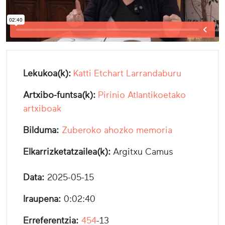
Lekukoa(k):
Katti Etchart Larrandaburu
Artxibo-funtsa(k):
Pirinio Atlantikoetako
artxiboak
Bilduma:
Zuberoko ahozko memoria
Elkarrizketatzailea(k):
Argitxu Camus
Data:
2025-05-15
Iraupena:
0:02:40
Erreferentzia:
454
-13