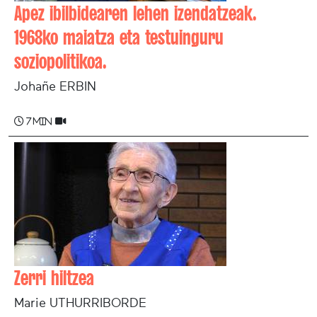
Apez ibilbidearen lehen izendatzeak.
1968ko maiatza eta testuinguru
soziopolitikoa.
Johañe ERBIN
7 min
Zerri hiltzea
Marie UTHURRIBORDE