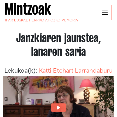
IPAR EUSKAL HERRIKO AHOZKO MEMORIA
Janzkiaren jaunstea,
lanaren saria
Lekukoa(k):
Katti Etchart Larrandaburu