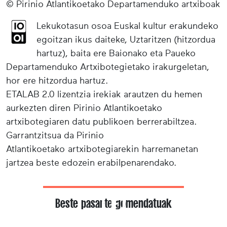
© Pirinio Atlantikoetako Departamenduko artxiboak
Lekukotasun osoa Euskal kultur erakundeko
egoitzan ikus daiteke, Uztaritzen (hitzordua
hartuz), baita ere Baionako eta Paueko
Departamenduko Artxibotegietako irakurgeletan,
hor ere hitzordua hartuz.
ETALAB 2.0 lizentzia irekiak arautzen du hemen
aurkezten diren Pirinio Atlantikoetako
artxibotegiaren datu publikoen berrerabiltzea.
Garrantzitsua da Pirinio
Atlantikoetako artxibotegiarekin harremanetan
jartzea beste edozein erabilpenarendako.
Beste pasarte gomendatuak