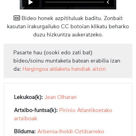
Bideo honek azpitituluak baditu. Zonbait
kasutan irakurgailuko CC botoian klikatu beharko
duzu hizkuntza aukeratzeko.
Pasarte hau (osoki edo zati bat)
bideo/soinu muntaketa batean erabilia izan
da:
Hargingoa aldaketa handiak aitzin
Lekukoa(k):
Jean Olharan
Artxibo-funtsa(k):
Pirinio Atlantikoetako
artxiboak
Bilduma:
Arberoa-Iholdi-Oztibarreko