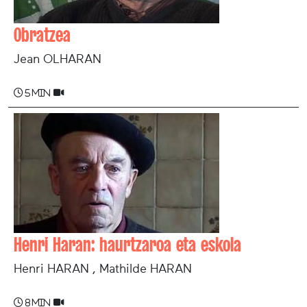
Obratzea
Jean OLHARAN
5 min
Henri Haran: haurtzaroa eta eskola
Henri HARAN , Mathilde HARAN
8 min