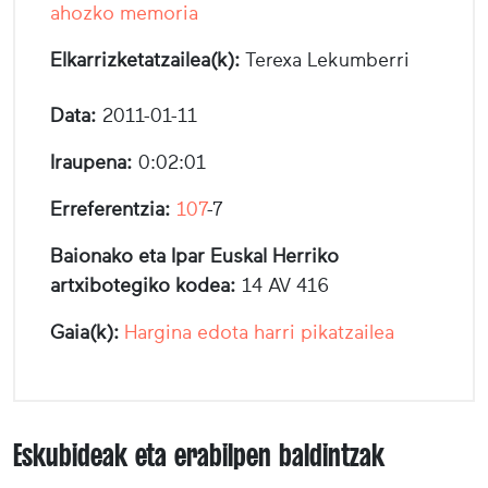
ahozko memoria
Elkarrizketatzailea(k):
Terexa Lekumberri
Data:
2011-01-11
Iraupena:
0:02:01
Erreferentzia:
107
-7
Baionako eta Ipar Euskal Herriko
artxibotegiko kodea:
14 AV 416
Gaia(k):
Hargina edota harri pikatzailea
Eskubideak eta erabilpen baldintzak