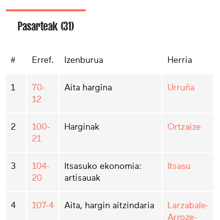
Pasarteak (31)
#
Erref.
Izenburua
Herria
1
70-
Aita hargina
Urruña
12
2
100-
Harginak
Ortzaize
21
3
104-
Itsasuko ekonomia:
Itsasu
20
artisauak
4
107-4
Aita, hargin aitzindaria
Larzabale-
Arroze-