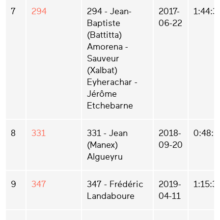
7
294
294 - Jean-
2017-
1:44:3
Baptiste
06-22
(Battitta)
Amorena -
Sauveur
(Xalbat)
Eyherachar -
Jérôme
Etchebarne
8
331
331 - Jean
2018-
0:48:3
(Manex)
09-20
Algueyru
9
347
347 - Frédéric
2019-
1:15:3
Landaboure
04-11