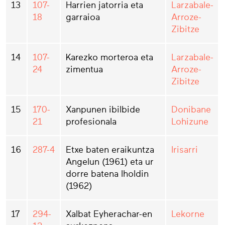
13
107-
Harrien jatorria eta
Larzabale-
18
garraioa
Arroze-
Zibitze
14
107-
Karezko morteroa eta
Larzabale-
24
zimentua
Arroze-
Zibitze
15
170-
Xanpunen ibilbide
Donibane
21
profesionala
Lohizune
16
287-4
Etxe baten eraikuntza
Irisarri
Angelun (1961) eta ur
dorre batena Iholdin
(1962)
17
294-
Xalbat Eyherachar-en
Lekorne