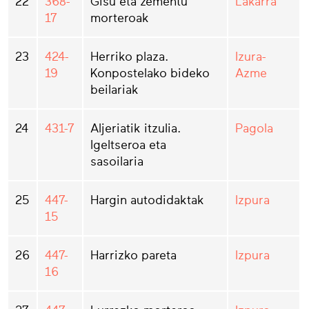
22
368-
Gisu eta zementu
Lakarra
17
morteroak
23
424-
Herriko plaza.
Izura-
19
Konpostelako bideko
Azme
beilariak
24
431-7
Aljeriatik itzulia.
Pagola
Igeltseroa eta
sasoilaria
25
447-
Hargin autodidaktak
Izpura
15
26
447-
Harrizko pareta
Izpura
16