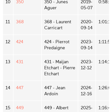
10
350
350 - Junes
2019-
0:58:1
Aguer
05-07
11
368
368 - Laurent
2020-
1:01:1
Carricart
09-14
12
424
424 - Pierrot
2023-
1:11:5
Predaigne
09-14
13
431
431 - Maijan
2023-
1:14:1
Etchart - Pierre
12-12
Etchart
14
447
447 - Jean
2024-
1:26:0
Ardoin
12-16
15
449
449 - Albert
2025-
1:16:4