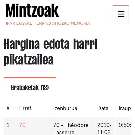
IPAR EUSKAL HERRIKO AHOZKO MEMORIA
Hargina edota harri
pikatzailea
Grabaketak (18)
#
Erref.
Izenburua
Data
Iraupe
1
70
70 - Théodore
2010-
0:50:5
Lasserre
11-02