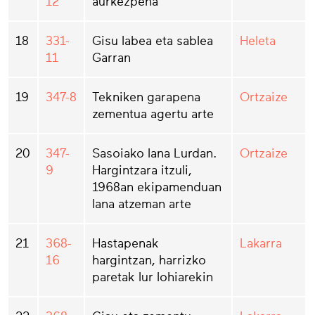
12
aurkezpena
18
331-
Gisu labea eta sablea
Heleta
11
Garran
19
347-8
Tekniken garapena
Ortzaize
zementua agertu arte
20
347-
Sasoiako lana Lurdan.
Ortzaize
9
Hargintzara itzuli,
1968an ekipamenduan
lana atzeman arte
21
368-
Hastapenak
Lakarra
16
hargintzan, harrizko
paretak lur lohiarekin