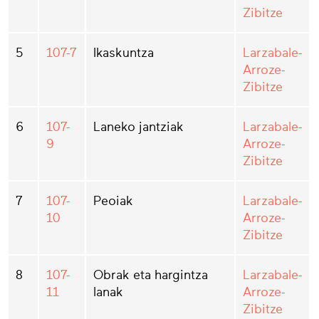
Zibitze
5
107-7
Ikaskuntza
Larzabale-
Arroze-
Zibitze
6
107-
Laneko jantziak
Larzabale-
9
Arroze-
Zibitze
7
107-
Peoiak
Larzabale-
10
Arroze-
Zibitze
8
107-
Obrak eta hargintza
Larzabale-
11
lanak
Arroze-
Zibitze