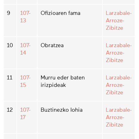
9
107-
Ofizioaren fama
Larzabale-
13
Arroze-
Zibitze
10
107-
Obratzea
Larzabale-
14
Arroze-
Zibitze
11
107-
Murru eder baten
Larzabale-
15
irizpideak
Arroze-
Zibitze
12
107-
Buztinezko lohia
Larzabale-
17
Arroze-
Zibitze