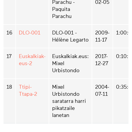
Parachu -
02-05
Paquita
Parachu
16
DLO-001
DLO-001 -
2009-
1:00:0
Hélène Legarto
11-17
17
Euskalkiak-
Euskalkiak.eus:
2017-
0:10:5
eus-2
Mixel
12-27
Urbistondo
18
Ttipi-
Mixel
2004-
0:35:4
Ttapa-2
Urbistondo
07-11
saratarra harri
pikatzaile
lanetan