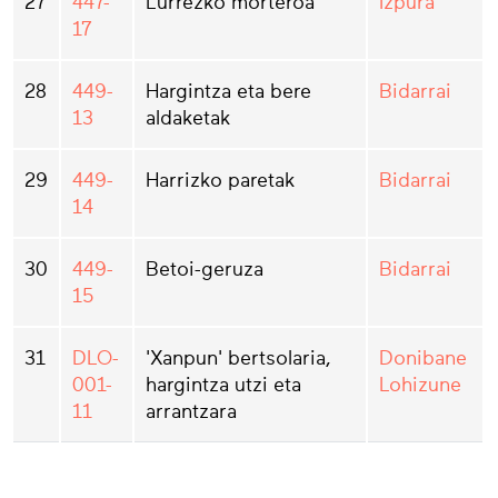
27
447-
Lurrezko morteroa
Izpura
17
28
449-
Hargintza eta bere
Bidarrai
13
aldaketak
29
449-
Harrizko paretak
Bidarrai
14
30
449-
Betoi-geruza
Bidarrai
15
31
DLO-
'Xanpun' bertsolaria,
Donibane
001-
hargintza utzi eta
Lohizune
11
arrantzara