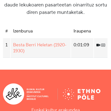
daude lekukoaren pasarteetan oinarrituz sortu
diren pasarte muntaketak.
#
Izenburua
Iraupena
1
Besta Berri Heletan (1920-
0:01:09
1930)
Euskal kultur erakundea