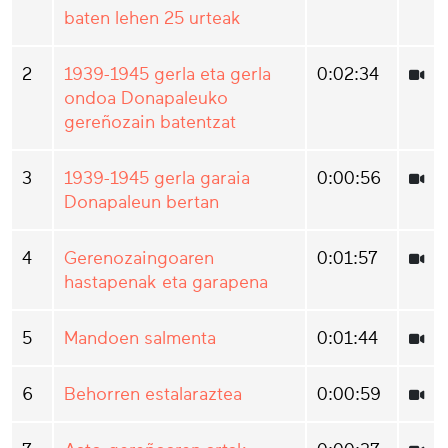
baten lehen 25 urteak
2
1939-1945 gerla eta gerla
0:02:34
ondoa Donapaleuko
gereñozain batentzat
3
1939-1945 gerla garaia
0:00:56
Donapaleun bertan
4
Gerenozaingoaren
0:01:57
hastapenak eta garapena
5
Mandoen salmenta
0:01:44
6
Behorren estalaraztea
0:00:59