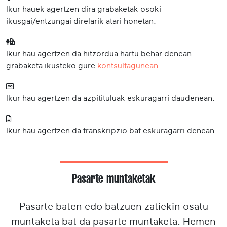
Ikur hauek agertzen dira grabaketak osoki
ikusgai/entzungai direlarik atari honetan.
Ikur hau agertzen da hitzordua hartu behar denean
grabaketa ikusteko gure
kontsultagunean
.
Ikur hau agertzen da azpitituluak eskuragarri daudenean.
Ikur hau agertzen da transkripzio bat eskuragarri denean.
Pasarte muntaketak
Pasarte baten edo batzuen zatiekin osatu
muntaketa bat da pasarte muntaketa. Hemen