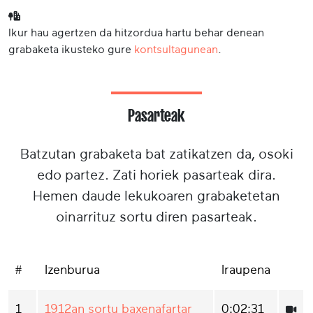
Ikur hau agertzen da hitzordua hartu behar denean
grabaketa ikusteko gure
kontsultagunean
.
Pasarteak
Batzutan grabaketa bat zatikatzen da, osoki
edo partez. Zati horiek pasarteak dira.
Hemen daude lekukoaren grabaketetan
oinarrituz sortu diren pasarteak.
#
Izenburua
Iraupena
1
1912an sortu baxenafartar
0:02:31