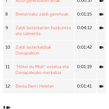
7
Asto-gereñoaren artak
0:00:37
8
Bretainiako zaldi-gereñoak
0:01:15
9
Zaldi lasterkarien hazkuntza
0:04:12
eta salmenta
10
Zaldi lasterkaldiak
0:01:42
Donapaleun
11
"Hôtel du Midi" ostatua eta
0:01:19
Donapaleuko merkatua
12
Besta Berri Heletan
0:01:41