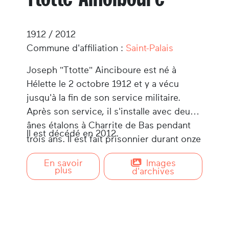
1912 / 2012
Commune d'affiliation :
Saint-Palais
Joseph "Ttotte" Ainciboure est né à
Hélette le 2 octobre 1912 et y a vécu
jusqu'à la fin de son service militaire.
Après son service, il s'installe avec deux
ânes étalons à Charrite de Bas pendant
Il est décédé en 2012.
trois ans. Il est fait prisonnier durant onze
mois pendant la guerre de 1939-1945. Il
En savoir
Images
s'installe ensuite à Saint-Palais et achète
plus
d'archives
l'Hôtel du Midi tout en continuant
l'élevage d'étalons et organisant des raids
hippiques.