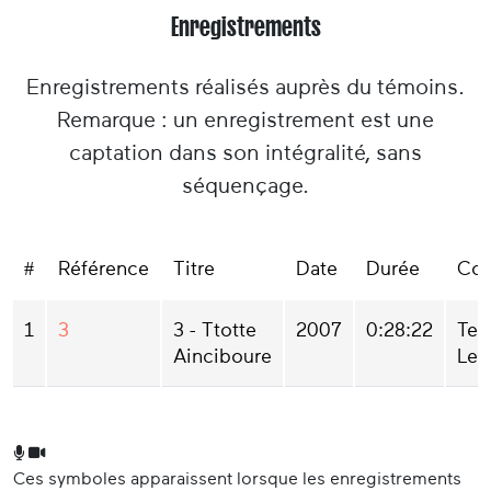
Enregistrements
Enregistrements réalisés auprès du témoins.
Remarque : un enregistrement est une
captation dans son intégralité, sans
séquençage.
#
Référence
Titre
Date
Durée
Col
1
3
3 - Ttotte
2007
0:28:22
Ter
Ainciboure
Lek
Ces symboles apparaissent lorsque les enregistrements