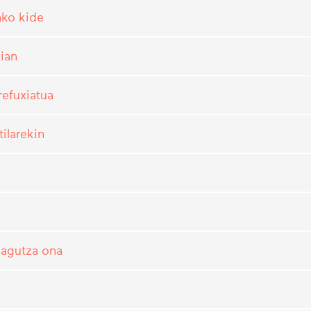
ako kide
ian
refuxiatua
ilarekin
zagutza ona