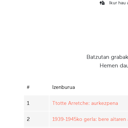
Ikur hau
Batzutan grabake
Hemen daud
#
Izenburua
1
Ttotte Arretche: aurkezpena
2
1939-1945ko gerla: bere aitaren 