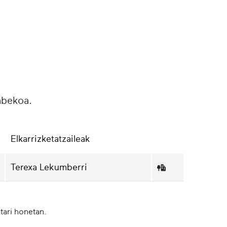
abekoa.
Elkarrizketatzaileak
Terexa Lekumberri
tari honetan.