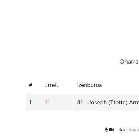
Oharra
#
Erref.
Izenburua
1
81
81 - Joseph (Ttotte) Arr
Ikur haue