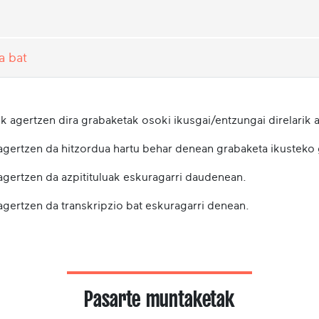
a bat
k agertzen dira grabaketak osoki ikusgai/entzungai direlarik a
 agertzen da hitzordua hartu behar denean grabaketa ikusteko
 agertzen da azpitituluak eskuragarri daudenean.
agertzen da transkripzio bat eskuragarri denean.
Pasarte muntaketak