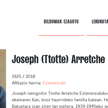
BILDUMAK EZAGUTU
LEKUKOT
Joseph (Ttotte) Arretche
1925 / 2018
Afiliazio herria:
Ezterenzubi
Joseph izengoitiz Ttotte Arretche Ezterenzubik
ekainaren 6an, bost haurrideko familia batean. Ho
Batuetara joan ziren lan egitera. 1939-1945eko 