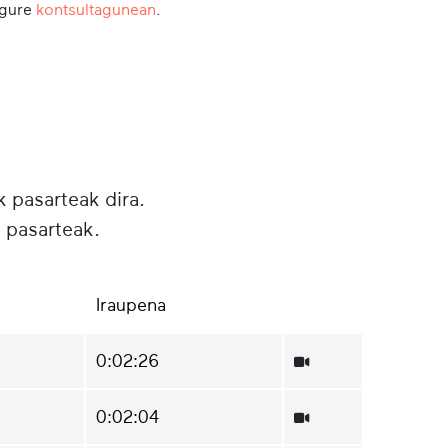
 gure
kontsultagunean
.
k pasarteak dira.
 pasarteak.
Iraupena
0:02:26
0:02:04