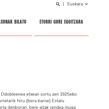
|
Euskara
ASUNAK BILATU
ETORRI GURE EGOITZARA
o Ddobleenea etxean sortu zen 1925eko
rietarik hiru (bera barne) Estatu
gerla denboran, bere aitak jendea muga