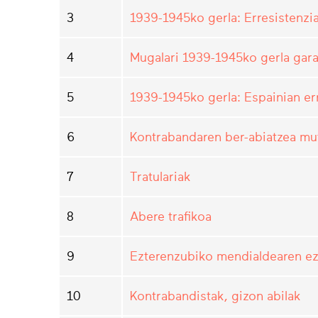
3
1939-1945ko gerla: Erresistenzi
4
Mugalari 1939-1945ko gerla gara
5
1939-1945ko gerla: Espainian er
6
Kontrabandaren ber-abiatzea mut
7
Tratulariak
8
Abere trafikoa
9
Ezterenzubiko mendialdearen e
10
Kontrabandistak, gizon abilak