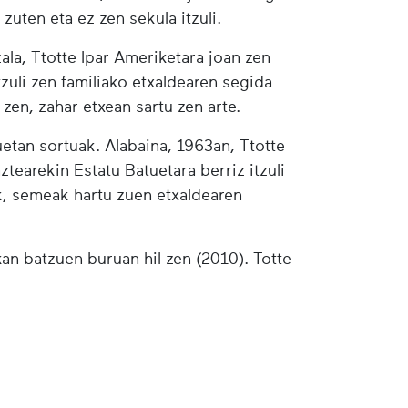
uten eta ez zen sekula itzuli.
ala, Ttotte Ipar Ameriketara joan zen
tzuli zen familiako etxaldearen segida
zen, zahar etxean sartu zen arte.
uetan sortuak. Alabaina, 1963an, Ttotte
ztearekin Estatu Batuetara berriz itzuli
ik, semeak hartu zuen etxaldearen
an batzuen buruan hil zen (2010). Totte