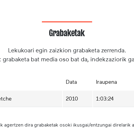
Grabaketak
Lekukoari egin zaizkion grabaketa zerrenda.
: grabaketa bat media oso bat da, indekzaziorik g
Data
Iraupena
etche
2010
1:03:24
k agertzen dira grabaketak osoki ikusgai/entzungai direlarik a