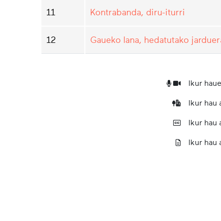
11
Kontrabanda, diru-iturri
12
Gaueko lana, hedatutako jarduer
Ikur haue
Ikur hau
Ikur hau
Ikur hau 