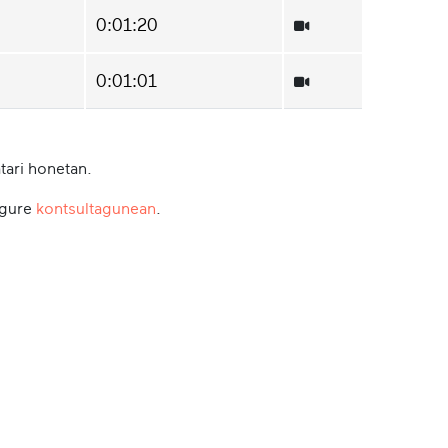
0:01:20
0:01:01
tari honetan.
 gure
kontsultagunean
.