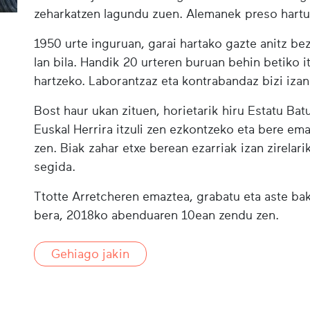
zeharkatzen lagundu zuen. Alemanek preso hartu z
1950 urte inguruan, garai hartako gazte anitz bez
lan bila. Handik 20 urteren buruan behin betiko i
hartzeko. Laborantzaz eta kontrabandaz bizi izan 
Bost haur ukan zituen, horietarik hiru Estatu Bat
Euskal Herrira itzuli zen ezkontzeko eta bere ema
zen. Biak zahar etxe berean ezarriak izan zirelar
segida.
Ttotte Arretcheren emaztea, grabatu eta aste bak
bera, 2018ko abenduaren 10ean zendu zen.
Gehiago jakin