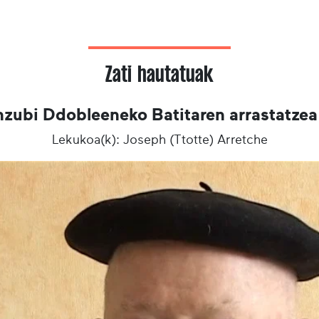
Zati hautatuak
nzubi Ddobleeneko Batitaren arrastatzea
Lekukoa(k): Joseph (Ttotte) Arretche