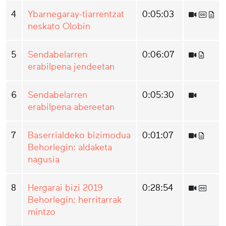
4
Ybarnegaray-tiarrentzat
0:05:03
neskato Olobin
5
Sendabelarren
0:06:07
erabilpena jendeetan
6
Sendabelarren
0:05:30
erabilpena abereetan
7
Baserrialdeko bizimodua
0:01:07
Behorlegin: aldaketa
nagusia
8
Hergarai bizi 2019
0:28:54
Behorlegin: herritarrak
mintzo