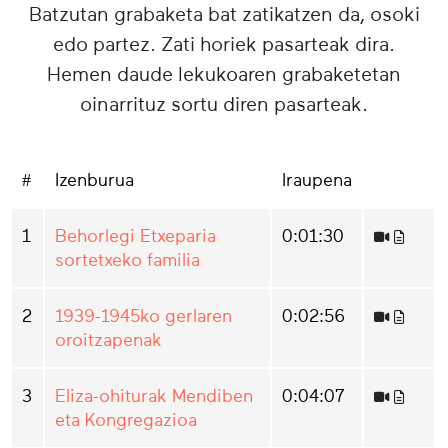
Batzutan grabaketa bat zatikatzen da, osoki
edo partez. Zati horiek pasarteak dira.
Hemen daude lekukoaren grabaketetan
oinarrituz sortu diren pasarteak.
#
Izenburua
Iraupena
1
Behorlegi Etxeparia
0:01:30
sortetxeko familia
2
1939-1945ko gerlaren
0:02:56
oroitzapenak
3
Eliza-ohiturak Mendiben
0:04:07
eta Kongregazioa