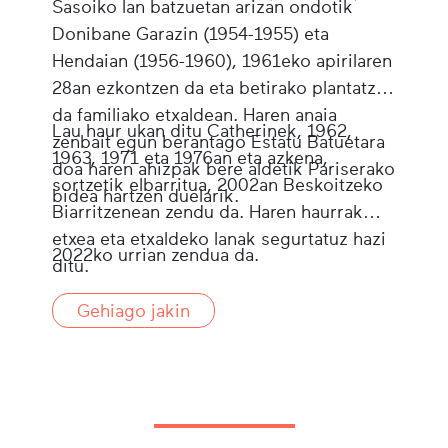
Sasoiko lan batzuetan arizan ondotik
Donibane Garazin (1954-1955) eta
Hendaian (1956-1960), 1961eko apirilaren
28an ezkontzen da eta betirako plantatzen
da familiako etxaldean. Haren anaia
Lau haur ukan ditu Catherinek, 1962,
zenbait egun berantago Estatu Batuetara
1963, 1971 eta 1976an eta azkena,
doa haren ahizpak bere aldetik Pariserako
sortzetik elbarritua, 2002an Beskoitzeko
bidea hartzen duelarik.
Biarritzenean zendu da. Haren haurrak
etxea eta etxaldeko lanak segurtatuz hazi
2022ko urrian zendua da.
ditu.
Gehiago jakin