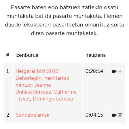
Pasarte baten edo batzuen zatiekin osatu
muntaketa bat da pasarte muntaketa. Hemen
daude lekukoaren pasarteetan oinarrituz sortu
diren pasarte muntaketak.
#
Izenburua
Iraupena
1
Hergarai bizi 2019
0:28:54
Behorlegin, herritarrak
mintzo: Jeanne
Unhassobiscay, Catherine
Tisset, Domingo Lerissa
2
Sendabelarrak
0:04:15