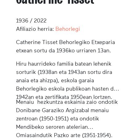
1936 / 2022
Afiliazio herria:
Behorlegi
Catherine Tisset
Behorlegiko Etxeparia
etxean sortu da 1936ko urriaren 13an.
Hiru haurrideko familia batean lehenik
sorturik (1938an eta 1943an sortu dira
anaia eta ahizpa), eskola garaia
Behorlegiko eskola publikoan hasten du
1942an eta zertifikata 1950ean lortzen.
Menaiu hezkuntza eskainia zaio ondotik
Donibane Garaziko Argizabal menaiu
zentroan (1950-1951) eta ondotik
Mendibeko seroren atelerian
Omiasaindutik Pazko arte (1951-1954).