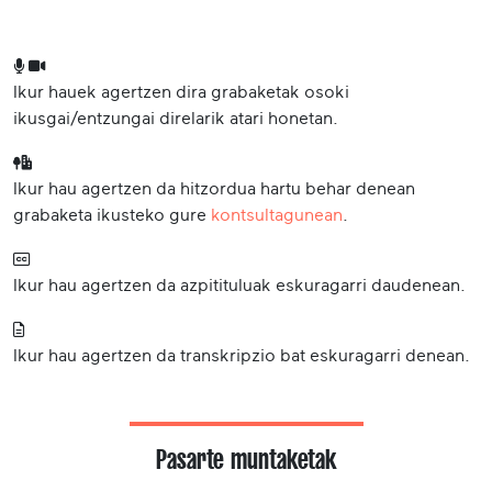
Ikur hauek agertzen dira grabaketak osoki
ikusgai/entzungai direlarik atari honetan.
Ikur hau agertzen da hitzordua hartu behar denean
grabaketa ikusteko gure
kontsultagunean
.
Ikur hau agertzen da azpitituluak eskuragarri daudenean.
Ikur hau agertzen da transkripzio bat eskuragarri denean.
Pasarte muntaketak