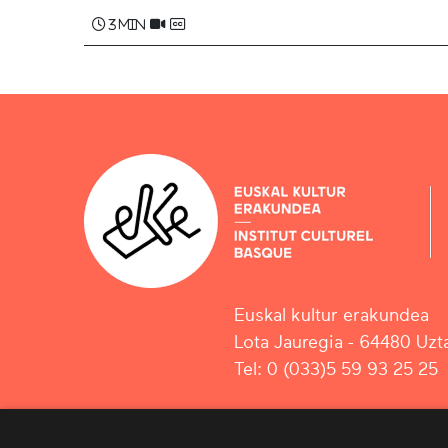
3 min
Euskal kultur erakundea
Lota Jauregia - 64480 Uzta
Tel: 0 (033)5 59 93 25 25