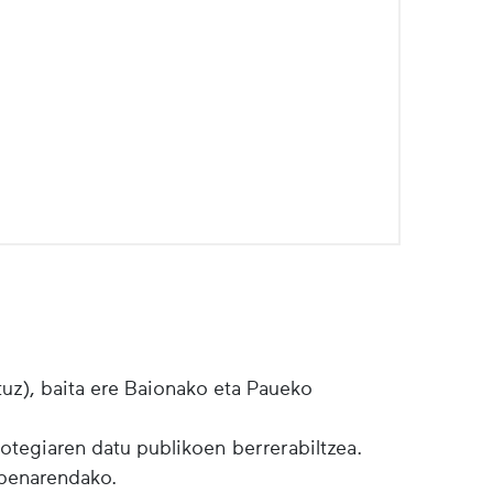
tuz), baita ere Baionako eta Paueko
botegiaren datu publikoen berrerabiltzea.
lpenarendako.