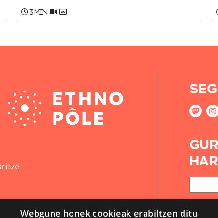
3 min
SEG
GUR
HAR
ritze
Webgune honek cookieak erabiltzen ditu