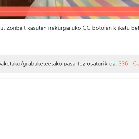
u. Zonbait kasutan irakurgailuko CC botoian klikatu b
aketako/grabaketeetako pasartez osaturik da:
336 - C