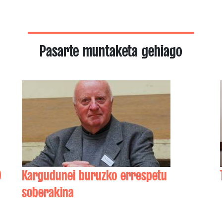
Pasarte muntaketa gehiago
)
Kargudunei buruzko errespetu
soberakina
Y
Jean-Baptiste (Janbattitt) DIRASSAR