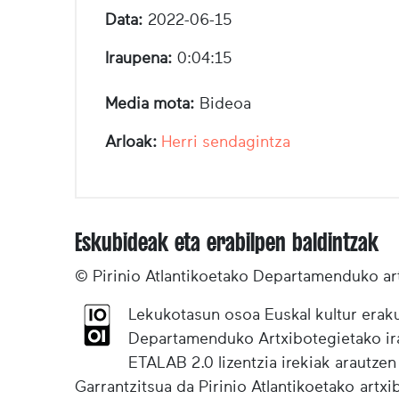
Data:
2022-06-15
Iraupena:
0:04:15
Media mota:
Bideoa
Arloak:
Herri sendagintza
Eskubideak eta erabilpen baldintzak
© Pirinio Atlantikoetako Departamenduko ar
Lekukotasun osoa Euskal kultur eraku
Departamenduko Artxibotegietako irak
ETALAB 2.0 lizentzia irekiak arautzen
Garrantzitsua da Pirinio Atlantikoetako artx