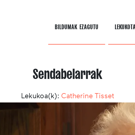
BILDUMAK EZAGUTU
LEKUKOT
Sendabelarrak
Lekukoa(k):
Catherine Tisset