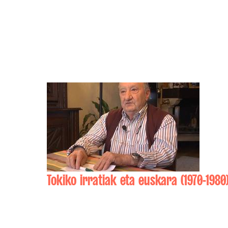
Tokiko irratiak eta euskara (1970-1980
Laurent APESTEGUY , Mirentxu APESTEGU