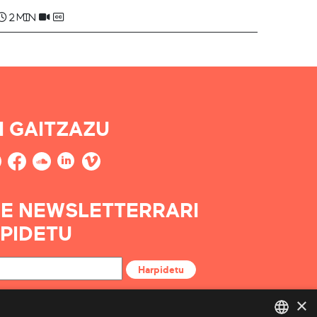
2 min
I GAITZAZU
E NEWSLETTERRARI
PIDETU
Harpidetu
×