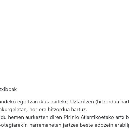
txiboak
ndeko egoitzan ikus daiteke, Uztaritzen (hitzordua har
urgeletan, hor ere hitzordua hartuz.
 du hemen aurkezten diren Pirinio Atlantikoetako artxi
ibotegiarekin harremanetan jartzea beste edozein erabi