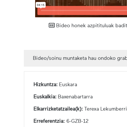
Bideo honek azpitituluak badit
Bideo/soinu muntaketa hau ondoko grab
Hizkuntza:
Euskara
Euskalkia:
Baxenabartarra
Elkarrizketatzailea(k):
Terexa Lekumberri
Erreferentzia:
6-GZB-12