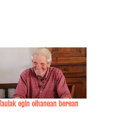
Taulak egin oihanean berean
Jean-Pierre (Janpierra) HARISPURU