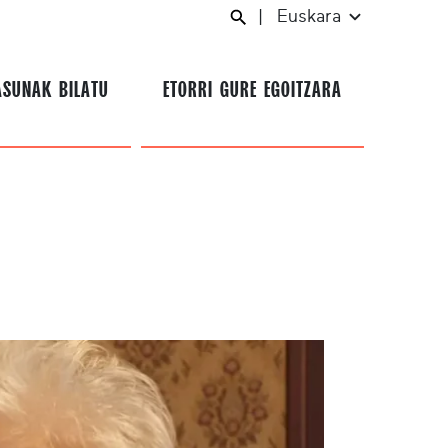
|
Euskara
ASUNAK BILATU
ETORRI GURE EGOITZARA