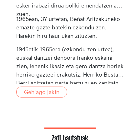
esker irabazi dirua poliki emendatzen ahal
zuen.
1965ean, 37 urtetan, Beñat Aritzakuneko
emazte gazte batekin ezkondu zen.
Harekin hiru haur ukan zituzten.
1945etik 1965era (ezkondu zen urtea),
euskal dantzei denbora franko eskaini
zien, lehenik ikasiz eta gero dantza horiek
herriko gazteei erakutsiz. Herriko Besta
Berri anitzetan parte hartu zuen kapitain,
makilari, sarjentu, zapur edo banderari
Gehiago jakin
bezala. Xaharturik ere, dantza beti maite
zuen eta dantzari baten itxura dotorea
atxiki zuen. Beñat Duclos 2014ko urte
hastapenean zendu zen.
Zati hautatuak