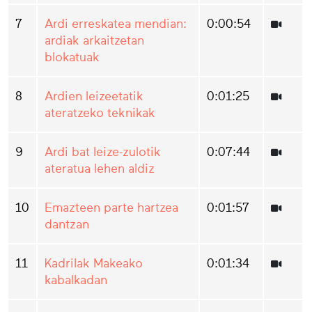
7
Ardi erreskatea mendian:
0:00:54
ardiak arkaitzetan
blokatuak
8
Ardien leizeetatik
0:01:25
ateratzeko teknikak
9
Ardi bat leize-zulotik
0:07:44
ateratua lehen aldiz
10
Emazteen parte hartzea
0:01:57
dantzan
11
Kadrilak Makeako
0:01:34
kabalkadan