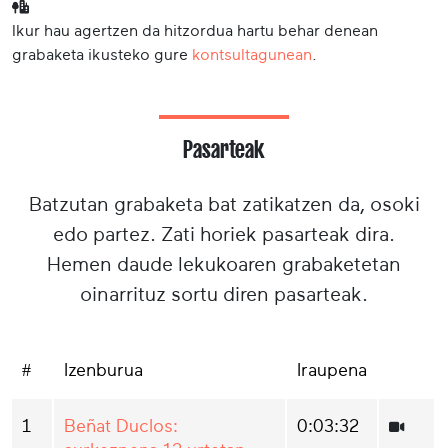
Ikur hau agertzen da hitzordua hartu behar denean
grabaketa ikusteko gure
kontsultagunean
.
Pasarteak
Batzutan grabaketa bat zatikatzen da, osoki
edo partez. Zati horiek pasarteak dira.
Hemen daude lekukoaren grabaketetan
oinarrituz sortu diren pasarteak.
#
Izenburua
Iraupena
1
Beñat Duclos:
0:03:32