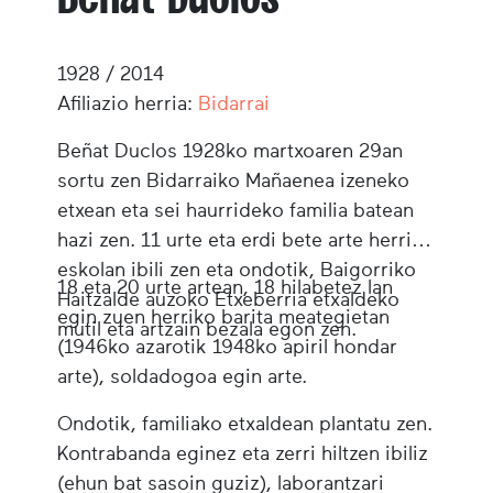
1928 / 2014
Afiliazio herria:
Bidarrai
Beñat Duclos 1928ko martxoaren 29an
sortu zen Bidarraiko Mañaenea izeneko
etxean eta sei haurrideko familia batean
hazi zen. 11 urte eta erdi bete arte herriko
eskolan ibili zen eta ondotik, Baigorriko
18 eta 20 urte artean, 18 hilabetez lan
Haitzalde auzoko Etxeberria etxaldeko
egin zuen herriko barita meategietan
mutil eta artzain bezala egon zen.
(1946ko azarotik 1948ko apiril hondar
arte), soldadogoa egin arte.
Ondotik, familiako etxaldean plantatu zen.
Kontrabanda eginez eta zerri hiltzen ibiliz
(ehun bat sasoin guziz), laborantzari