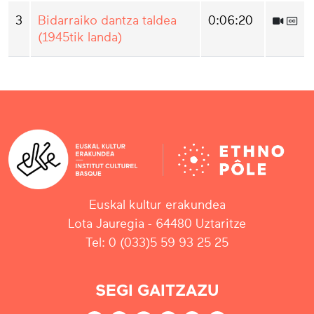
3
Bidarraiko dantza taldea
0:06:20
(1945tik landa)
Euskal kultur erakundea
Lota Jauregia - 64480 Uztaritze
Tel: 0 (033)5 59 93 25 25
SEGI GAITZAZU