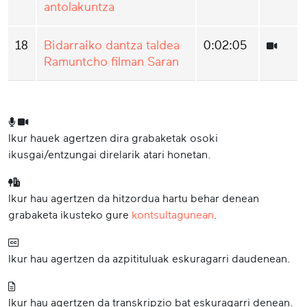
antolakuntza
18
Bidarraiko dantza taldea
0:02:05
Ramuntcho filman Saran
Ikur hauek agertzen dira grabaketak osoki
ikusgai/entzungai direlarik atari honetan.
Ikur hau agertzen da hitzordua hartu behar denean
grabaketa ikusteko gure
kontsultagunean
.
Ikur hau agertzen da azpitituluak eskuragarri daudenean.
Ikur hau agertzen da transkripzio bat eskuragarri denean.