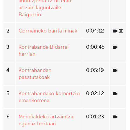
aurkezpena.12 urtetan
artzain laguntzaile
Baigorrin.
2
Gorriaineko barita minak
0:04:12
3
Kontrabanda Bidarrai
0:00:45
herrian
4
Kontrabandan
0:05:19
pasatutakoak
5
Kontrabandako komertzio
0:02:12
emankorrena
6
Mendialdeko artzaintza:
0:01:23
egunaz bortuan