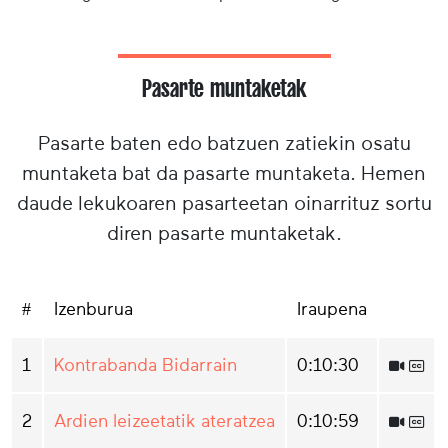
Pasarte muntaketak
Pasarte baten edo batzuen zatiekin osatu
muntaketa bat da pasarte muntaketa. Hemen
daude lekukoaren pasarteetan oinarrituz sortu
diren pasarte muntaketak.
#
Izenburua
Iraupena
1
Kontrabanda Bidarrain
0:10:30
2
Ardien leizeetatik ateratzea
0:10:59