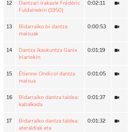
12
Dantzari irakasle Frédéric
0:02:11
Fuldainekin (1950)
13
Bidarraiko bi dantza
0:00:53
maisuak
14
Dantza ikaskuntza Ganix
0:01:19
Iriartekin
15
Étienne Ondicol dantza
0:01:05
maisua
16
Bidarraiko dantza taldea:
0:01:37
kabalkada
17
Bidarraiko dantza taldea:
0:01:32
ateraldiak eta