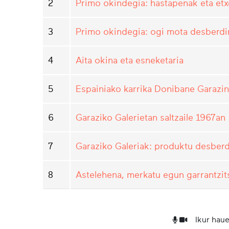
2
Primo okindegia: hastapenak eta etxe
3
Primo okindegia: ogi mota desberdi
4
Aita okina eta esneketaria
5
Espainiako karrika Donibane Garazi
6
Garaziko Galerietan saltzaile 1967an
7
Garaziko Galeriak: produktu desberd
8
Astelehena, merkatu egun garrantzi
Ikur haue