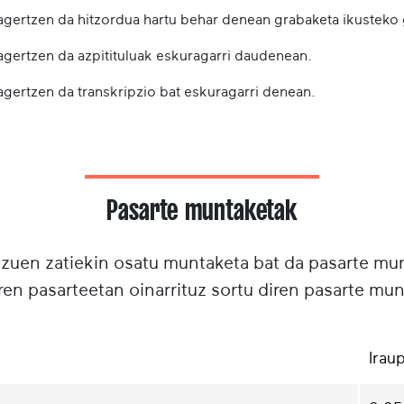
 agertzen da hitzordua hartu behar denean grabaketa ikusteko
 agertzen da azpitituluak eskuragarri daudenean.
agertzen da transkripzio bat eskuragarri denean.
Pasarte muntaketak
tzuen zatiekin osatu muntaketa bat da pasarte m
ren pasarteetan oinarrituz sortu diren pasarte mun
Irau