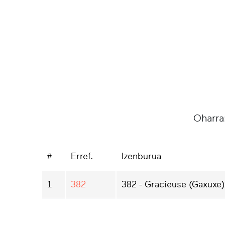
Oharra
#
Erref.
Izenburua
1
382
382 - Gracieuse (Gaxuxe) 