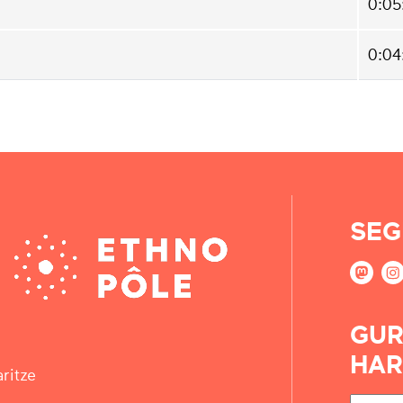
0:05
0:04
SEG
GUR
HAR
ritze