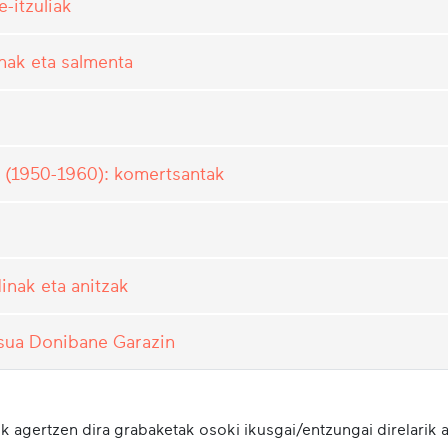
-itzuliak
nak eta salmenta
n (1950-1960): komertsantak
inak eta anitzak
tsua Donibane Garazin
k agertzen dira grabaketak osoki ikusgai/entzungai direlarik a