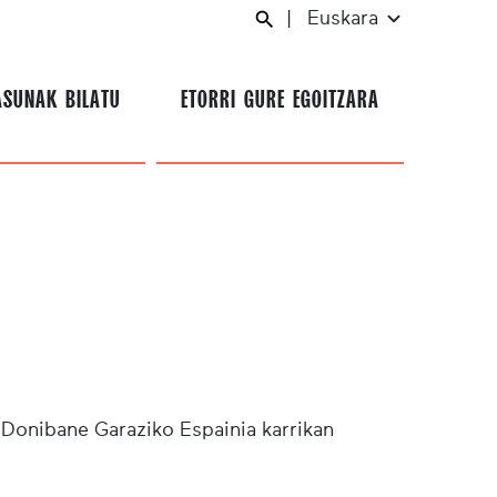
|
Euskara
ASUNAK BILATU
ETORRI GURE EGOITZARA
 Donibane Garaziko Espainia karrikan