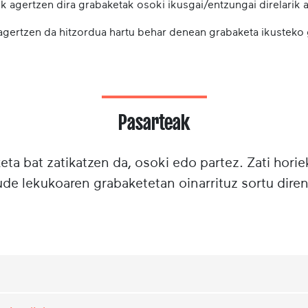
k agertzen dira grabaketak osoki ikusgai/entzungai direlarik a
 agertzen da hitzordua hartu behar denean grabaketa ikusteko
Pasarteak
ta bat zatikatzen da, osoki edo partez. Zati horie
e lekukoaren grabaketetan oinarrituz sortu diren