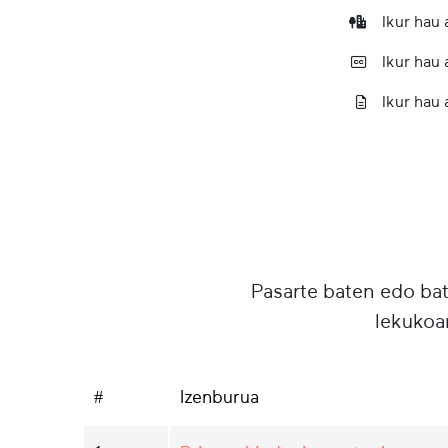
Ikur hau
Ikur hau
Ikur hau 
Pasarte baten edo ba
lekukoa
#
Izenburua