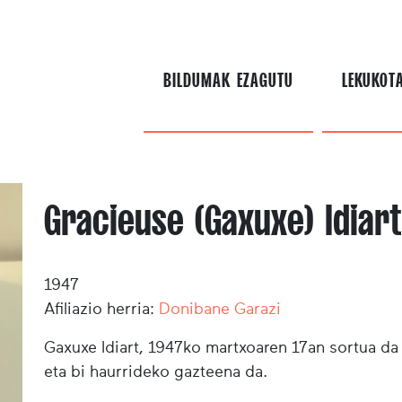
BILDUMAK EZAGUTU
LEKUKOT
Gracieuse (Gaxuxe) Idiart
1947
Afiliazio herria:
Donibane Garazi
Gaxuxe Idiart,
1947ko martxoaren 17an sortua da
eta bi haurrideko gazteena da.