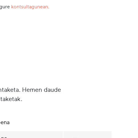
 gure
kontsultagunean
.
untaketa. Hemen daude
taketak.
pena