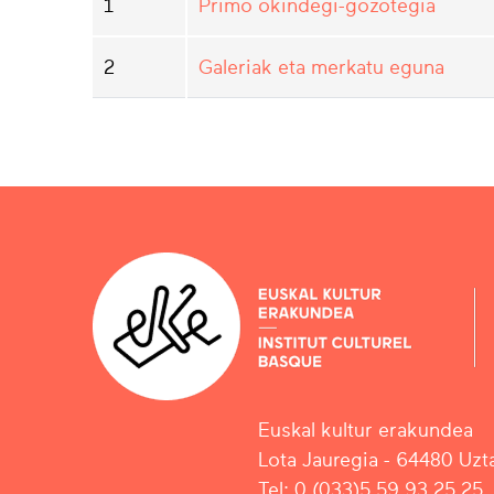
1
Primo okindegi-gozotegia
2
Galeriak eta merkatu eguna
Euskal kultur erakundea
Lota Jauregia - 64480 Uzta
Tel: 0 (033)5 59 93 25 25