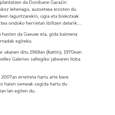
a plantatzen da Donibane Garazin
askoz lehenago, auzoetxea erosten du
leen laguntzarekin, ogia eta bixkotxak
tea ondoko herrietan ibiltzen delarik
n hasten da Gaxuxe eta, gida baimena
urnadak egiteko.
ur ukanen ditu 1968an (Kattin), 1970ean
velles Galeries saltegiko jabearen iloba
 2007an erretreta hartu arte bere
eio haien semeak segida hartu du
tan lan egiten du.