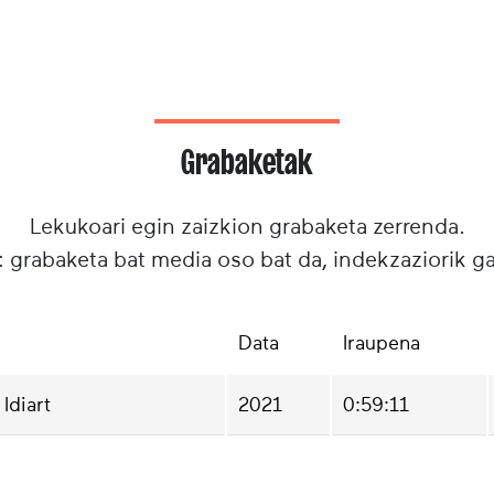
Grabaketak
Lekukoari egin zaizkion grabaketa zerrenda.
: grabaketa bat media oso bat da, indekzaziorik g
Data
Iraupena
Idiart
2021
0:59:11