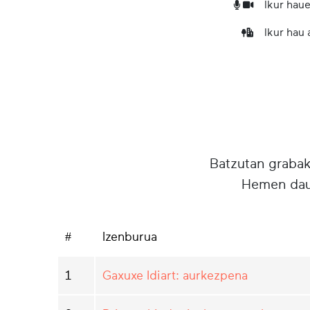
Ikur haue
Ikur hau
Batzutan grabake
Hemen daud
#
Izenburua
1
Gaxuxe Idiart: aurkezpena