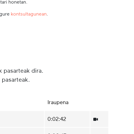
tari honetan.
 gure
kontsultagunean
.
k pasarteak dira.
 pasarteak.
Iraupena
0:02:42