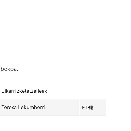
abekoa.
Elkarrizketatzaileak
Terexa Lekumberri