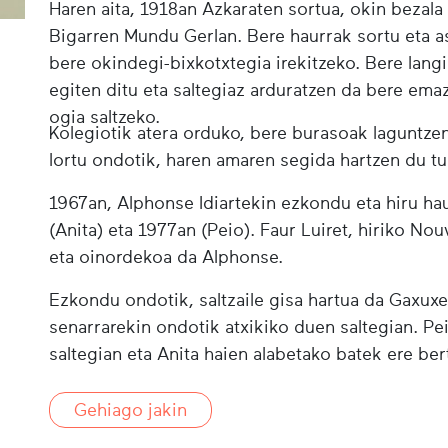
Haren aita, 1918an Azkaraten sortua, okin bezal
Bigarren Mundu Gerlan. Bere haurrak sortu eta 
bere okindegi-bixkotxtegia irekitzeko. Bere langi
egiten ditu eta saltegiaz arduratzen da bere emaz
ogia saltzeko.
Kolegiotik atera orduko, bere burasoak laguntze
lortu ondotik, haren amaren segida hartzen du t
1967an, Alphonse Idiartekin ezkondu eta hiru ha
(Anita) eta 1977an (Peio). Faur Luiret, hiriko Nou
eta oinordekoa da Alphonse.
Ezkondu ondotik, saltzaile gisa hartua da Gaxuxe
senarrarekin ondotik atxikiko duen saltegian. P
saltegian eta Anita haien alabetako batek ere ber
Gehiago jakin