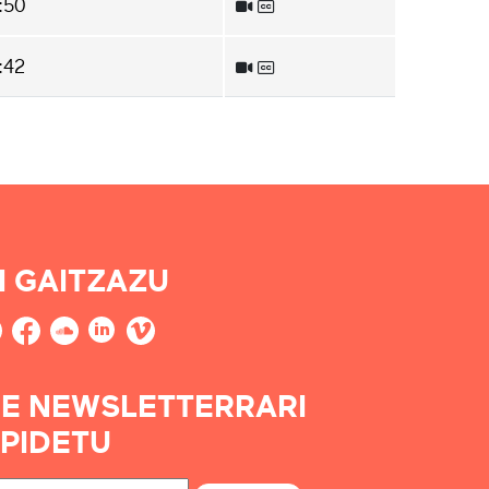
:50
:42
I GAITZAZU
E NEWSLETTERRARI
PIDETU