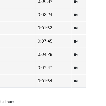
0:06:47
0:02:24
0:01:52
0:07:45
0:04:28
0:07:47
0:01:54
tari honetan.