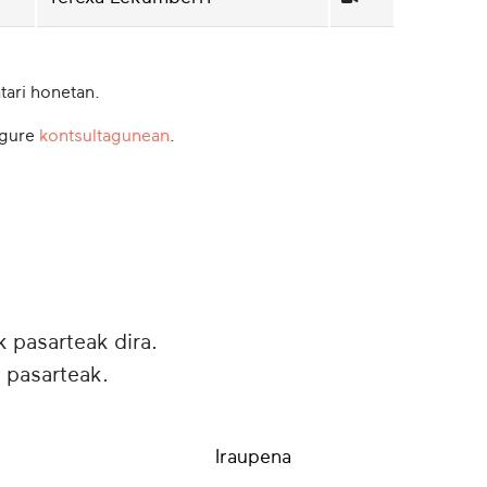
tari honetan.
 gure
kontsultagunean
.
k pasarteak dira.
 pasarteak.
Iraupena