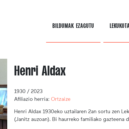
BILDUMAK EZAGUTU
LEKUKOT
Henri Aldax
1930 / 2023
Afiliazio herria:
Ortzaize
Henri Aldax 1930eko uztailaren 2an sortu zen Le
(Janitz auzoan). Bi haurreko familiako gazteena d