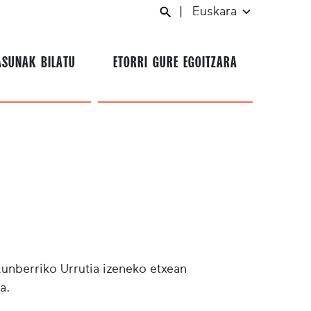
|
Euskara
ASUNAK BILATU
ETORRI GURE EGOITZARA
kunberriko Urrutia izeneko etxean
a.