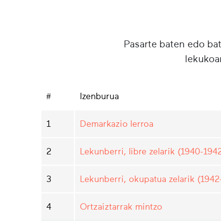
Pasarte baten edo ba
lekukoa
#
Izenburua
1
Demarkazio lerroa
2
Lekunberri, libre zelarik (1940-194
3
Lekunberri, okupatua zelarik (1942
4
Ortzaiztarrak mintzo