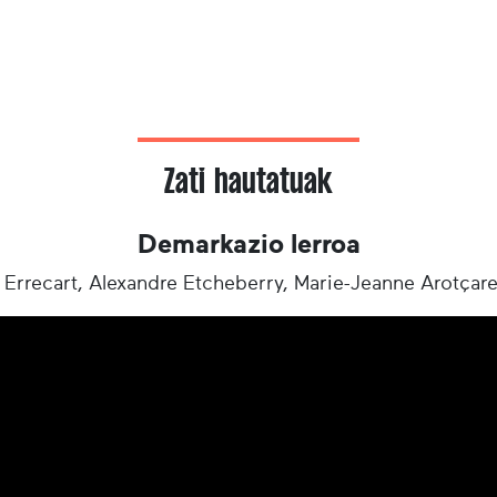
Zati hautatuak
Demarkazio lerroa
Errecart, Alexandre Etcheberry, Marie-­Jeanne Arotçare