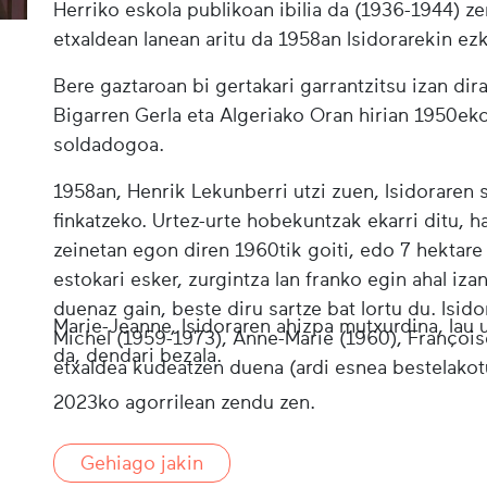
Herriko eskola publikoan ibilia da (1936-1944) zer
etxaldean lanean aritu da 1958an Isidorarekin ez
Bere gaztaroan bi gertakari garrantzitsu izan d
Bigarren Gerla eta Algeriako Oran hirian 1950ek
soldadogoa.
1958an, Henrik Lekunberri utzi zuen, Isidoraren 
finkatzeko. Urtez-urte hobekuntzak ekarri ditu, h
zeinetan egon diren 1960tik goiti, edo 7 hektare 
estokari esker, zurgintza lan franko egin ahal iza
duenaz gain, beste diru sartze bat lortu du. Isido
Marie-Jeanne, Isidoraren ahizpa mutxurdina, lau 
Michel (1959-1973), Anne-Marie (1960), François
da, dendari bezala.
etxaldea kudeatzen duena (ardi esnea bestelakot
2023ko agorrilean zendu zen.
Gehiago jakin