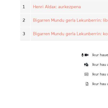
1
Henri Aldax: aurkezpena
2
Bigarren Mundu gerla Lekunberrin: li
3
Bigarren Mundu gerla Lekunberrin: ko
Ikur haue
Ikur hau
Ikur hau
Ikur hau 