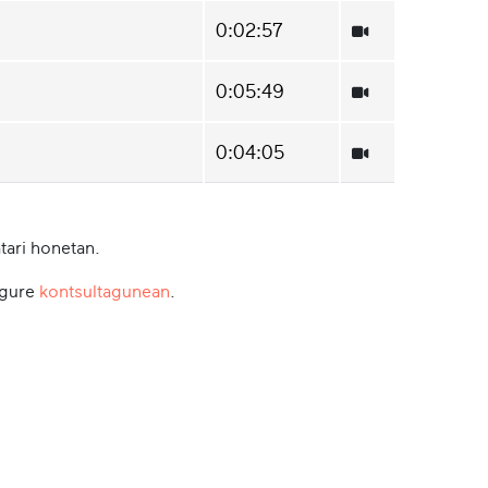
0:02:57
0:05:49
0:04:05
tari honetan.
 gure
kontsultagunean
.