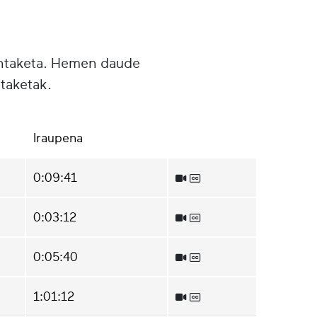
untaketa. Hemen daude
taketak.
Iraupena
0:09:41
0:03:12
0:05:40
1:01:12