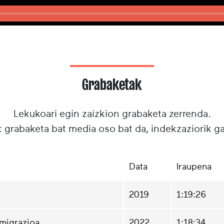
Grabaketak
Lekukoari egin zaizkion grabaketa zerrenda.
: grabaketa bat media oso bat da, indekzaziorik g
Data
Iraupena
2019
1:19:26
emigrazioa
2022
1:18:34