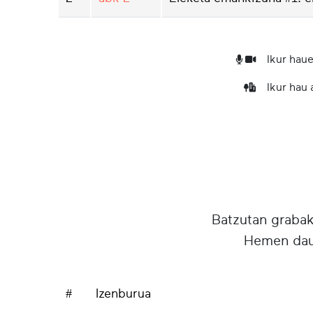
Ikur haue
Ikur hau
Batzutan grabake
Hemen daud
#
Izenburua