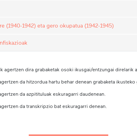
bre (1940-1942) eta gero okupatua (1942-1945)
nfiskazioak
k agertzen dira grabaketak osoki ikusgai/entzungai direlarik a
 agertzen da hitzordua hartu behar denean grabaketa ikusteko
 agertzen da azpitituluak eskuragarri daudenean.
agertzen da transkripzio bat eskuragarri denean.