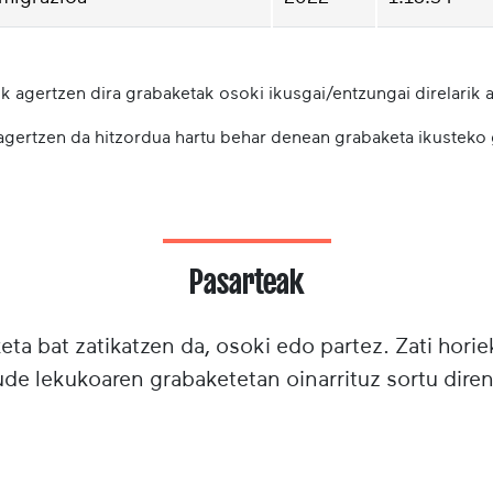
k agertzen dira grabaketak osoki ikusgai/entzungai direlarik a
 agertzen da hitzordua hartu behar denean grabaketa ikusteko
Pasarteak
ta bat zatikatzen da, osoki edo partez. Zati horie
e lekukoaren grabaketetan oinarrituz sortu diren