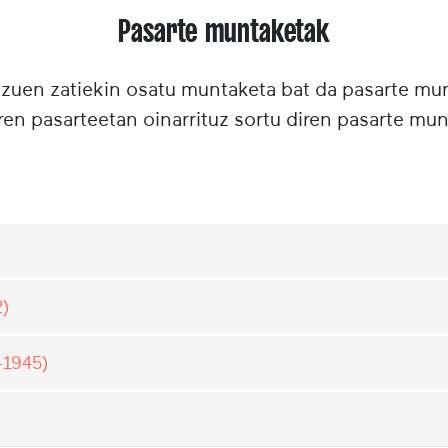
Pasarte muntaketak
tzuen zatiekin osatu muntaketa bat da pasarte m
ren pasarteetan oinarrituz sortu diren pasarte mun
2)
-1945)