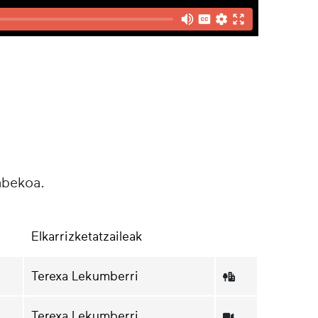
abekoa.
Elkarrizketatzaileak
Terexa Lekumberri
Terexa Lekumberri