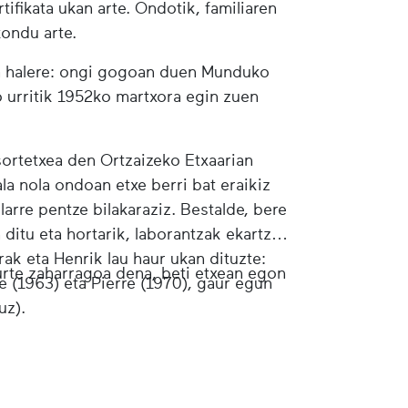
tifikata ukan arte. Ondotik, familiaren
kondu arte.
ira halere: ongi gogoan duen Munduko
o urritik 1952ko martxora egin zuen
sortetxea den Ortzaizeko Etxaarian
ala nola ondoan etxe berri bat eraikiz
larre pentze bilakaraziz. Bestalde, bere
n ditu eta hortarik, laborantzak ekartzen
rak eta Henrik lau haur ukan dituzte:
urte zaharragoa dena, beti etxean egon
e (1963) eta Pierre (1970), gaur egun
uz).