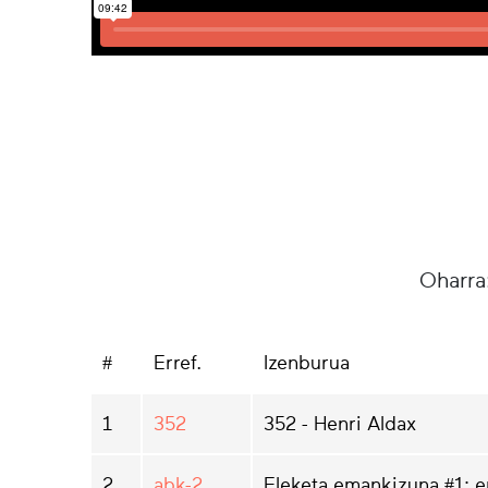
Oharra
#
Erref.
Izenburua
1
352
352 - Henri Aldax
2
abk-2
Eleketa emankizuna #1: 