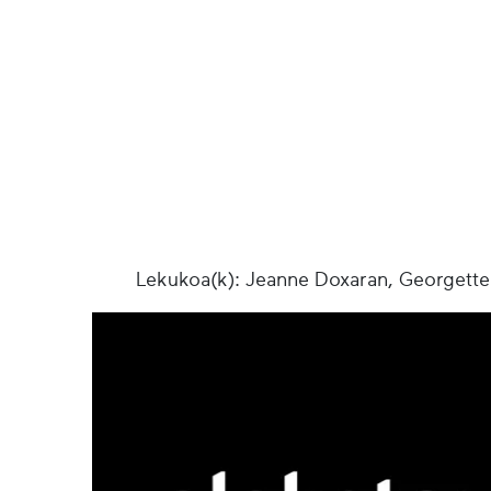
Lekukoa(k): Jeanne Doxaran, Georgette 