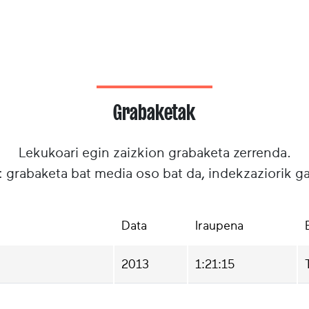
Grabaketak
Lekukoari egin zaizkion grabaketa zerrenda.
: grabaketa bat media oso bat da, indekzaziorik g
Data
Iraupena
2013
1:21:15