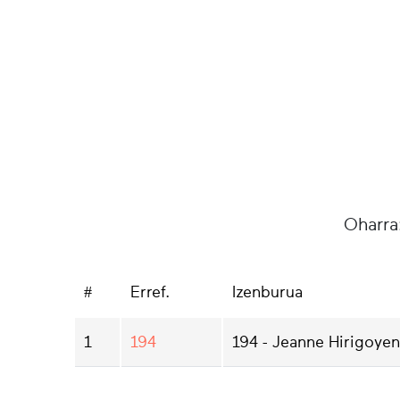
Oharra
#
Erref.
Izenburua
1
194
194 - Jeanne Hirigoyen