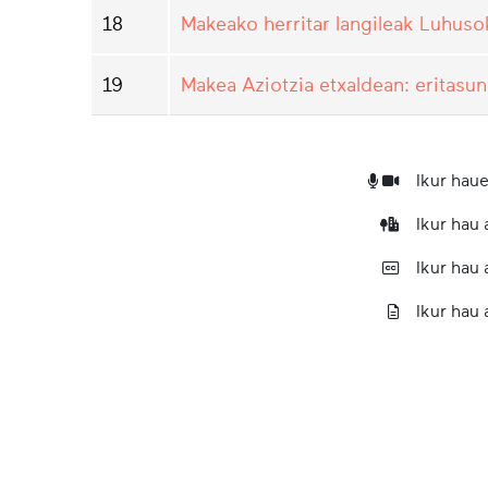
18
Makeako herritar langileak Luhusok
19
Makea Aziotzia etxaldean: eritasun
Ikur haue
Ikur hau
Ikur hau
Ikur hau 