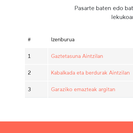
Pasarte baten edo ba
lekukoa
#
Izenburua
1
Gaztetasuna Aintzilan
2
Kabalkada eta berdurak Aintzilan
3
Garaziko emazteak argitan