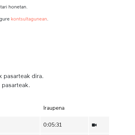
tari honetan.
 gure
kontsultagunean
.
k pasarteak dira.
 pasarteak.
Iraupena
0:05:31