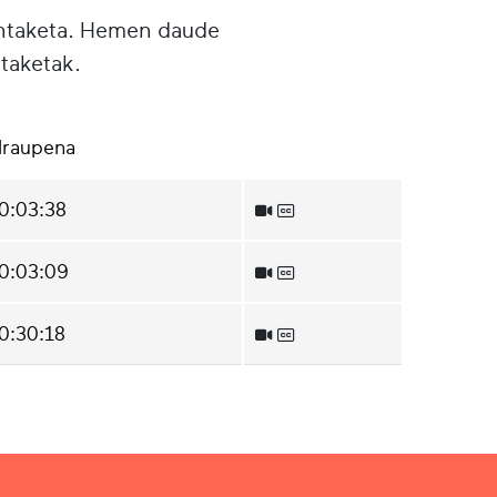
untaketa. Hemen daude
taketak.
Iraupena
0:03:38
0:03:09
0:30:18