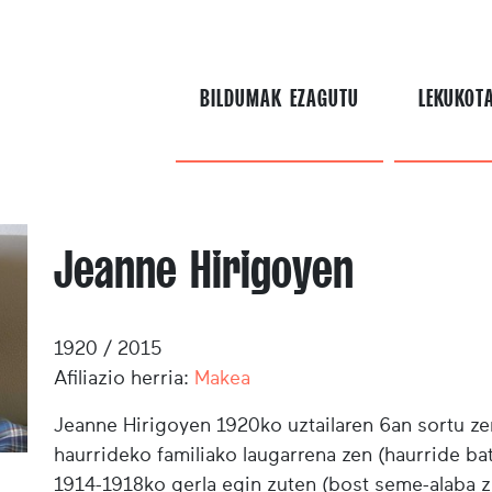
BILDUMAK EZAGUTU
LEKUKOT
Jeanne Hirigoyen
1920 / 2015
Afiliazio herria:
Makea
Jeanne Hirigoyen 1920ko uztailaren 6an sortu zen
haurrideko familiako laugarrena zen (haurride bat
1914-1918ko gerla egin zuten (bost seme-alaba zi