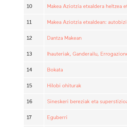
10
Makea Aziotzia etxaldera heltzea e
11
Makea Aziotzia etxaldean: autobi
12
Dantza Makean
13
Ihauteriak, Ganderailu, Errogazio
14
Bokata
15
Hilobi ohiturak
16
Sineskeri bereziak eta superstizio
17
Eguberri