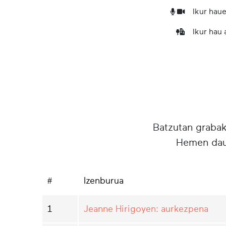
Ikur haue
Ikur hau
Batzutan grabake
Hemen daud
#
Izenburua
1
Jeanne Hirigoyen: aurkezpena