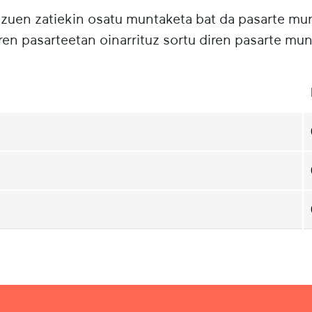
tzuen zatiekin osatu muntaketa bat da pasarte m
ren pasarteetan oinarrituz sortu diren pasarte mun