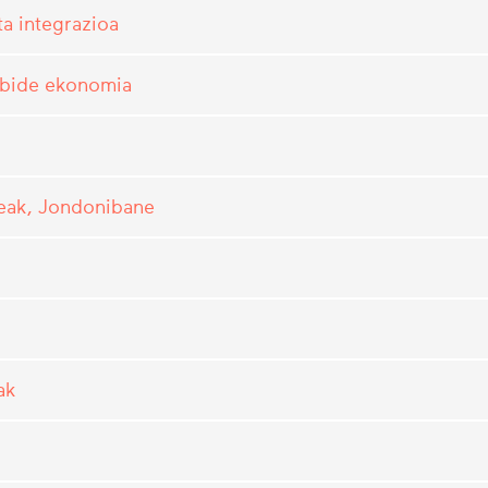
ta integrazioa
zibide ekonomia
neak, Jondonibane
ak