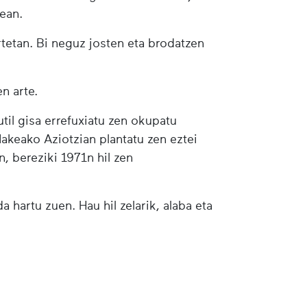
5ean.
rtetan. Bi neguz josten eta brodatzen
n arte.
til gisa errefuxiatu zen okupatu
akeako Aziotzian plantatu zen eztei
, bereziki 1971n hil zen
 hartu zuen. Hau hil zelarik, alaba eta