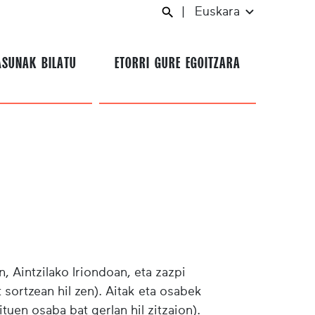
|
Euskara
ASUNAK BILATU
ETORRI GURE EGOITZARA
, Aintzilako Iriondoan, eta zazpi
 sortzean hil zen). Aitak eta osabek
tuen osaba bat gerlan hil zitzaion).