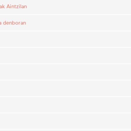
k Aintzilan
la denboran