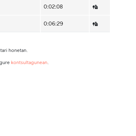
0:02:08
0:06:29
tari honetan.
 gure
kontsultagunean
.