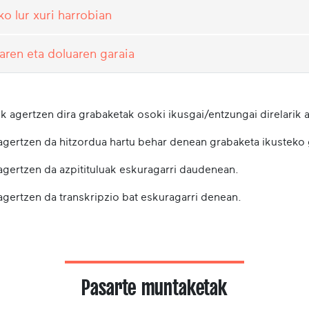
o lur xuri harrobian
aren eta doluaren garaia
k agertzen dira grabaketak osoki ikusgai/entzungai direlarik a
 agertzen da hitzordua hartu behar denean grabaketa ikusteko
 agertzen da azpitituluak eskuragarri daudenean.
agertzen da transkripzio bat eskuragarri denean.
Pasarte muntaketak