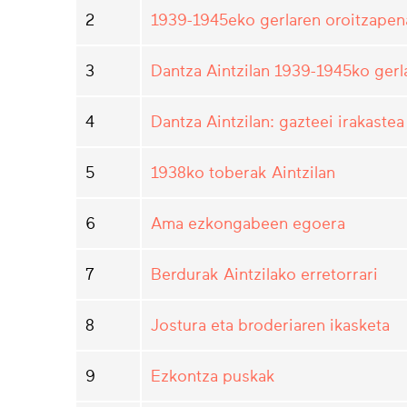
2
1939-1945eko gerlaren oroitzapena
3
Dantza Aintzilan 1939-1945ko ger
4
Dantza Aintzilan: gazteei irakastea
5
1938ko toberak Aintzilan
6
Ama ezkongabeen egoera
7
Berdurak Aintzilako erretorrari
8
Jostura eta broderiaren ikasketa
9
Ezkontza puskak