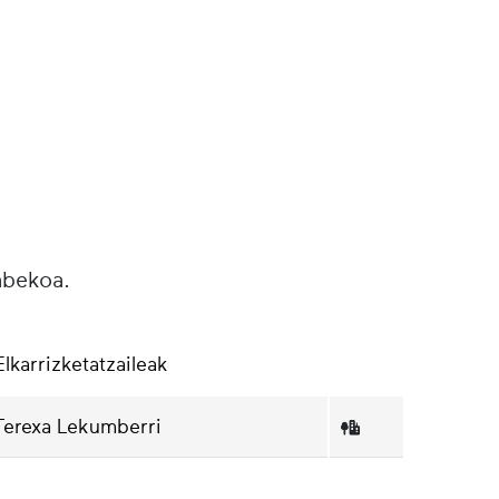
abekoa.
Elkarrizketatzaileak
Terexa Lekumberri