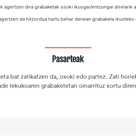
k agertzen dira grabaketak osoki ikusgai/entzungai direlarik a
 agertzen da hitzordua hartu behar denean grabaketa ikusteko
Pasarteak
ta bat zatikatzen da, osoki edo partez. Zati horie
e lekukoaren grabaketetan oinarrituz sortu diren