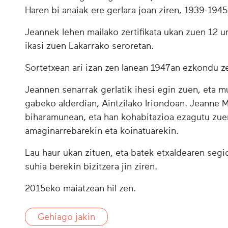
Haren bi anaiak ere gerlara joan ziren, 1939-194
Jeannek lehen mailako zertifikata ukan zuen 12 u
ikasi zuen Lakarrako seroretan.
Sortetxean ari izan zen lanean 1947an ezkondu ze
Jeannen senarrak gerlatik ihesi egin zuen, eta mu
gabeko alderdian, Aintzilako Iriondoan. Jeanne M
biharamunean, eta han kohabitazioa ezagutu zuen
amaginarrebarekin eta koinatuarekin.
Lau haur ukan zituen, eta batek etxaldearen segida
suhia berekin bizitzera jin ziren.
2015eko maiatzean hil zen.
Gehiago jakin