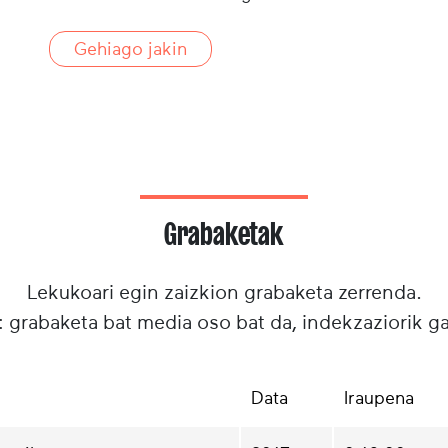
Gehiago jakin
Grabaketak
Lekukoari egin zaizkion grabaketa zerrenda.
: grabaketa bat media oso bat da, indekzaziorik g
Data
Iraupena