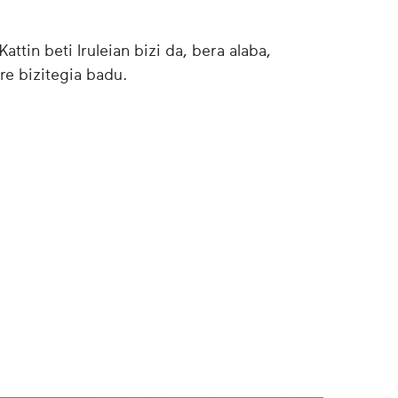
ttin beti Iruleian bizi da, bera alaba,
re bizitegia badu.