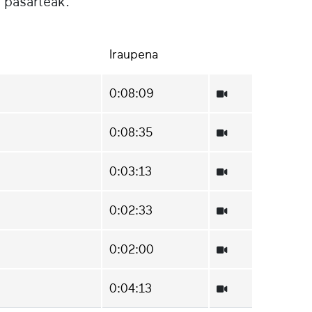
 pasarteak.
Iraupena
0:08:09
0:08:35
0:03:13
0:02:33
0:02:00
0:04:13