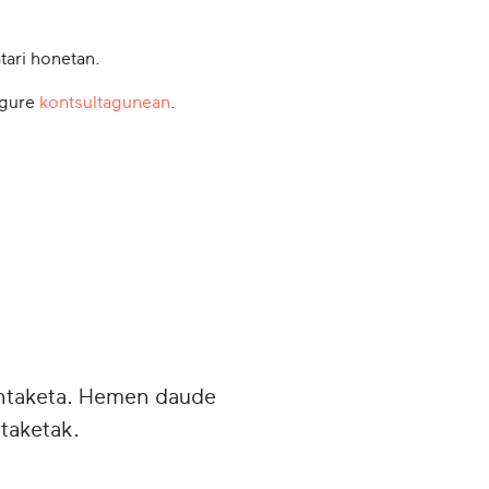
tari honetan.
 gure
kontsultagunean
.
untaketa. Hemen daude
taketak.