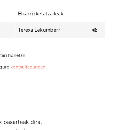
a
Elkarrizketatzaileak
Terexa Lekumberri
tari honetan.
 gure
kontsultagunean
.
k pasarteak dira.