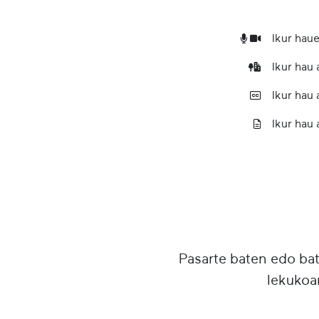
Ikur haue
Ikur hau
Ikur hau
Ikur hau 
Pasarte baten edo ba
lekukoa