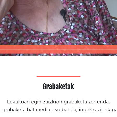
Grabaketak
Lekukoari egin zaizkion grabaketa zerrenda.
: grabaketa bat media oso bat da, indekzaziorik g