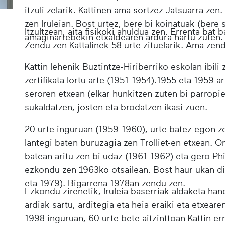
itzuli zelarik. Kattinen ama sortzez Jatsuarra ze
zen Iruleian. Bost urtez, bere bi koinatuak (bere 
Itzultzean, aita fisikoki ahuldua zen. Errenta bat
amaginarrebekin etxaldearen ardura hartu zuten.
Zendu zen Kattalinek 58 urte zituelarik. Ama zend
Kattin lehenik Buztintze-Hiriberriko eskolan ibili
zertifikata lortu arte (1951-1954).1955 eta 1959 a
seroren etxean (elkar hunkitzen zuten bi parropie
sukaldatzen, josten eta brodatzen ikasi zuen.
20 urte inguruan (1959-1960), urte batez egon 
lantegi baten buruzagia zen Trolliet-en etxean. O
batean aritu zen bi udaz (1961-1962) eta gero Ph
ezkondu zen 1963ko otsailean. Bost haur ukan dit
eta 1979). Bigarrena 1978an zendu zen.
Ezkondu zirenetik, Iruleia baserriak aldaketa han
ardiak sartu, arditegia eta heia eraiki eta etxea
1998 inguruan, 60 urte bete aitzinttoan Kattin er