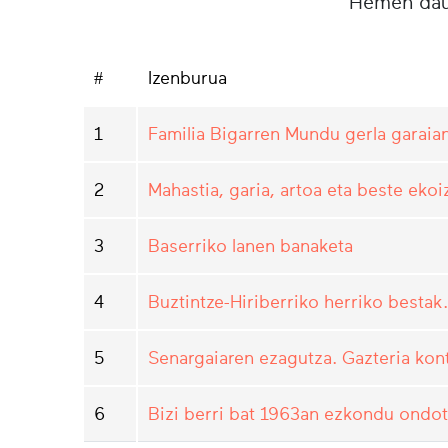
Hemen daud
#
Izenburua
1
Familia Bigarren Mundu gerla garaia
2
Mahastia, garia, artoa eta beste ek
3
Baserriko lanen banaketa
4
Buztintze-Hiriberriko herriko bestak.
5
Senargaiaren ezagutza. Gazteria kon
6
Bizi berri bat 1963an ezkondu ondot