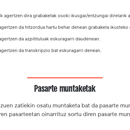
k agertzen dira grabaketak osoki ikusgai/entzungai direlarik a
 agertzen da hitzordua hartu behar denean grabaketa ikusteko
 agertzen da azpitituluak eskuragarri daudenean.
agertzen da transkripzio bat eskuragarri denean.
Pasarte muntaketak
tzuen zatiekin osatu muntaketa bat da pasarte m
ren pasarteetan oinarrituz sortu diren pasarte mun