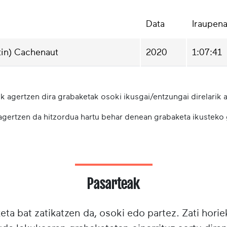
Data
Iraupen
tin) Cachenaut
2020
1:07:41
k agertzen dira grabaketak osoki ikusgai/entzungai direlarik a
 agertzen da hitzordua hartu behar denean grabaketa ikusteko
Pasarteak
ta bat zatikatzen da, osoki edo partez. Zati horie