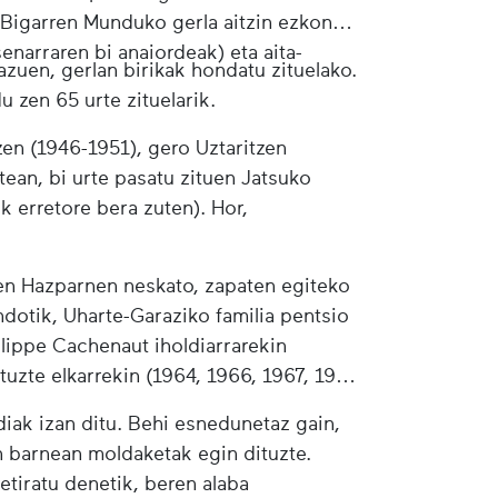
n. Bigarren Munduko gerla aitzin ezkondu
senarraren bi anaiordeak) eta aita-
 bazuen, gerlan birikak hondatu zituelako.
u zen 65 urte zituelarik.
 zen (1946-1951), gero Uztaritzen
rtean, bi urte pasatu zituen Jatsuko
k erretore bera zuten). Hor,
zen Hazparnen neskato, zapaten egiteko
ndotik, Uharte-Garaziko familia pentsio
ilippe Cachenaut iholdiarrarekin
uzte elkarrekin (1964, 1966, 1967, 1971
diak izan ditu. Behi esnedunetaz gain,
ren barnean moldaketak egin dituzte.
retiratu denetik, beren alaba