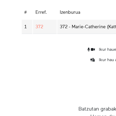
#
Erref.
Izenburua
1
372
372 - Marie-Catherine (Kat
Ikur haue
Ikur hau
Batzutan grabake