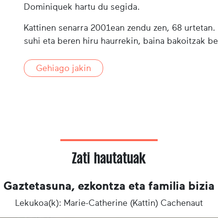
Dominiquek hartu du segida.
Kattinen senarra 2001ean zendu zen, 68 urtetan. Ka
suhi eta beren hiru haurrekin, baina bakoitzak be
Gehiago jakin
Zati hautatuak
Gaztetasuna, ezkontza eta familia bizia
Lekukoa(k): Marie-Catherine (Kattin) Cachenaut