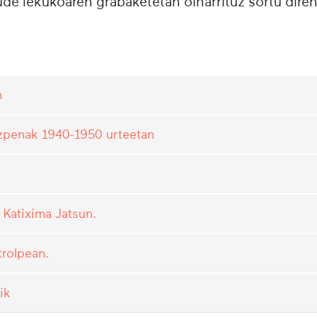
e lekukoaren grabaketetan oinarrituz sortu diren
n
oizpenak 1940-1950 urteetan
 Katixima Jatsun.
trolpean.
ik