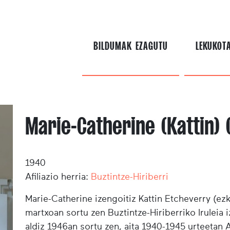
BILDUMAK EZAGUTU
LEKUKOT
Marie-Catherine (Kattin)
1940
Afiliazio herria:
Buztintze-Hiriberri
Marie-Catherine izengoitiz Kattin Etcheverry (
martxoan sortu zen Buztintze-Hiriberriko Iruleia
aldiz 1946an sortu zen, aita 1940-1945 urteetan