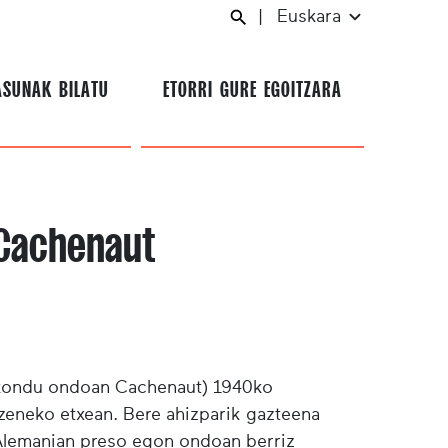
|
Euskara
ASUNAK BILATU
ETORRI GURE EGOITZARA
 Cachenaut
ezkondu ondoan Cachenaut) 1940ko
 izeneko etxean. Bere ahizparik gazteena
 Alemanian preso egon ondoan berriz