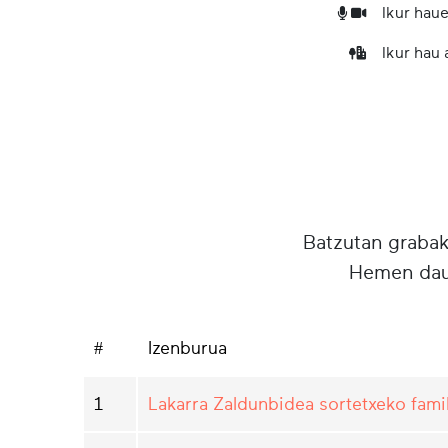
Ikur haue
Ikur hau
Batzutan grabake
Hemen daud
#
Izenburua
1
Lakarra Zaldunbidea sortetxeko famil