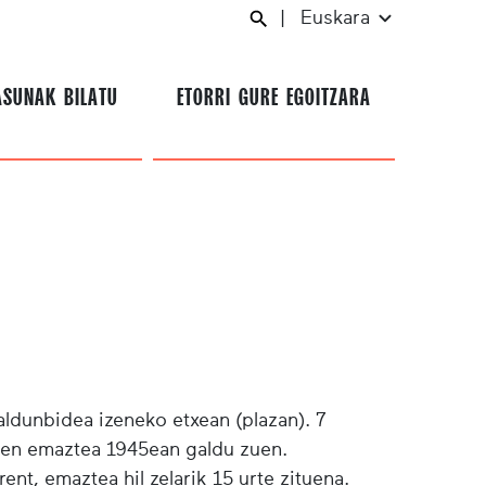
|
Euskara
ASUNAK BILATU
ETORRI GURE EGOITZARA
aldunbidea izeneko etxean (plazan). 7
ehen emaztea 1945ean galdu zuen.
ent, emaztea hil zelarik 15 urte zituena.