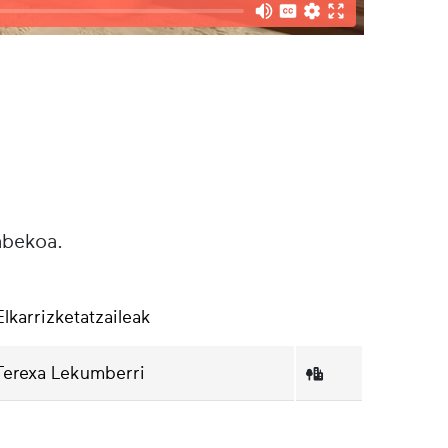
abekoa.
Elkarrizketatzaileak
Terexa Lekumberri