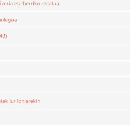
zeria eta herriko ostatua
tanlegoa
43)
tak lur lohiarekin