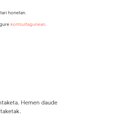
tari honetan.
 gure
kontsultagunean
.
untaketa. Hemen daude
taketak.