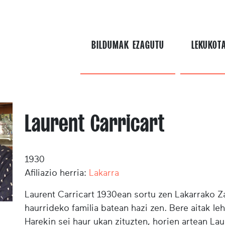
BILDUMAK EZAGUTU
LEKUKOT
Laurent Carricart
1930
Afiliazio herria:
Lakarra
Laurent Carricart 1930ean sortu zen Lakarrako Z
haurrideko familia batean hazi zen. Bere aitak l
Harekin sei haur ukan zituzten, horien artean Laur