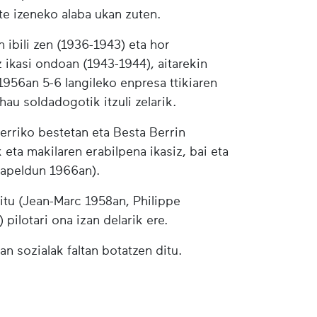
te izeneko alaba ukan zuten.
n ibili zen (1936-1943) eta hor
z ikasi ondoan (1943-1944), aitarekin
 1956an 5-6 langileko enpresa ttikiaren
hau soldadogotik itzuli zelarik.
herriko bestetan eta Besta Berrin
k eta makilaren erabilpena ikasiz, bai eta
txapeldun 1966an).
itu (Jean-Marc 1958an, Philippe
 pilotari ona izan delarik ere.
n sozialak faltan botatzen ditu.