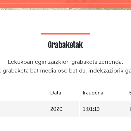
Grabaketak
Lekukoari egin zaizkion grabaketa zerrenda.
: grabaketa bat media oso bat da, indekzaziorik g
Data
Iraupena
2020
1:01:19