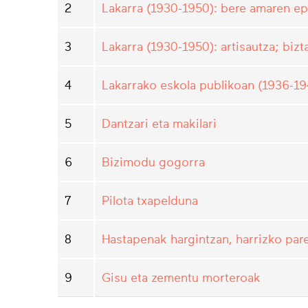
2
Lakarra (1930-1950): bere amaren epi
3
Lakarra (1930-1950): artisautza; biz
4
Lakarrako eskola publikoan (1936-19
5
Dantzari eta makilari
6
Bizimodu gogorra
7
Pilota txapelduna
8
Hastapenak hargintzan, harrizko pare
9
Gisu eta zementu morteroak