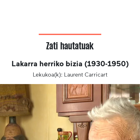
Zati hautatuak
Lakarra herriko bizia (1930-1950)
Lekukoa(k): Laurent Carricart