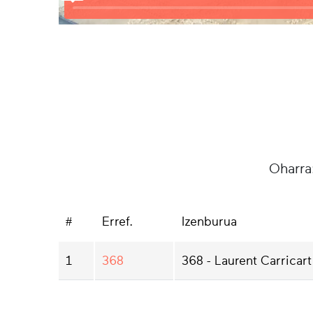
Oharra
#
Erref.
Izenburua
1
368
368 - Laurent Carricart