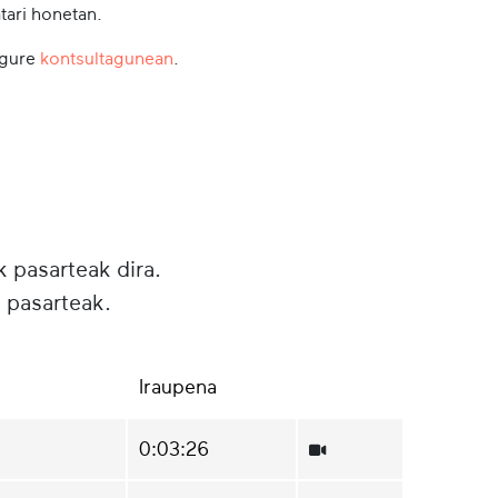
tari honetan.
 gure
kontsultagunean
.
k pasarteak dira.
 pasarteak.
Iraupena
0:03:26