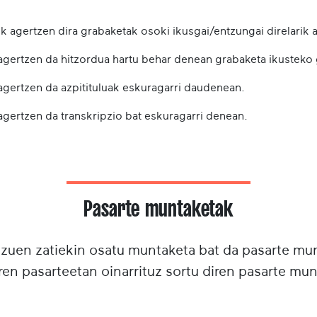
k agertzen dira grabaketak osoki ikusgai/entzungai direlarik a
 agertzen da hitzordua hartu behar denean grabaketa ikusteko
 agertzen da azpitituluak eskuragarri daudenean.
agertzen da transkripzio bat eskuragarri denean.
Pasarte muntaketak
tzuen zatiekin osatu muntaketa bat da pasarte m
ren pasarteetan oinarrituz sortu diren pasarte mun