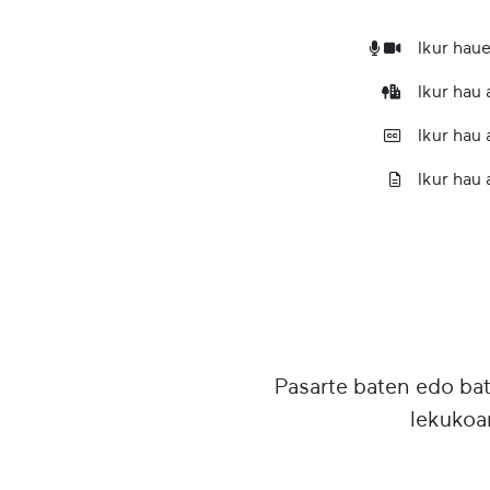
Ikur haue
Ikur hau
Ikur hau
Ikur hau 
Pasarte baten edo ba
lekukoa