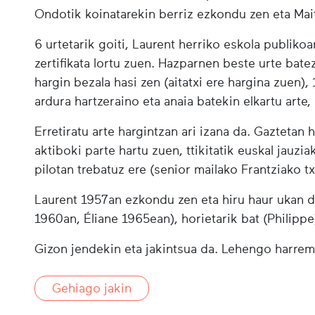
Ondotik koinatarekin berriz ezkondu zen eta Mai
6 urtetarik goiti, Laurent herriko eskola publikoa
zertifikata lortu zuen. Hazparnen beste urte bate
hargin bezala hasi zen (aitatxi ere hargina zuen),
ardura hartzeraino eta anaia batekin elkartu arte, 
Erretiratu arte hargintzan ari izana da. Gaztetan 
aktiboki parte hartu zuen, ttikitatik euskal jauzia
pilotan trebatuz ere (senior mailako Frantziako 
Laurent 1957an ezkondu zen eta hiru haur ukan d
1960an, Éliane 1965ean), horietarik bat (Philippe)
Gizon jendekin eta jakintsua da. Lehengo harrema
Gehiago jakin