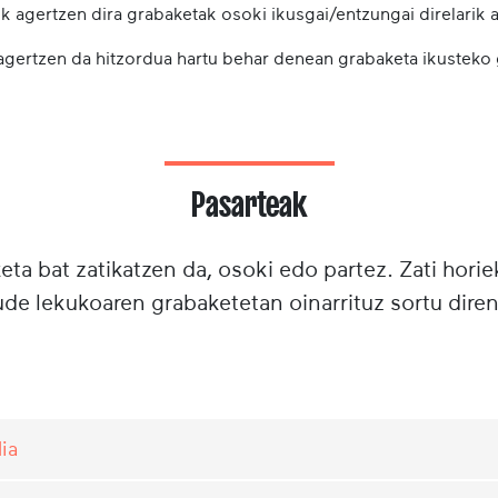
k agertzen dira grabaketak osoki ikusgai/entzungai direlarik a
 agertzen da hitzordua hartu behar denean grabaketa ikusteko
Pasarteak
ta bat zatikatzen da, osoki edo partez. Zati horie
e lekukoaren grabaketetan oinarrituz sortu diren
ia