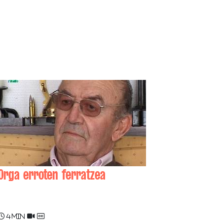
Orga erroten ferratzea
Jakes CASAUBON
4 min