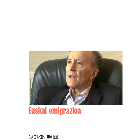
Euskal emigrazioa
Joseph CAMINO
3 min