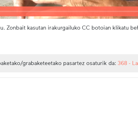
u. Zonbait kasutan irakurgailuko CC botoian klikatu b
aketako/grabaketeetako pasartez osaturik da:
368 - La