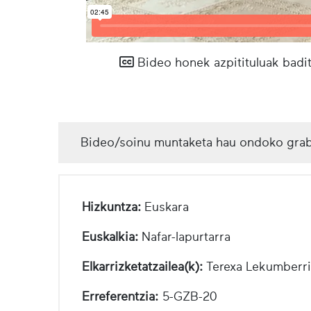
Bideo honek azpitituluak badit
Bideo/soinu muntaketa hau ondoko grab
Hizkuntza:
Euskara
Euskalkia:
Nafar-lapurtarra
Elkarrizketatzailea(k):
Terexa Lekumberri
Erreferentzia:
5-GZB-20