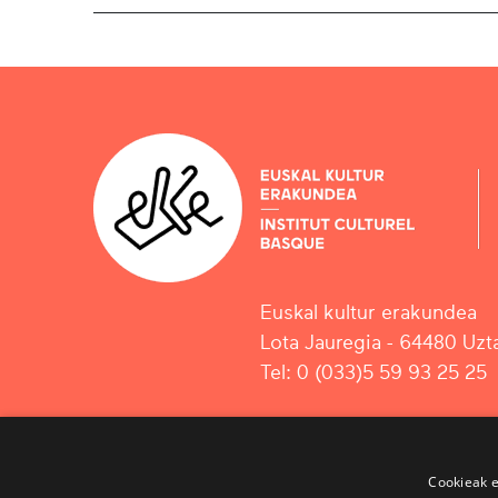
Euskal kultur erakundea
Lota Jauregia - 64480 Uzta
Tel: 0 (033)5 59 93 25 25
Cookieak e