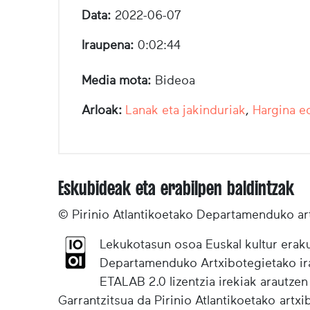
Data:
2022-06-07
Iraupena:
0:02:44
Media mota:
Bideoa
Arloak:
Lanak eta jakinduriak
,
Hargina ed
Eskubideak eta erabilpen baldintzak
© Pirinio Atlantikoetako Departamenduko ar
Lekukotasun osoa Euskal kultur eraku
Departamenduko Artxibotegietako irak
ETALAB 2.0 lizentzia irekiak arautzen
Garrantzitsua da Pirinio Atlantikoetako artx