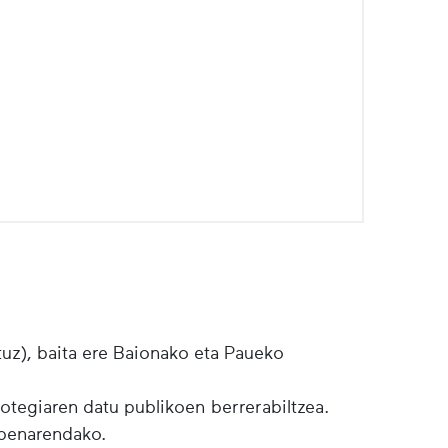
tuz), baita ere Baionako eta Paueko
botegiaren datu publikoen berrerabiltzea.
lpenarendako.