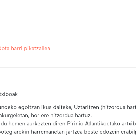
ota harri pikatzailea
txiboak
ndeko egoitzan ikus daiteke, Uztaritzen (hitzordua har
urgeletan, hor ere hitzordua hartuz.
 du hemen aurkezten diren Pirinio Atlantikoetako artxi
ibotegiarekin harremanetan jartzea beste edozein erabi