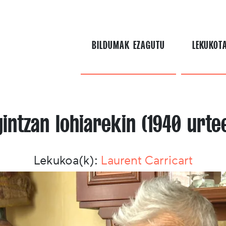
BILDUMAK EZAGUTU
LEKUKOT
intzan lohiarekin (1940 urte
Lekukoa(k):
Laurent Carricart