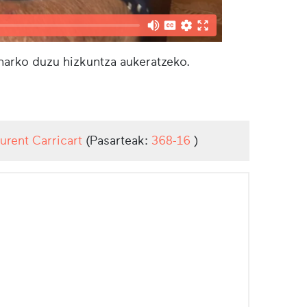
eharko duzu hizkuntza aukeratzeko.
urent Carricart
(Pasarteak:
368-16
)