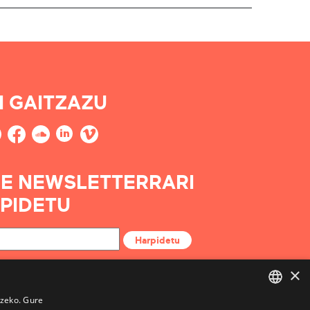
I GAITZAZU
E NEWSLETTERRARI
PIDETU
Harpidetu
×
tzeko. Gure