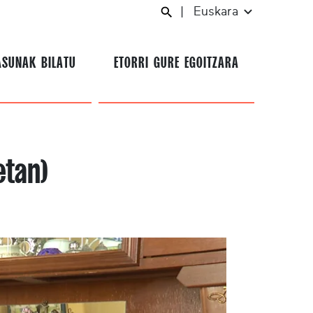
|
Euskara
ASUNAK BILATU
ETORRI GURE EGOITZARA
etan)