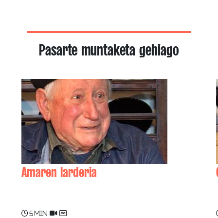
Pasarte muntaketa gehiago
Amaren larderia
Jean BACHO
5 min