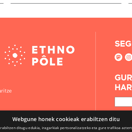
SEG
GUR
HAR
ritze
Webgune honek cookieak erabiltzen ditu
rabiltzen ditugu edukia, iragarkiak pertsonalizatzeko eta gure trafikoa azter