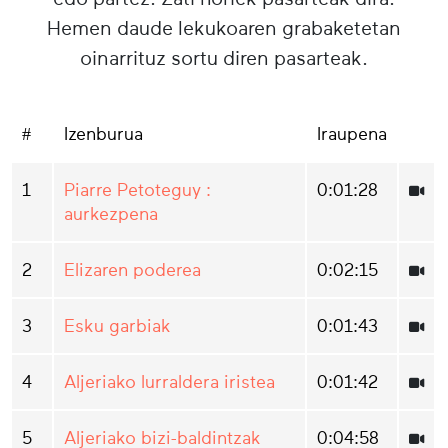
Hemen daude lekukoaren grabaketetan
oinarrituz sortu diren pasarteak.
#
Izenburua
Iraupena
1
Piarre Petoteguy :
0:01:28
aurkezpena
2
Elizaren poderea
0:02:15
3
Esku garbiak
0:01:43
4
Aljeriako lurraldera iristea
0:01:42
5
Aljeriako bizi-baldintzak
0:04:58