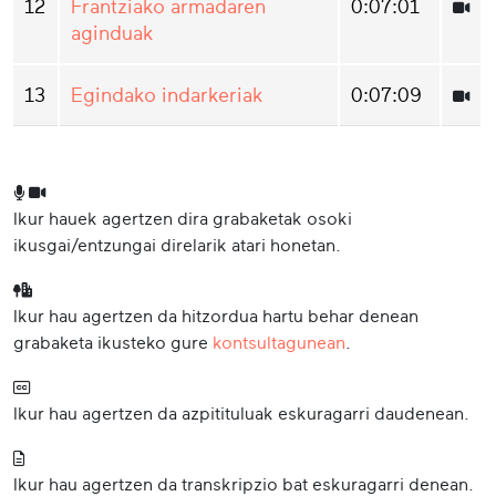
12
Frantziako armadaren
0:07:01
aginduak
13
Egindako indarkeriak
0:07:09
Ikur hauek agertzen dira grabaketak osoki
ikusgai/entzungai direlarik atari honetan.
Ikur hau agertzen da hitzordua hartu behar denean
grabaketa ikusteko gure
kontsultagunean
.
Ikur hau agertzen da azpitituluak eskuragarri daudenean.
Ikur hau agertzen da transkripzio bat eskuragarri denean.