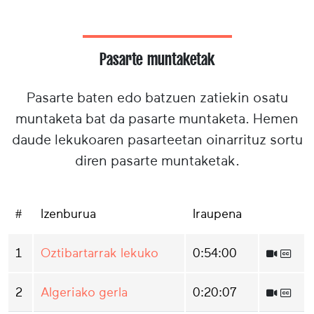
Pasarte muntaketak
Pasarte baten edo batzuen zatiekin osatu
muntaketa bat da pasarte muntaketa. Hemen
daude lekukoaren pasarteetan oinarrituz sortu
diren pasarte muntaketak.
#
Izenburua
Iraupena
1
Oztibartarrak lekuko
0:54:00
2
Algeriako gerla
0:20:07