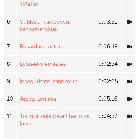
1956an
6
Soldadu frantsesen
0:03:51
kanpamenduak
7
Bakardade astuna
0:06:18
8
Lyon-eko emaztea
0:02:34
9
Inseguritate iraunkorra
0:02:05
10
Arzew zentroa
0:05:16
11
Torturatzaile baten heriotza
0:04:37
latza