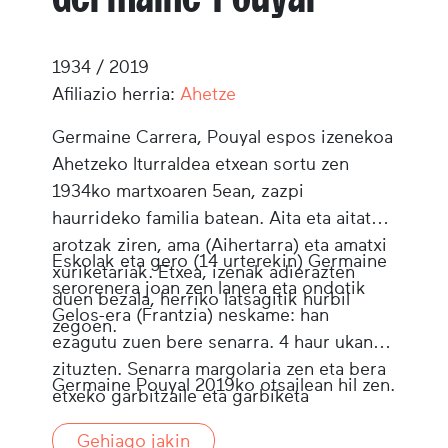
1934 / 2019
Afiliazio herria:
Ahetze
Germaine Carrera, Pouyal espos izenekoa
Ahetzeko Iturraldea etxean sortu zen
1934ko martxoaren 5ean, zazpi
haurrideko familia batean. Aita eta aitatxi
arotzak ziren, ama (Aihertarra) eta amatxi
Eskolak eta gero (14 urterekin) Germaine
xuriketariak. Etxea, izenak adierazten
serorenera joan zen lanera eta ondotik
duen bezala, herriko latsagitik hurbil
Gelos-era (Frantzia) neskame: han
zegoen.
ezagutu zuen bere senarra. 4 haur ukan
zituzten. Senarra margolaria zen eta bera
Germaine Pouyal 2019ko otsailean hil zen.
etxeko garbitzaile eta garbiketa
laguntzaile. Etxea oinordetzan ukan lur
Gehiago jakin