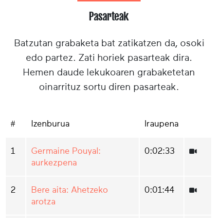
Pasarteak
Batzutan grabaketa bat zatikatzen da, osoki
edo partez. Zati horiek pasarteak dira.
Hemen daude lekukoaren grabaketetan
oinarrituz sortu diren pasarteak.
#
Izenburua
Iraupena
1
Germaine Pouyal:
0:02:33
aurkezpena
2
Bere aita: Ahetzeko
0:01:44
arotza