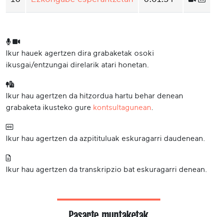
Ikur hauek agertzen dira grabaketak osoki
ikusgai/entzungai direlarik atari honetan.
Ikur hau agertzen da hitzordua hartu behar denean
grabaketa ikusteko gure
kontsultagunean
.
Ikur hau agertzen da azpitituluak eskuragarri daudenean.
Ikur hau agertzen da transkripzio bat eskuragarri denean.
Pasarte muntaketak