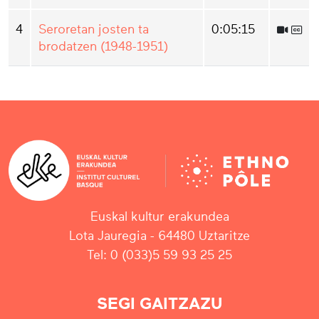
4
Seroretan josten ta
0:05:15
brodatzen (1948-1951)
Euskal kultur erakundea
Lota Jauregia - 64480 Uztaritze
Tel: 0 (033)5 59 93 25 25
SEGI GAITZAZU