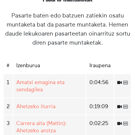
Pasarte baten edo batzuen zatiekin osatu
muntaketa bat da pasarte muntaketa. Hemen
daude lekukoaren pasarteetan oinarrituz sortu
diren pasarte muntaketak.
#
Izenburua
Iraupena
1
Amatxi emagina eta
0:04:56
sendagilea
2
Ahetzeko iturria
0:19:09
3
Carrera aita (Mattin):
0:02:25
Ahetzeko arotza