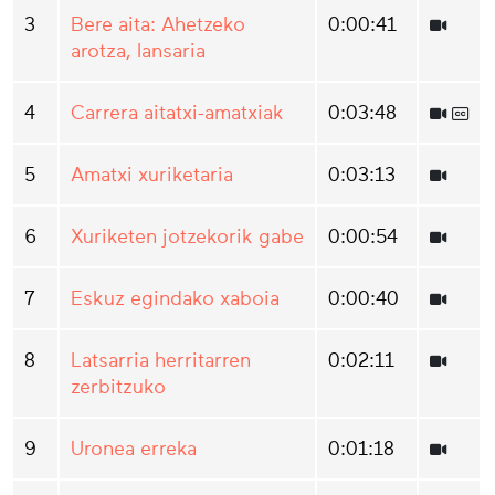
3
Bere aita: Ahetzeko
0:00:41
arotza, lansaria
4
Carrera aitatxi-amatxiak
0:03:48
5
Amatxi xuriketaria
0:03:13
6
Xuriketen jotzekorik gabe
0:00:54
7
Eskuz egindako xaboia
0:00:40
8
Latsarria herritarren
0:02:11
zerbitzuko
9
Uronea erreka
0:01:18