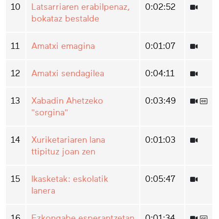
10
Latsarriaren erabilpenaz,
0:02:52
bokataz bestalde
11
Amatxi emagina
0:01:07
12
Amatxi sendagilea
0:04:11
13
Xabadin Ahetzeko
0:03:49
"sorgina"
14
Xuriketariaren lana
0:01:03
ttipituz joan zen
15
Ikasketak: eskolatik
0:05:47
lanera
16
Ezkongabe esperantzetan
0:01:34