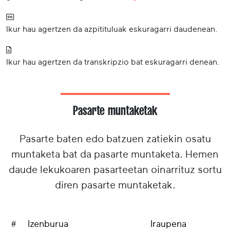
Ikur hau agertzen da azpitituluak eskuragarri daudenean.
Ikur hau agertzen da transkripzio bat eskuragarri denean.
Pasarte muntaketak
Pasarte baten edo batzuen zatiekin osatu
muntaketa bat da pasarte muntaketa. Hemen
daude lekukoaren pasarteetan oinarrituz sortu
diren pasarte muntaketak.
#
Izenburua
Iraupena