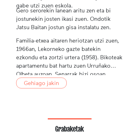
gabe utzi zuen eskola.
Gero serorekin lanean aritu zen eta bi
jostunekin josten ikasi zuen. Ondotik
Jatsu Baitan jostun gisa instalatu zen.
Familia-etxea aitaren heriotzan utzi zuen,
1966an, Lekorneko gazte batekin
ezkondu eta zortzi urtera (1958). Bikoteak
apartamentu bat hartu zuen Urruñako
Olheta auzoan. Senarrak bizi osoan
Neuhaus seinaletika enpresan lan egin
Gehiago jakin
zuen. Seme bat izan zuten, orain bi
alaben aita eta Senperen bizi dena.
Grabaketak