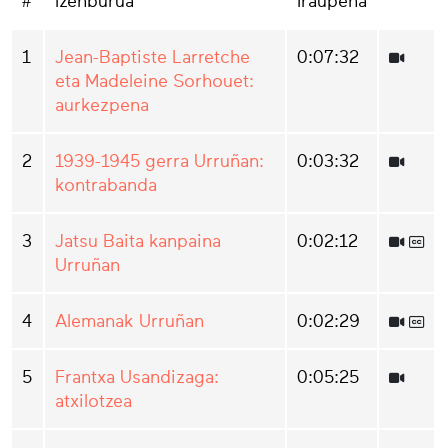
#
Izenburua
Iraupena
1
Jean-Baptiste Larretche
0:07:32
eta Madeleine Sorhouet:
aurkezpena
2
1939-1945 gerra Urruñan:
0:03:32
kontrabanda
3
Jatsu Baita kanpaina
0:02:12
Urruñan
4
Alemanak Urruñan
0:02:29
5
Frantxa Usandizaga:
0:05:25
atxilotzea