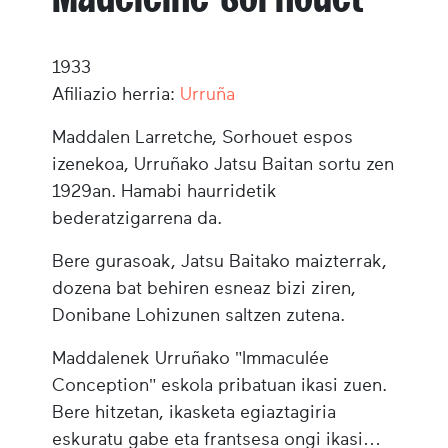
1933
Afiliazio herria:
Urruña
Maddalen Larretche, Sorhouet espos
izenekoa, Urruñako Jatsu Baitan sortu zen
1929an. Hamabi haurridetik
bederatzigarrena da.
Bere gurasoak, Jatsu Baitako maizterrak,
dozena bat behiren esneaz bizi ziren,
Donibane Lohizunen saltzen zutena.
Maddalenek Urruñako "Immaculée
Conception" eskola pribatuan ikasi zuen.
Bere hitzetan, ikasketa egiaztagiria
eskuratu gabe eta frantsesa ongi ikasi