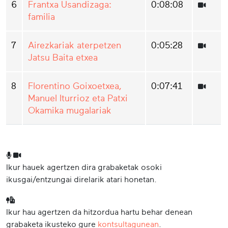
6
Frantxa Usandizaga:
0:08:08
familia
7
Airezkariak aterpetzen
0:05:28
Jatsu Baita etxea
8
Florentino Goixoetxea,
0:07:41
Manuel Iturrioz eta Patxi
Okamika mugalariak
Ikur hauek agertzen dira grabaketak osoki
ikusgai/entzungai direlarik atari honetan.
Ikur hau agertzen da hitzordua hartu behar denean
grabaketa ikusteko gure
kontsultagunean
.