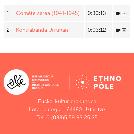
1
Comète sarea (1941-1945)
0:30:13
2
Kontrabanda Urruñan
0:03:12
Euskal kultur erakundea
Lota Jauregia - 64480 Uztaritze
Tel: 0 (033)5 59 93 25 25