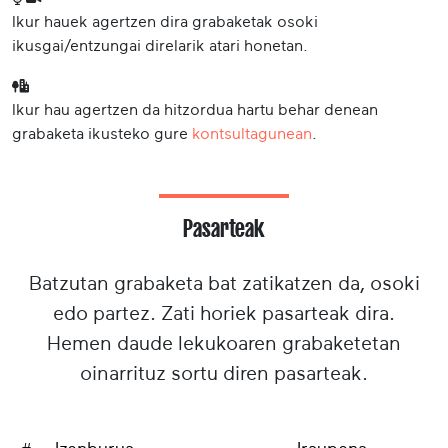
Ikur hauek agertzen dira grabaketak osoki
ikusgai/entzungai direlarik atari honetan.
Ikur hau agertzen da hitzordua hartu behar denean
grabaketa ikusteko gure
kontsultagunean
.
Pasarteak
Batzutan grabaketa bat zatikatzen da, osoki
edo partez. Zati horiek pasarteak dira.
Hemen daude lekukoaren grabaketetan
oinarrituz sortu diren pasarteak.