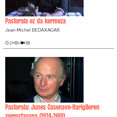
Pastorala ez da kermeza
Jean-Michel BEDAXAGAR
2 min
Pastorala: Junes Casenave-Harigileren
zorroztasuna (1924-2018)