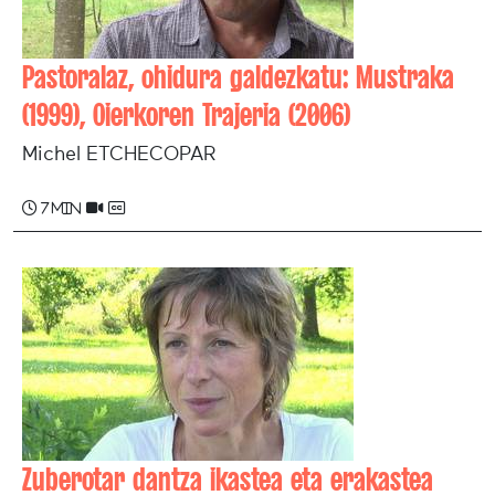
Pastoralaz, ohidura galdezkatu: Mustraka
(1999), Oierkoren Trajeria (2006)
Michel ETCHECOPAR
7 min
Zuberotar dantza ikastea eta erakastea