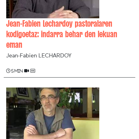
Jean-Fabien Lechardoy pastoralaren
kodigoetaz: indarra behar den lekuan
eman
Jean-Fabien LECHARDOY
5 min