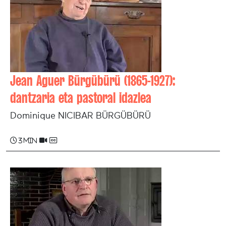
Jean Aguer Bürgübürü (1865-1927):
dantzaria eta pastoral idazlea
Dominique NICIBAR BÜRGÜBÜRÜ
3 min