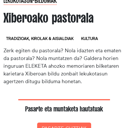
LEKUKOTASUN-BILDUMAK
Xiberoako pastorala
TRADIZIOAK, KIROLAK & AISIALDIAK
KULTURA
Zerk egiten du pastorala? Nola idazten eta ematen
da pastorala? Nola muntatzen da? Galdera horien
inguruan ELEKETA ahozko memoriaren bilketaren
karietara Xiberoan bildu zonbait lekukotasun
agertzen ditugu bilduma honetan.
Pasarte eta muntaketa hautatuak