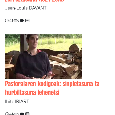
Jean-Louis DAVANT
4 min
Pastoralaren kodigoak: sinpletasuna ta
hurbiltasuna lehenetsi
Ihitz IRIART
4 min