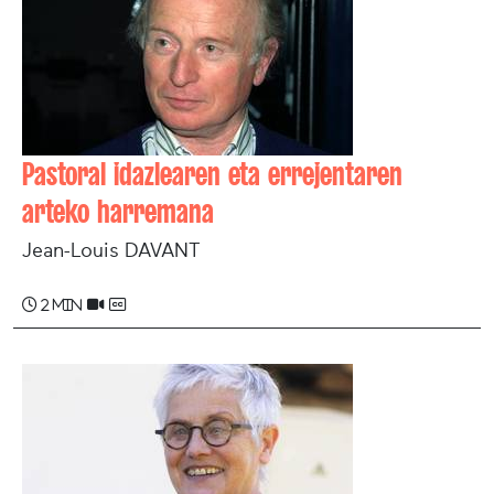
Pastoral idazlearen eta errejentaren
arteko harremana
Jean-Louis DAVANT
2 min