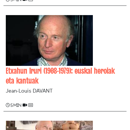
Etxahun Iruri (1908-1979): euskal heroiak
eta kantuak
Jean-Louis DAVANT
5 min