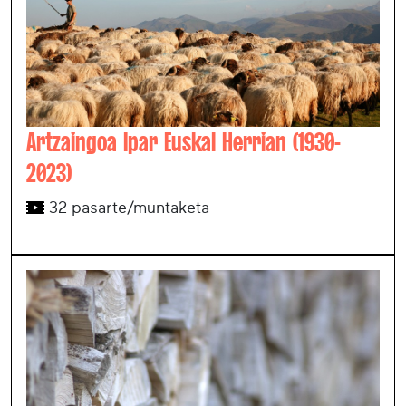
Artzaingoa Ipar Euskal Herrian (1930-
2023)
32 pasarte/muntaketa