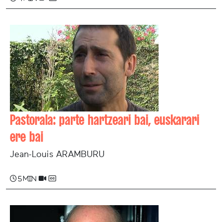
Pastorala: parte hartzeari bai, euskarari
ere bai
Jean-Louis ARAMBURU
5 min