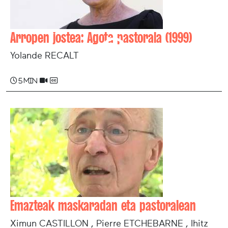
Arropen jostea: Agota pastorala (1999)
Yolande RECALT
5 min
Emazteak maskaradan eta pastoralean
Ximun CASTILLON , Pierre ETCHEBARNE , Ihitz