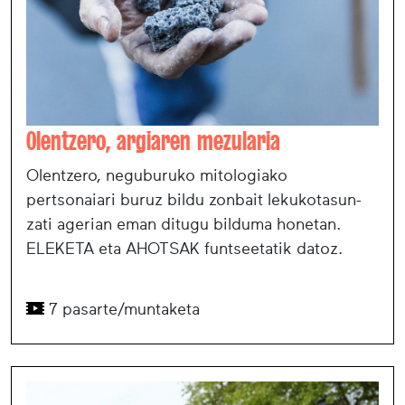
Olentzero, argiaren mezularia
Olentzero, neguburuko mitologiako
pertsonaiari buruz bildu zonbait lekukotasun-
zati agerian eman ditugu bilduma honetan.
ELEKETA eta AHOTSAK funtseetatik datoz.
7 pasarte/muntaketa