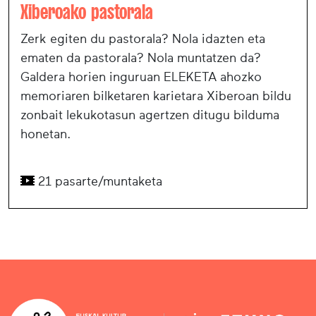
Xiberoako pastorala
Zerk egiten du pastorala? Nola idazten eta
ematen da pastorala? Nola muntatzen da?
Galdera horien inguruan ELEKETA ahozko
memoriaren bilketaren karietara Xiberoan bildu
zonbait lekukotasun agertzen ditugu bilduma
honetan.
21 pasarte/muntaketa