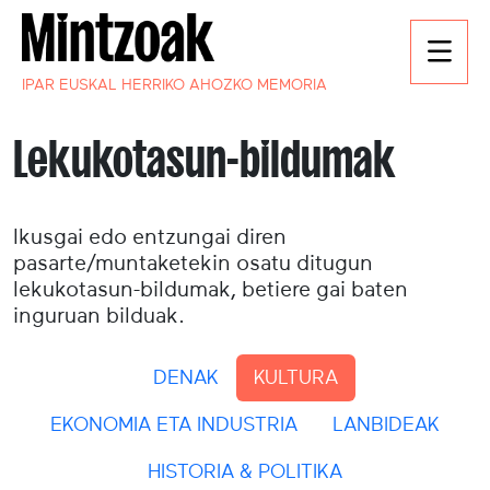
IPAR EUSKAL HERRIKO AHOZKO MEMORIA
Lekukotasun-bildumak
Ikusgai edo entzungai diren
pasarte/muntaketekin osatu ditugun
lekukotasun-bildumak, betiere gai baten
inguruan bilduak.
DENAK
KULTURA
EKONOMIA ETA INDUSTRIA
LANBIDEAK
HISTORIA & POLITIKA