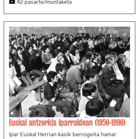
42 pasarte/muntaketa
Euskal antzerkia Iparraldean (1950-1990)
Ipar Euskal Herrian kasik berrogeita hamar