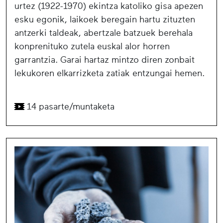
urtez (1922-1970) ekintza katoliko gisa apezen
esku egonik, laikoek beregain hartu zituzten
antzerki taldeak, abertzale batzuek berehala
konprenituko zutela euskal alor horren
garrantzia. Garai hartaz mintzo diren zonbait
lekukoren elkarrizketa zatiak entzungai hemen.
14 pasarte/muntaketa