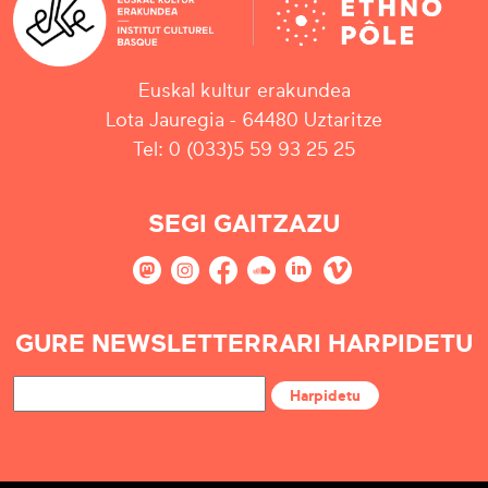
Euskal kultur erakundea
Lota Jauregia - 64480 Uztaritze
Tel: 0 (033)5 59 93 25 25
SEGI GAITZAZU
GURE NEWSLETTERRARI HARPIDETU
Harpidetu