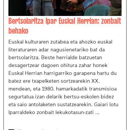
Bertsolaritza Ipar Euskal Herrian: zonbait
behako
Euskal kulturaren zutabea eta ahozko euskal
literaturaren adar nagusienetariko bat da
bertsolaritza. Beste herrialde batzuetan
desagertzear dagoen ohitura zahar honek
Euskal Herrian harrigarriko garapena hartu du
batez ere txapelketen sortzearekin XX.
mendean, eta 1980. hamarkadatik transmisioa
segurtatua izan delarik bertsu-eskolen bidez
eta saio antolaketen sustatzearekin. Gaiari lotu
Iparraldeko zonbait lekukotasun-zati ...