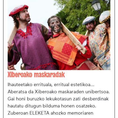
Xiberoako maskaradak
Ihauteetako errituala, erritual estetikoa...
Aberatsa da Xiberoako maskaraden unibertsoa.
Gai honi buruzko lekukotasun zati desberdinak
hautatu ditugun bilduma honen osatzeko.
Zuberoan ELEKETA ahozko memoriaren