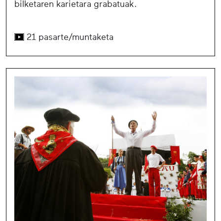
bilketaren karietara grabatuak.
21 pasarte/muntaketa