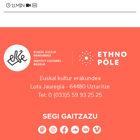
11 min
Euskal kultur erakundea
Lota Jauregia - 64480 Uztaritze
Tel: 0 (033)5 59 93 25 25
SEGI GAITZAZU