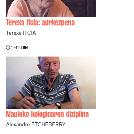
Terexa Itcia: aurkezpena
Terexa ITCIA
1 min
Mauleko kolegioaren diziplina
Alexandre ETCHEBERRY