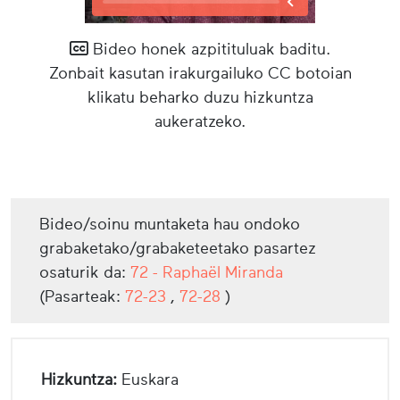
Bideo honek azpitituluak baditu.
Zonbait kasutan irakurgailuko CC botoian
klikatu beharko duzu hizkuntza
aukeratzeko.
Bideo/soinu muntaketa hau ondoko
grabaketako/grabaketeetako pasartez
osaturik da:
72 - Raphaël Miranda
(Pasarteak:
72-23
,
72-28
)
Hizkuntza:
Euskara