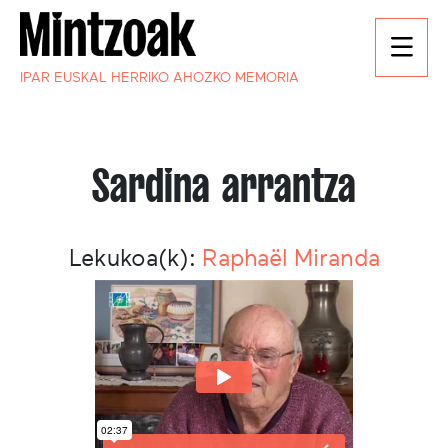
IPAR EUSKAL HERRIKO AHOZKO MEMORIA
Sardina arrantza
Lekukoa(k):
Raphaël Miranda