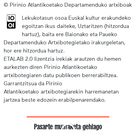
© Pirinio Atlantikoetako Departamenduko artxiboak
Lekukotasun osoa Euskal kultur erakundeko
egoitzan ikus daiteke, Uztaritzen (hitzordua
hartuz), baita ere Baionako eta Paueko
Departamenduko Artxibotegietako irakurgeletan,
hor ere hitzordua hartuz.
ETALAB 2.0 lizentzia irekiak arautzen du hemen
aurkezten diren Pirinio Atlantikoetako
artxibotegiaren datu publikoen berrerabiltzea.
Garrantzitsua da Pirinio
Atlantikoetako artxibotegiarekin harremanetan
jartzea beste edozein erabilpenarendako.
Pasarte muntaketa gehiago