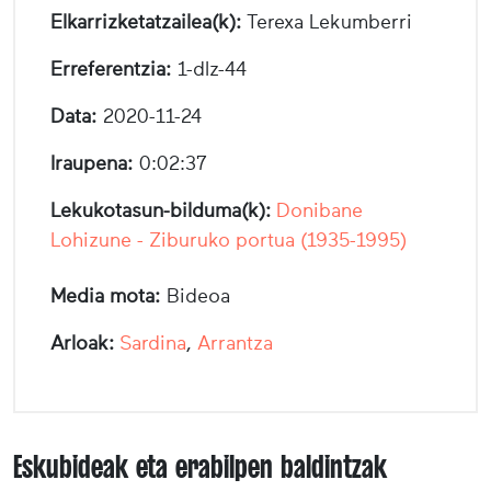
Elkarrizketatzailea(k):
Terexa Lekumberri
Erreferentzia:
1-dlz-44
Data:
2020-11-24
Iraupena:
0:02:37
Lekukotasun-bilduma(k):
Donibane
Lohizune - Ziburuko portua (1935-1995)
Media mota:
Bideoa
Arloak:
Sardina
,
Arrantza
Eskubideak eta erabilpen baldintzak