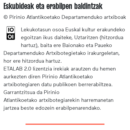
Eskubideak eta erabilpen baldintzak
© Pirinio Atlantikoetako Departamenduko artxiboak
Lekukotasun osoa Euskal kultur erakundeko
egoitzan ikus daiteke, Uztaritzen (hitzordua
hartuz), baita ere Baionako eta Paueko
Departamenduko Artxibotegietako irakurgeletan,
hor ere hitzordua hartuz.
ETALAB 2.0 lizentzia irekiak arautzen du hemen
aurkezten diren Pirinio Atlantikoetako
artxibotegiaren datu publikoen berrerabiltzea.
Garrantzitsua da Pirinio
Atlantikoetako artxibotegiarekin harremanetan
jartzea beste edozein erabilpenarendako.