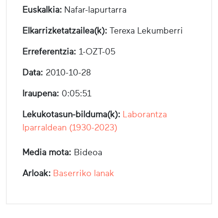
Euskalkia:
Nafar-lapurtarra
Elkarrizketatzailea(k):
Terexa Lekumberri
Erreferentzia:
1-OZT-05
Data:
2010-10-28
Iraupena:
0:05:51
Lekukotasun-bilduma(k):
Laborantza
Iparraldean (1930-2023)
Media mota:
Bideoa
Arloak:
Baserriko lanak