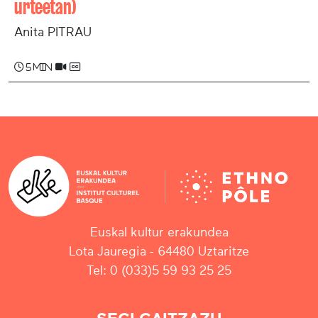
urteetan)
Anita PITRAU
5 min
Euskal kultur erakundea
Lota Jauregia - 64480 Uztaritze
Tel: 0 (033)5 59 93 25 25