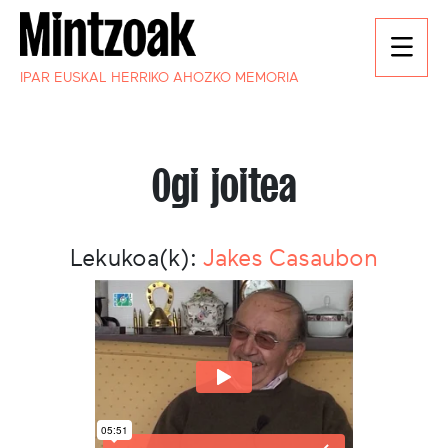
IPAR EUSKAL HERRIKO AHOZKO MEMORIA
Ogi joitea
Lekukoa(k):
Jakes Casaubon