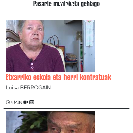
Pasarte muntaketa gehiago
Etxarriko eskola eta herri kontratuak
Luisa BERROGAIN
4 min