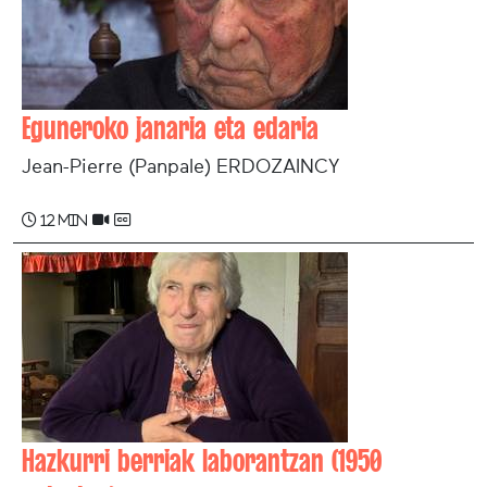
Eguneroko janaria eta edaria
Jean-Pierre (Panpale) ERDOZAINCY
12 min
Hazkurri berriak laborantzan (1950