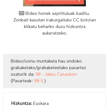
Bideo honek azpitituluak baditu.
Zonbait kasutan irakurgailuko CC botoian
klikatu beharko duzu hizkuntza
aukeratzeko.
Bideo/soinu muntaketa hau ondoko
grabaketako/grabaketeetako pasartez
osaturik da:
98 - Jakes Casaubon
(Pasarteak:
98-5
)
Hizkuntza:
Euskara