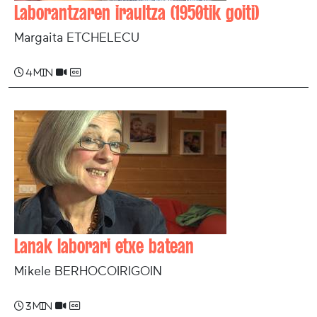
Laborantzaren iraultza (1950tik goiti)
Margaita ETCHELECU
4 min
Lanak laborari etxe batean
Mikele BERHOCOIRIGOIN
3 min