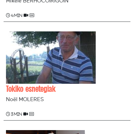
Mikele BERHOCOIRIGOIN
4 min
Tokiko esnetegiak
Noël MOLERES
3 min