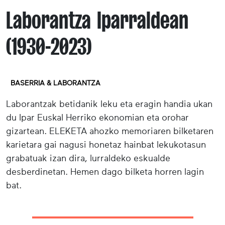
Laborantza Iparraldean
(1930-2023)
BASERRIA & LABORANTZA
Laborantzak betidanik leku eta eragin handia ukan
du Ipar Euskal Herriko ekonomian eta orohar
gizartean. ELEKETA ahozko memoriaren bilketaren
karietara gai nagusi honetaz hainbat lekukotasun
grabatuak izan dira, lurraldeko eskualde
desberdinetan. Hemen dago bilketa horren lagin
bat.