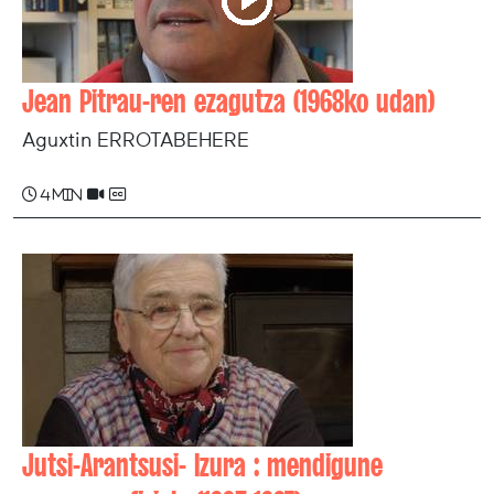
Jean Pitrau-ren ezagutza (1968ko udan)
Aguxtin ERROTABEHERE
4 min
Jutsi-Arantsusi- Izura : mendigune