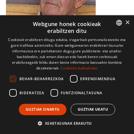
×
Webgune honek cookieak
Ogi joitea
erabiltzen ditu
Jakes CASAUBON
BASQUE
Cookieak erabiltzen ditugu edukia, iragarkiak pertsonalizatzeko eta
gure trafikoa aztertzeko. Gure webgunearen erabilerari buruzko
FRENCH
informazioa ere partekatzen dugu gure publizitate- eta analisi-
6 min
bazkideekin, zuk eman diezun edo haiek beren zerbitzuak
SPANISH
erabiltzeagatik bildu duten beste informazio batzuekin konbina
dezaketenak.
Cookieen kudeaketaz
ENGLISH
BEHAR-BEHARREZKOA
ERRENDIMENDUA
BIDERATZEA
FUNTZIONALTASUNA
GUZTIAK ONARTU
GUZTIAK UKATU
XEHETASUNAK ERAKUTSI
Ogia, eiherak ta eiherazainak Heletan