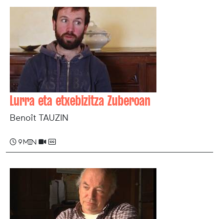
Lurra eta etxebizitza Zuberoan
Benoît TAUZIN
9 min