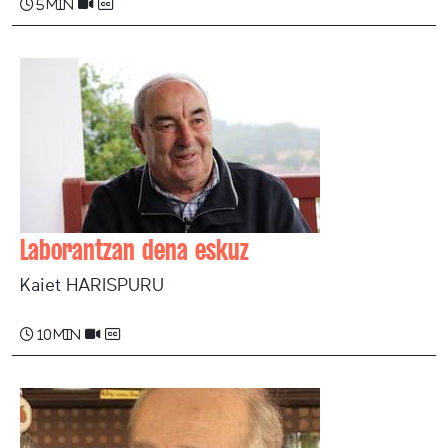
5 min
Laborantzan dena eskuz
Kaiet HARISPURU
10 min