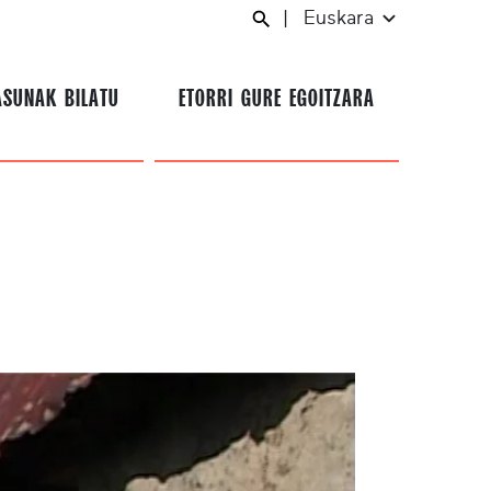
|
Euskara
ASUNAK BILATU
ETORRI GURE EGOITZARA