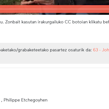
u. Zonbait kasutan irakurgailuko CC botoian klikatu b
aketako/grabaketeetako pasartez osaturik da:
63 - Jo
 , Philippe Etchegoyhen