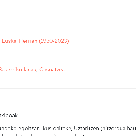
r Euskal Herrian (1930-2023)
Baserriko lanak
,
Gasnatzea
txiboak
ndeko egoitzan ikus daiteke, Uztaritzen (hitzordua har