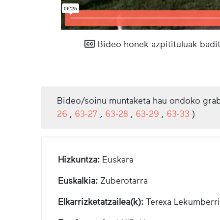
Bideo honek azpitituluak badit
Bideo/soinu muntaketa hau ondoko grab
26
,
63-27
,
63-28
,
63-29
,
63-33
)
Hizkuntza:
Euskara
Euskalkia:
Zuberotarra
Elkarrizketatzailea(k):
Terexa Lekumberri