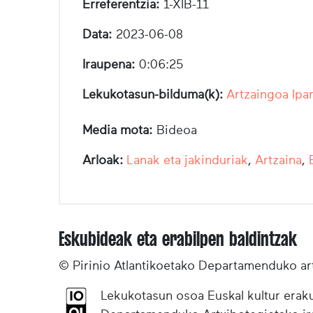
Erreferentzia:
1-XIB-11
Data:
2023-06-08
Iraupena:
0:06:25
Lekukotasun-bilduma(k):
Artzaingoa Ipa
Media mota:
Bideoa
Arloak:
Lanak eta jakinduriak
,
Artzaina
,
Eskubideak eta erabilpen baldintzak
© Pirinio Atlantikoetako Departamenduko ar
Lekukotasun osoa Euskal kultur eraku