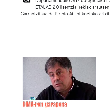
Departamenduko Artxibotegietako irak
ETALAB 2.0 lizentzia irekiak arautzen
Garrantzitsua da Pirinio Atlantikoetako artx
DIMA-ren garapena