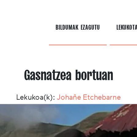
BILDUMAK EZAGUTU
LEKUKOT
Gasnatzea bortuan
Lekukoa(k):
Johañe Etchebarne