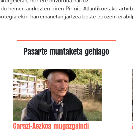
urgeletan, hor ere hitzordua hartuz.
 du hemen aurkezten diren Pirinio Atlantikoetako artxi
ibotegiarekin harremanetan jartzea beste edozein erabi
Pasarte muntaketa gehiago
Garazi-Aezkoa mugazgaindi