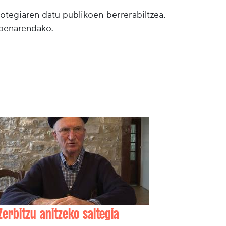
botegiaren datu publikoen berrerabiltzea.
lpenarendako.
Zerbitzu anitzeko saltegia