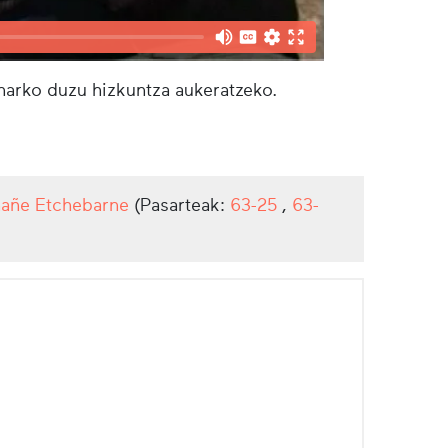
eharko duzu hizkuntza aukeratzeko.
hañe Etchebarne
(Pasarteak:
63-25
,
63-