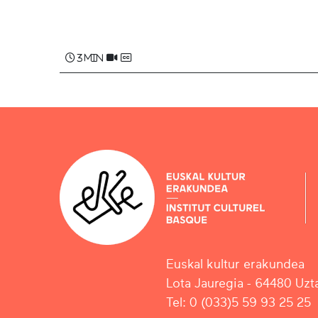
Mikel ARREGUI , Beñat MENDIBOURE
3 min
Euskal kultur erakundea
Lota Jauregia - 64480 Uzta
Tel: 0 (033)5 59 93 25 25