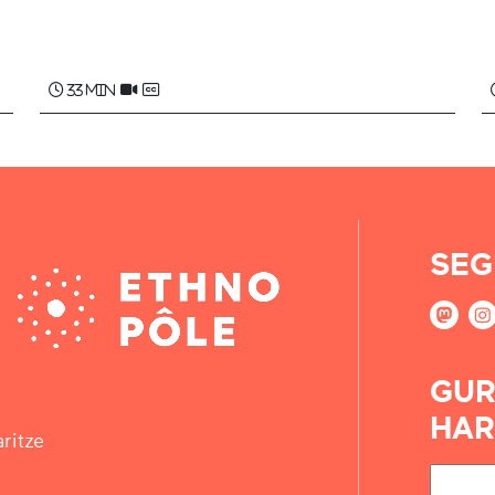
Beñat URRUTY , Jean-Baptiste
BARBERARENA , Michel CURUTCHET ...
33 min
SEG
GUR
HAR
ritze