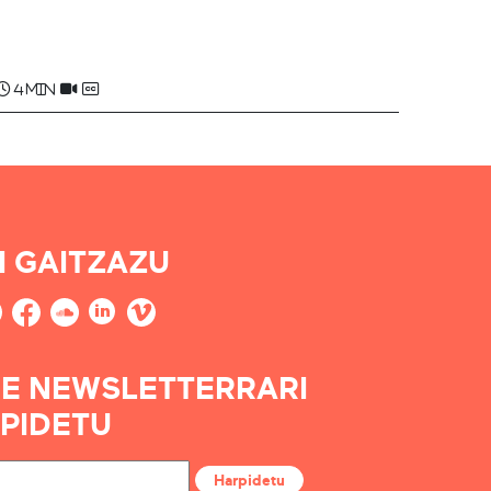
Claude ARHANCHET
4 min
I GAITZAZU
E NEWSLETTERRARI
PIDETU
Harpidetu