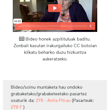
Bideo honek azpitituluak baditu.
Zonbait kasutan irakurgailuko CC botoian
klikatu beharko duzu hizkuntza
aukeratzeko.
Bideo/soinu muntaketa hau ondoko
grabaketako/grabaketeetako pasartez
osaturik da:
278 - Anita Pitrau
(Pasarteak:
278-7
)