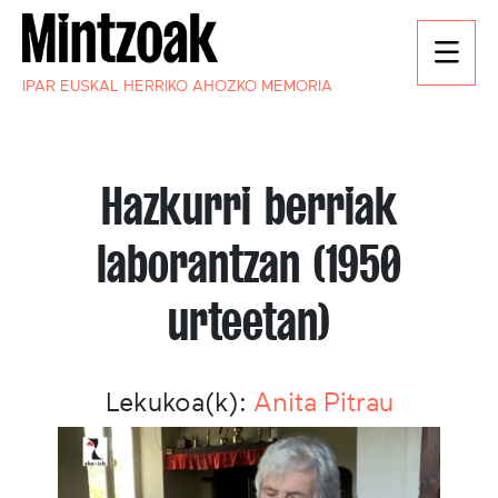
IPAR EUSKAL HERRIKO AHOZKO MEMORIA
Hazkurri berriak
laborantzan (1950
urteetan)
Lekukoa(k):
Anita Pitrau