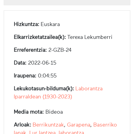
Hizkuntza:
Euskara
Elkarrizketatzailea(k):
Terexa Lekumberri
Erreferentzia:
2-GZB-24
Data:
2022-06-15
Iraupena:
0:04:55
Lekukotasun-bilduma(k):
Laborantza
Iparraldean (1930-2023)
Media mota:
Bideoa
Arloak:
Berrikuntzak
,
Garapena
,
Baserriko
lanak
,
Lur lantzea, laborantza