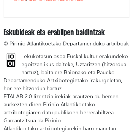
Eskubideak eta erabilpen baldintzak
© Pirinio Atlantikoetako Departamenduko artxiboak
Lekukotasun osoa Euskal kultur erakundeko
egoitzan ikus daiteke, Uztaritzen (hitzordua
hartuz), baita ere Baionako eta Paueko
Departamenduko Artxibotegietako irakurgeletan,
hor ere hitzordua hartuz.
ETALAB 2.0 lizentzia irekiak arautzen du hemen
aurkezten diren Pirinio Atlantikoetako
artxibotegiaren datu publikoen berrerabiltzea.
Garrantzitsua da Pirinio
Atlantikoetako artxibotegiarekin harremanetan