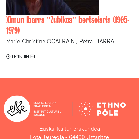
Ximun Ibarra "Zubikoa" bertsolaria (1905-
1979)
Marie-Christine OÇAFRAIN , Petra IBARRA
1 min
Euskal kultur erakundea
Lota Jauregia - 64480 Uztaritze