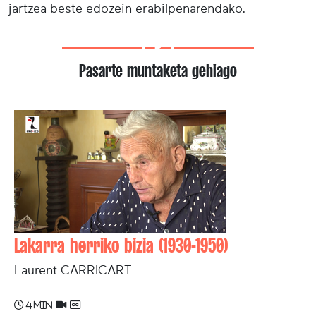
jartzea beste edozein erabilpenarendako.
Pasarte muntaketa gehiago
Lakarra herriko bizia (1930-1950)
Laurent CARRICART
4 min