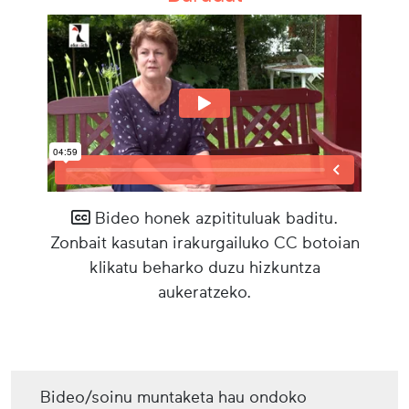
Bideo honek azpitituluak baditu.
Zonbait kasutan irakurgailuko CC botoian
klikatu beharko duzu hizkuntza
aukeratzeko.
Bideo/soinu muntaketa hau ondoko