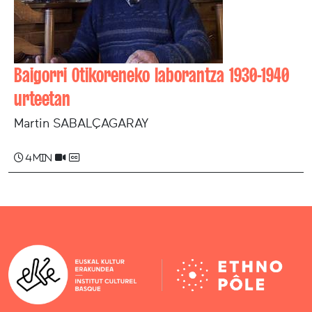
Baigorri Otikoreneko laborantza 1930-1940
urteetan
Martin SABALÇAGARAY
4 min