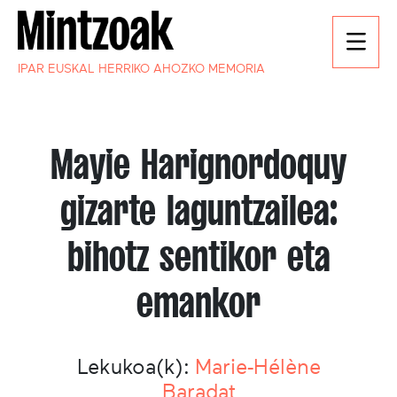
IPAR EUSKAL HERRIKO AHOZKO MEMORIA
Mayie Harignordoquy
gizarte laguntzailea:
bihotz sentikor eta
emankor
Lekukoa(k):
Marie-Hélène
Baradat