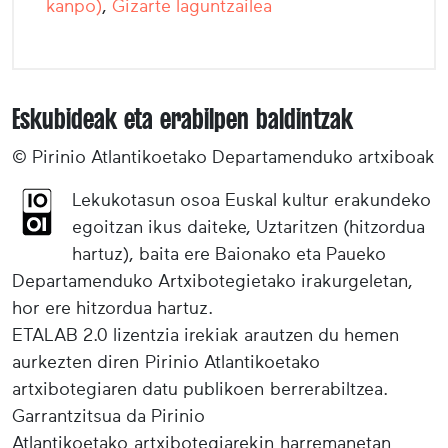
kanpo)
,
Gizarte laguntzailea
Eskubideak eta erabilpen baldintzak
© Pirinio Atlantikoetako Departamenduko artxiboak
Lekukotasun osoa Euskal kultur erakundeko
egoitzan ikus daiteke, Uztaritzen (hitzordua
hartuz), baita ere Baionako eta Paueko
Departamenduko Artxibotegietako irakurgeletan,
hor ere hitzordua hartuz.
ETALAB 2.0 lizentzia irekiak arautzen du hemen
aurkezten diren Pirinio Atlantikoetako
artxibotegiaren datu publikoen berrerabiltzea.
Garrantzitsua da Pirinio
Atlantikoetako artxibotegiarekin harremanetan