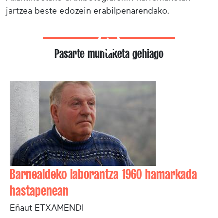
jartzea beste edozein erabilpenarendako.
Pasarte muntaketa gehiago
Barnealdeko laborantza 196O hamarkada
hastapenean
Eñaut ETXAMENDI