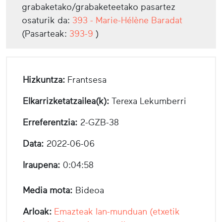
grabaketako/grabaketeetako pasartez
osaturik da:
393 - Marie-Hélène Baradat
(Pasarteak:
393-9
)
Hizkuntza:
Frantsesa
Elkarrizketatzailea(k):
Terexa Lekumberri
Erreferentzia:
2-GZB-38
Data:
2022-06-06
Iraupena:
0:04:58
Media mota:
Bideoa
Arloak:
Emazteak lan-munduan (etxetik