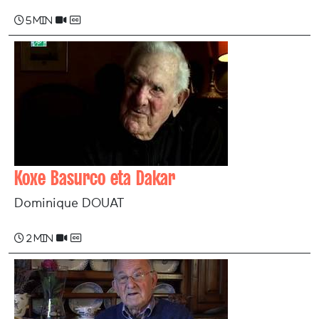
5 min
Koxe Basurco eta Dakar
Dominique DOUAT
2 min