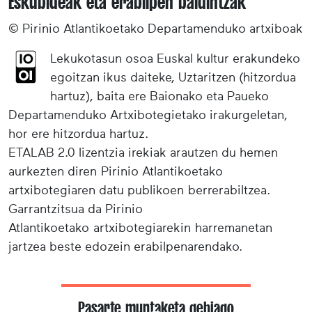
Eskubideak eta erabilpen baldintzak
© Pirinio Atlantikoetako Departamenduko artxiboak
Lekukotasun osoa Euskal kultur erakundeko
egoitzan ikus daiteke, Uztaritzen (hitzordua
hartuz), baita ere Baionako eta Paueko
Departamenduko Artxibotegietako irakurgeletan,
hor ere hitzordua hartuz.
ETALAB 2.0 lizentzia irekiak arautzen du hemen
aurkezten diren Pirinio Atlantikoetako
artxibotegiaren datu publikoen berrerabiltzea.
Garrantzitsua da Pirinio
Atlantikoetako artxibotegiarekin harremanetan
jartzea beste edozein erabilpenarendako.
Pasarte muntaketa gehiago