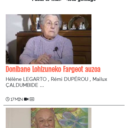
Donibane Lohizuneko Fargeot auzoa
Hélène LEGARTO , Rémi DUPÉROU , Mailux
ÇALDUMBIDE ...
17 min