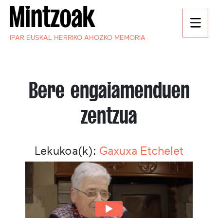
IPAR EUSKAL HERRIKO AHOZKO MEMORIA
Bere engaiamenduen
zentzua
Lekukoa(k):
Gaxuxa Etchelet