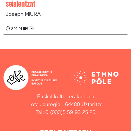
seialentzat
Joseph MIURA
2 min
Euskal kultur erakundea
Lota Jauregia - 64480 Uztaritze
Tel: 0 (033)5 59 93 25 25