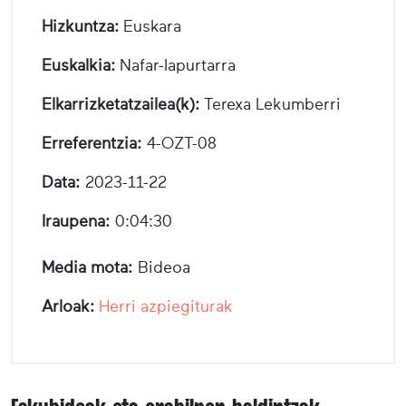
Hizkuntza:
Euskara
Euskalkia:
Nafar-lapurtarra
Elkarrizketatzailea(k):
Terexa Lekumberri
Erreferentzia:
4-OZT-08
Data:
2023-11-22
Iraupena:
0:04:30
Media mota:
Bideoa
Arloak:
Herri azpiegiturak