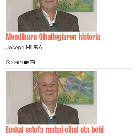
Mendiburu Oihaltegiaren historia
Joseph MIURA
2 min
Euskal estofa mahai-oihal eta behi