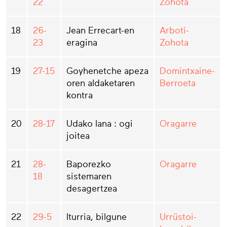
22
Zohota
18
26-
Jean Errecart-en
Arboti-
23
eragina
Zohota
19
27-15
Goyhenetche apeza
Domintxaine-
oren aldaketaren
Berroeta
kontra
20
28-17
Udako lana : ogi
Oragarre
joitea
21
28-
Baporezko
Oragarre
18
sistemaren
desagertzea
22
29-5
Iturria, bilgune
Urrüstoi-