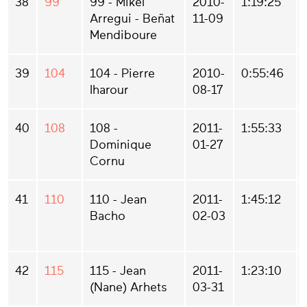
38
99
99 - Mikel
2010-
1:19:25
Arregui - Beñat
11-09
Mendiboure
39
104
104 - Pierre
2010-
0:55:46
Iharour
08-17
40
108
108 -
2011-
1:55:33
Dominique
01-27
Cornu
41
110
110 - Jean
2011-
1:45:12
Bacho
02-03
42
115
115 - Jean
2011-
1:23:10
(Nane) Arhets
03-31