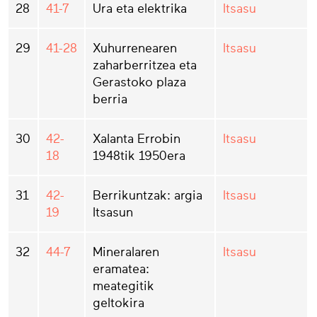
28
41-7
Ura eta elektrika
Itsasu
29
41-28
Xuhurrenearen
Itsasu
zaharberritzea eta
Gerastoko plaza
berria
30
42-
Xalanta Errobin
Itsasu
18
1948tik 1950era
31
42-
Berrikuntzak: argia
Itsasu
19
Itsasun
32
44-7
Mineralaren
Itsasu
eramatea:
meategitik
geltokira