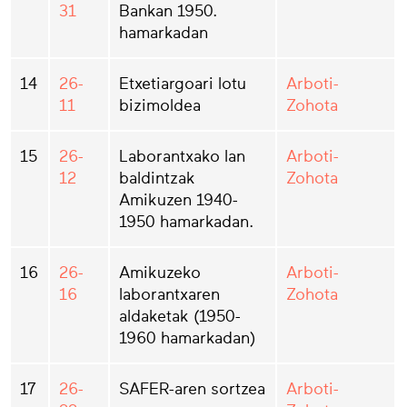
31
Bankan 1950.
hamarkadan
14
26-
Etxetiargoari lotu
Arboti-
11
bizimoldea
Zohota
15
26-
Laborantxako lan
Arboti-
12
baldintzak
Zohota
Amikuzen 1940-
1950 hamarkadan.
16
26-
Amikuzeko
Arboti-
16
laborantxaren
Zohota
aldaketak (1950-
1960 hamarkadan)
17
26-
SAFER-aren sortzea
Arboti-