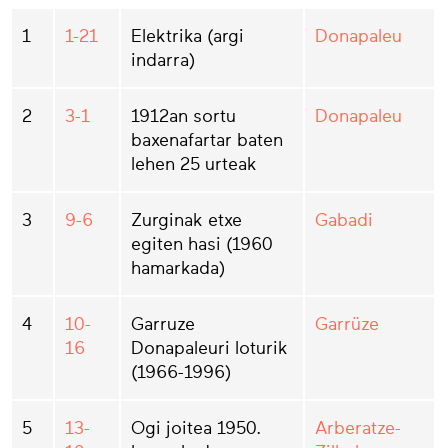
1
1-21
Elektrika (argi
Donapaleu
indarra)
2
3-1
1912an sortu
Donapaleu
baxenafartar baten
lehen 25 urteak
3
9-6
Zurginak etxe
Gabadi
egiten hasi (1960
hamarkada)
4
10-
Garruze
Garrüze
16
Donapaleuri loturik
(1966-1996)
5
13-
Ogi joitea 1950.
Arberatze-