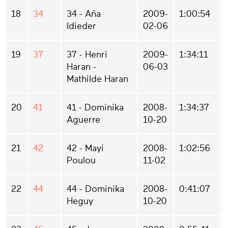
18
34
34 - Aña
2009-
1:00:54
Idieder
02-06
19
37
37 - Henri
2009-
1:34:11
Haran -
06-03
Mathilde Haran
20
41
41 - Dominika
2008-
1:34:37
Aguerre
10-20
21
42
42 - Mayi
2008-
1:02:56
Poulou
11-02
22
44
44 - Dominika
2008-
0:41:07
Heguy
10-20