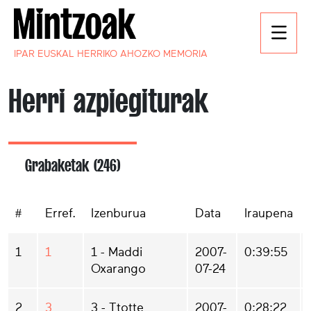
IPAR EUSKAL HERRIKO AHOZKO MEMORIA
Herri azpiegiturak
Grabaketak (246)
#
Erref.
Izenburua
Data
Iraupena
1
1
1 - Maddi
2007-
0:39:55
Oxarango
07-24
2
3
3 - Ttotte
2007-
0:28:22