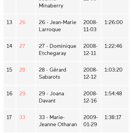
Minaberry
13
26
26 - Jean-Marie
2008-
1:26:00
Larroque
11-03
14
27
27 - Dominique
2008-
1:22:46
Etchegaray
12-11
15
28
28 - Gérard
2008-
1:03:20
Sabarots
12-12
16
29
29 - Joana
2008-
1:54:48
Davant
12-16
17
33
33 - Marie-
2009-
1:38:17
Jeanne Otharan
01-29