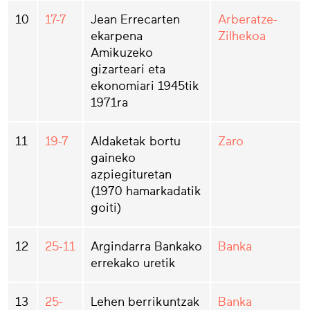
10
17-7
Jean Errecarten
Arberatze-
ekarpena
Zilhekoa
Amikuzeko
gizarteari eta
ekonomiari 1945tik
1971ra
11
19-7
Aldaketak bortu
Zaro
gaineko
azpiegituretan
(1970 hamarkadatik
goiti)
12
25-11
Argindarra Bankako
Banka
errekako uretik
13
25-
Lehen berrikuntzak
Banka