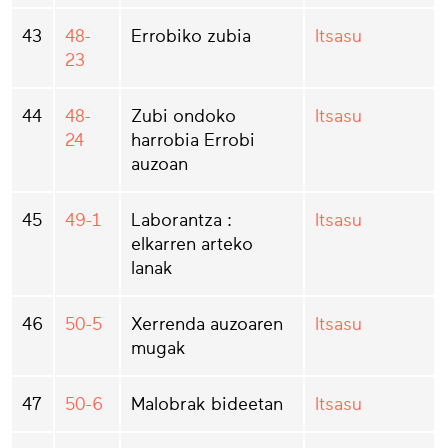
43
48-
Errobiko zubia
Itsasu
23
44
48-
Zubi ondoko
Itsasu
24
harrobia Errobi
auzoan
45
49-1
Laborantza :
Itsasu
elkarren arteko
lanak
46
50-5
Xerrenda auzoaren
Itsasu
mugak
47
50-6
Malobrak bideetan
Itsasu