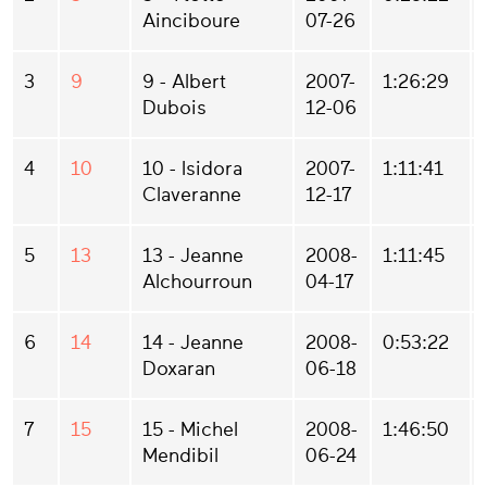
Ainciboure
07-26
3
9
9 - Albert
2007-
1:26:29
Dubois
12-06
4
10
10 - Isidora
2007-
1:11:41
Claveranne
12-17
5
13
13 - Jeanne
2008-
1:11:45
Alchourroun
04-17
6
14
14 - Jeanne
2008-
0:53:22
Doxaran
06-18
7
15
15 - Michel
2008-
1:46:50
Mendibil
06-24