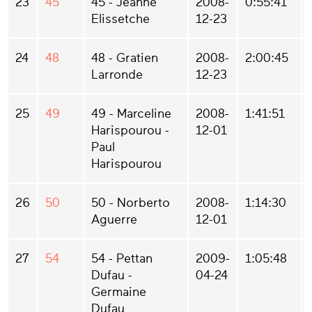
23
45
45 - Jeanne
2008-
0:55:41
Elissetche
12-23
24
48
48 - Gratien
2008-
2:00:45
Larronde
12-23
25
49
49 - Marceline
2008-
1:41:51
Harispourou -
12-01
Paul
Harispourou
26
50
50 - Norberto
2008-
1:14:30
Aguerre
12-01
27
54
54 - Pettan
2009-
1:05:48
Dufau -
04-24
Germaine
Dufau