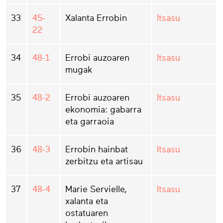
33
45-
Xalanta Errobin
Itsasu
22
34
48-1
Errobi auzoaren
Itsasu
mugak
35
48-2
Errobi auzoaren
Itsasu
ekonomia: gabarra
eta garraoia
36
48-3
Errobin hainbat
Itsasu
zerbitzu eta artisau
37
48-4
Marie Servielle,
Itsasu
xalanta eta
ostatuaren