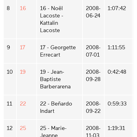
8
16
16 - Noël
2008-
1:07:42
Lacoste -
06-24
Kattalin
Lacoste
9
17
17 - Georgette
2008-
1:11:55
Errecart
07-01
10
19
19 - Jean-
2008-
0:42:48
Baptiste
09-28
Barberarena
11
22
22 - Beñardo
2008-
0:59:33
Indart
09-22
12
25
25 - Marie-
2008-
1:19:31
Jeanne
11-03