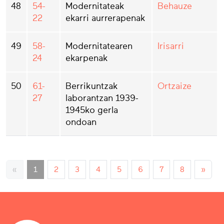
48
54-
Modernitateak
Behauze
22
ekarri aurrerapenak
49
58-
Modernitatearen
Irisarri
24
ekarpenak
50
61-
Berrikuntzak
Ortzaize
27
laborantzan 1939-
1945ko gerla
ondoan
«
1
2
3
4
5
6
7
8
»