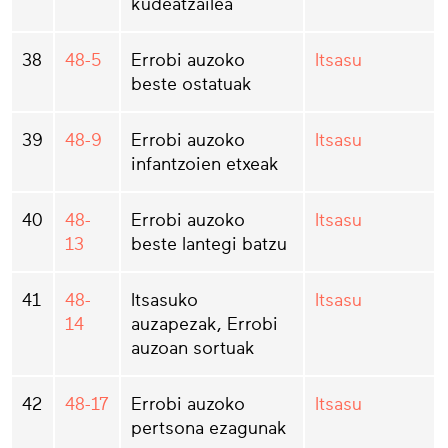
kudeatzailea
38
48-5
Errobi auzoko
Itsasu
beste ostatuak
39
48-9
Errobi auzoko
Itsasu
infantzoien etxeak
40
48-
Errobi auzoko
Itsasu
13
beste lantegi batzu
41
48-
Itsasuko
Itsasu
14
auzapezak, Errobi
auzoan sortuak
42
48-17
Errobi auzoko
Itsasu
pertsona ezagunak