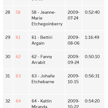
28
58
58 - Jeanne-
2009-
0:52:40
Marie
07-24
Etchegoinberry
29
61
61 - Bettiri
2009-
1:16:49
Argain
08-06
30
62
62 - Fanny
2009-
0:50:10
Arrabit
09-24
31
63
63 - Johañe
2009-
0:56:31
Etchebarne
10-15
32
64
64 - Kattin
2009-
0:54:20
Miranda
10-22