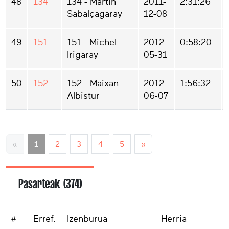
48
134
134 - Martin
2011-
2:31:26
Sabalçagaray
12-08
49
151
151 - Michel
2012-
0:58:20
Irigaray
05-31
50
152
152 - Maixan
2012-
1:56:32
Albistur
06-07
«
1
2
3
4
5
»
Pasarteak (374)
#
Erref.
Izenburua
Herria