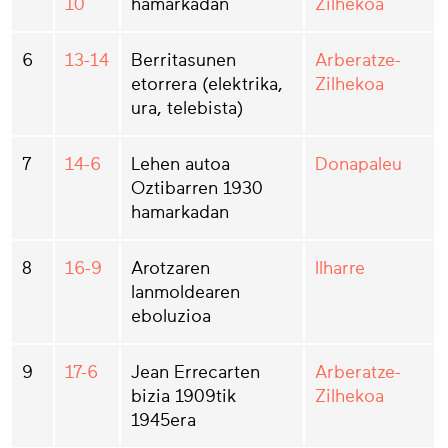
10
hamarkadan
Zilhekoa
6
13-14
Berritasunen
Arberatze-
etorrera (elektrika,
Zilhekoa
ura, telebista)
7
14-6
Lehen autoa
Donapaleu
Oztibarren 1930
hamarkadan
8
16-9
Arotzaren
Ilharre
lanmoldearen
eboluzioa
9
17-6
Jean Errecarten
Arberatze-
bizia 1909tik
Zilhekoa
1945era