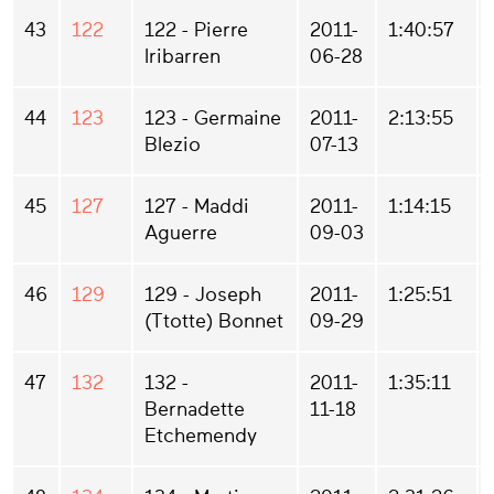
43
122
122 - Pierre
2011-
1:40:57
Iribarren
06-28
44
123
123 - Germaine
2011-
2:13:55
Blezio
07-13
45
127
127 - Maddi
2011-
1:14:15
Aguerre
09-03
46
129
129 - Joseph
2011-
1:25:51
(Ttotte) Bonnet
09-29
47
132
132 -
2011-
1:35:11
Bernadette
11-18
Etchemendy