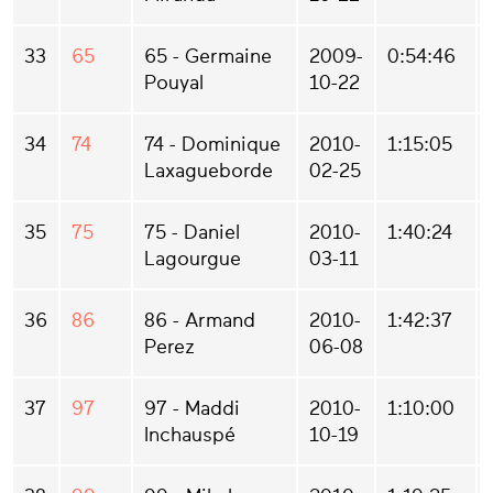
33
65
65 - Germaine
2009-
0:54:46
Pouyal
10-22
34
74
74 - Dominique
2010-
1:15:05
Laxagueborde
02-25
35
75
75 - Daniel
2010-
1:40:24
Lagourgue
03-11
36
86
86 - Armand
2010-
1:42:37
Perez
06-08
37
97
97 - Maddi
2010-
1:10:00
Inchauspé
10-19