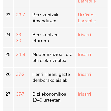
Larrabile
23
29-7
Berrikuntzak
Urrüstoi-
Amenduxen
Larrabile
24
33-
Berrikuntzen
Irisarri
30
etorrera
25
34-9
Modernizazioa : ura
Irisarri
eta elektrizitatea
26
37-2
Henri Haran: gazte
Irisarri
denborako aisiak
27
37-7
Bizi ekonomikoa
Irisarri
1940 urteetan