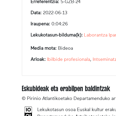
Erreferentzia:
5-GZB-24
Data:
2022-06-13
Iraupena:
0:04:26
Lekukotasun-bilduma(k):
Laborantza Ipa
Media mota:
Bideoa
Arloak:
Ibilbide profesionala
,
Intseminatz
Eskubideak eta erabilpen baldintzak
© Pirinio Atlantikoetako Departamenduko ar
Lekukotasun osoa Euskal kultur eraku