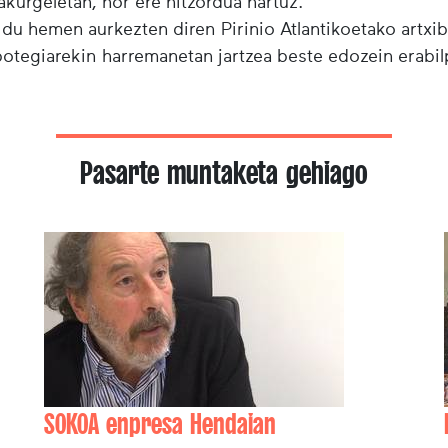
urgeletan, hor ere hitzordua hartuz.
 du hemen aurkezten diren Pirinio Atlantikoetako artxi
ibotegiarekin harremanetan jartzea beste edozein erabi
Pasarte muntaketa gehiago
SOKOA enpresa Hendaian