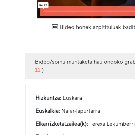
Bideo honek azpitituluak badit
Bideo/soinu muntaketa hau ondoko grab
11
)
Hizkuntza:
Euskara
Euskalkia:
Nafar-lapurtarra
Elkarrizketatzailea(k):
Terexa Lekumberri