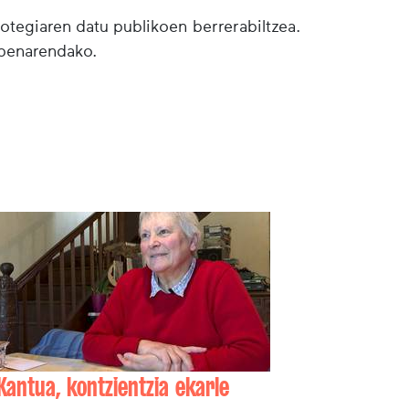
botegiaren datu publikoen berrerabiltzea.
lpenarendako.
Kantua, kontzientzia ekarle