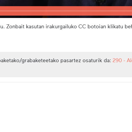
u. Zonbait kasutan irakurgailuko CC botoian klikatu b
aketako/grabaketeetako pasartez osaturik da:
290 - A