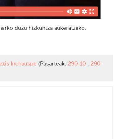
eharko duzu hizkuntza aukeratzeko.
lexis Inchauspe
(Pasarteak:
290-10
,
290-