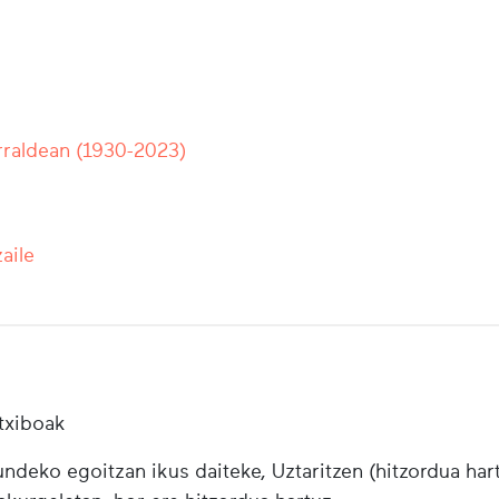
rraldean (1930-2023)
aile
txiboak
ndeko egoitzan ikus daiteke, Uztaritzen (hitzordua har