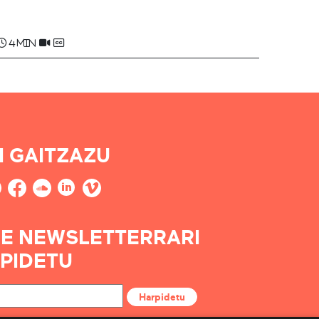
Maddalen ARAGUAS
4 min
I GAITZAZU
E NEWSLETTERRARI
PIDETU
Harpidetu