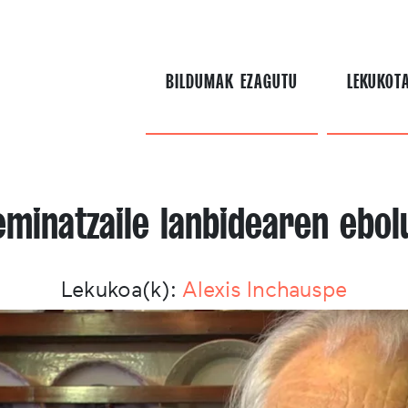
BILDUMAK EZAGUTU
LEKUKOT
eminatzaile lanbidearen ebol
Lekukoa(k):
Alexis Inchauspe