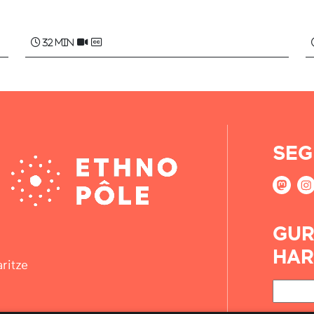
Patxi NOBLIA
32 min
SEG
GUR
HAR
ritze