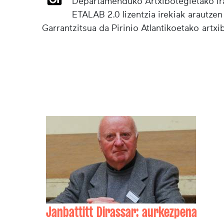
Departamenduko Artxibotegietako irak
ETALAB 2.0 lizentzia irekiak arautzen
Garrantzitsua da Pirinio Atlantikoetako artx
Janbattitt Dirassar: aurkezpena