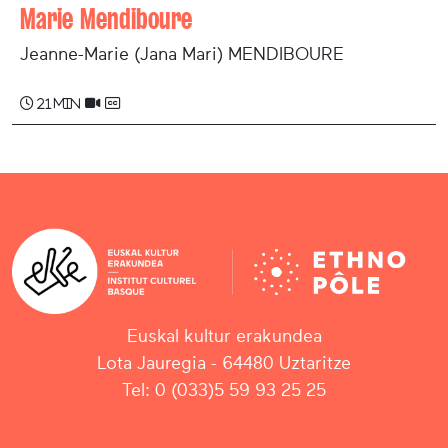
Marie Mendiboure
Jeanne-Marie (Jana Mari) MENDIBOURE
21 min
Euskal kultur erakundea
Lota Jauregia - 64480 Uztaritze
Tel: 0 (033)5 59 93 25 25