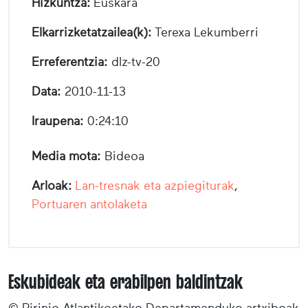
Hizkuntza:
Euskara
Elkarrizketatzailea(k):
Terexa Lekumberri
Erreferentzia:
dlz-tv-20
Data:
2010-11-13
Iraupena:
0:24:10
Media mota:
Bideoa
Arloak:
Lan-tresnak eta azpiegiturak
,
Portuaren antolaketa
Eskubideak eta erabilpen baldintzak
© Pirinio Atlantikoetako Departamenduko artxiboak