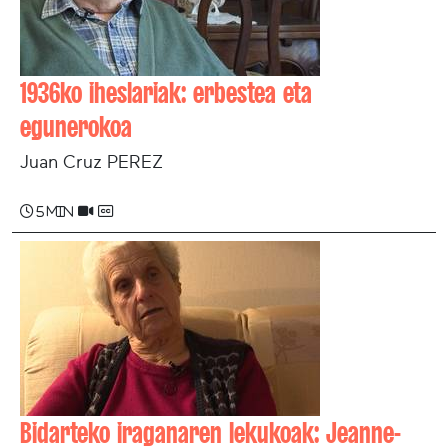
1936ko iheslariak: erbestea eta
egunerokoa
Juan Cruz PEREZ
5 min
Bidarteko iraganaren lekukoak: Jeanne-