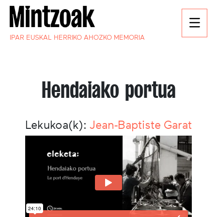
IPAR EUSKAL HERRIKO AHOZKO MEMORIA
Hendaiako portua
Lekukoa(k):
Jean-Baptiste Garat