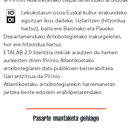
Lekukotasun osoa Euskal kultur erakundeko
egoitzan ikus daiteke, Uztaritzen (hitzordua
hartuz), baita ere Baionako eta Paueko
Departamenduko Artxibotegietako irakurgeletan,
hor ere hitzordua hartuz.
ETALAB 2.0 lizentzia irekiak arautzen du hemen
aurkezten diren Pirinio Atlantikoetako
artxibotegiaren datu publikoen berrerabiltzea.
Garrantzitsua da Pirinio
Atlantikoetako artxibotegiarekin harremanetan
jartzea beste edozein erabilpenarendako.
Pasarte muntaketa gehiago