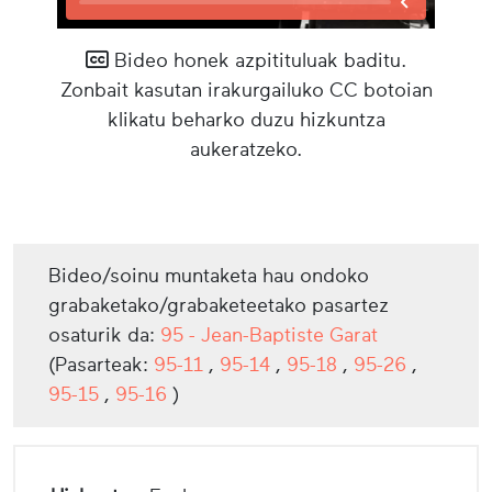
Bideo honek azpitituluak baditu.
Zonbait kasutan irakurgailuko CC botoian
klikatu beharko duzu hizkuntza
aukeratzeko.
Bideo/soinu muntaketa hau ondoko
grabaketako/grabaketeetako pasartez
osaturik da:
95 - Jean-Baptiste Garat
(Pasarteak:
95-11
,
95-14
,
95-18
,
95-26
,
95-15
,
95-16
)