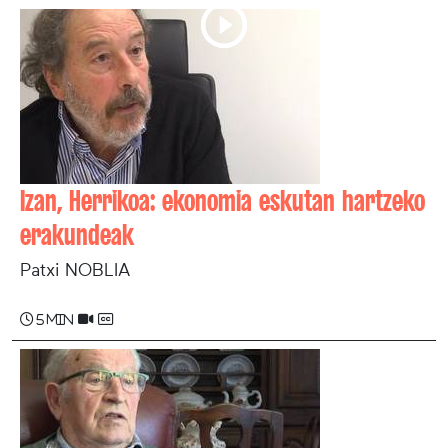
Izan, Herrikoa: ekonomia eskutan hartzeko
erakundeak
Patxi NOBLIA
5 min