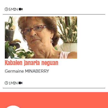
5 min
Kabalen janaria neguan
Germaine MINABERRY
1 min