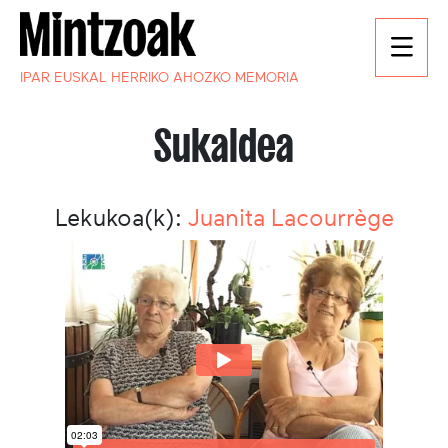
IPAR EUSKAL HERRIKO AHOZKO MEMORIA
Sukaldea
Lekukoa(k):
Juanita Lacourrège