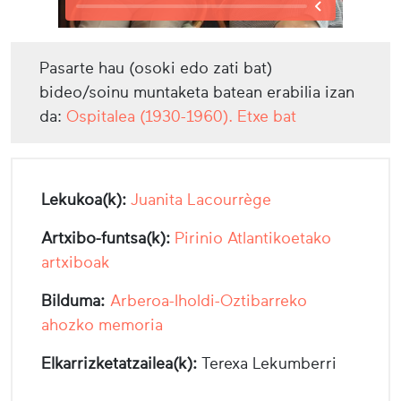
Pasarte hau (osoki edo zati bat)
bideo/soinu muntaketa batean erabilia izan
da:
Ospitalea (1930-1960). Etxe bat
Lekukoa(k):
Juanita Lacourrège
Artxibo-funtsa(k):
Pirinio Atlantikoetako
artxiboak
Bilduma:
Arberoa-Iholdi-Oztibarreko
ahozko memoria
Elkarrizketatzailea(k):
Terexa Lekumberri