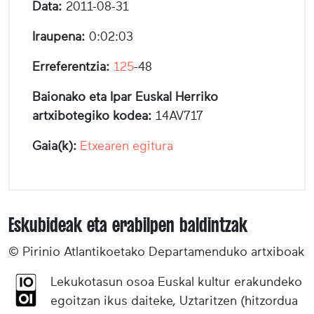
Data:
2011-08-31
Iraupena:
0:02:03
Erreferentzia:
125
-48
Baionako eta Ipar Euskal Herriko
artxibotegiko kodea:
14AV717
Gaia(k):
Etxearen egitura
Eskubideak eta erabilpen baldintzak
© Pirinio Atlantikoetako Departamenduko artxiboak
Lekukotasun osoa Euskal kultur erakundeko
egoitzan ikus daiteke, Uztaritzen (hitzordua