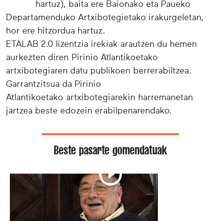
hartuz), baita ere Baionako eta Paueko
Departamenduko Artxibotegietako irakurgeletan,
hor ere hitzordua hartuz.
ETALAB 2.0 lizentzia irekiak arautzen du hemen
aurkezten diren Pirinio Atlantikoetako
artxibotegiaren datu publikoen berrerabiltzea.
Garrantzitsua da Pirinio
Atlantikoetako artxibotegiarekin harremanetan
jartzea beste edozein erabilpenarendako.
Beste pasarte gomendatuak