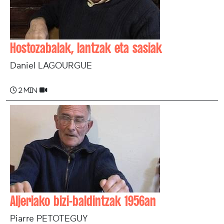
Hostozabalak, lantzak eta sasiak
Daniel LAGOURGUE
2 min
Aljeriako bizi-baldintzak 1956an
Piarre PETOTEGUY