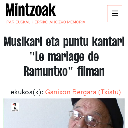
IPAR EUSKAL HERRIKO AHOZKO MEMORIA
Musikari eta puntu kantari
"Le mariage de
Ramuntxo" filman
Lekukoa(k):
Ganixon Bergara (Txistu)