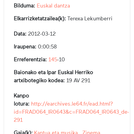
Bilduma:
Euskal dantza
Elkarrizketatzailea(k):
Terexa Lekumberri
Data:
2012-03-12
Iraupena:
0:00:58
Erreferentzia:
145
-10
Baionako eta Ipar Euskal Herriko
artxibotegiko kodea:
19 AV 291
Kanpo
lotura:
http://earchives.le64.fr/ead.html?
id=FRAD064_IR0643&c=FRAD064_IR0643_de-
291
Gaia(k):
Kantua eta musika
,
Zinema