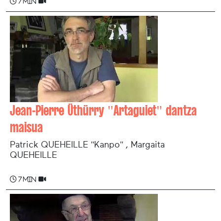
7 min
Jean-Pierre Üthürry "Artaguiet" dantza
maisua
Patrick QUEHEILLE "Kanpo" , Margaita
QUEHEILLE
7 min