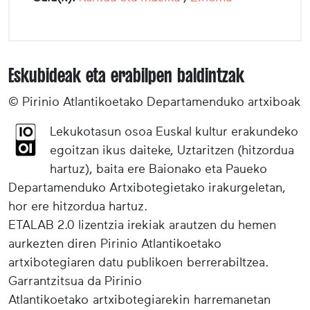
Eskubideak eta erabilpen baldintzak
© Pirinio Atlantikoetako Departamenduko artxiboak
Lekukotasun osoa Euskal kultur erakundeko
egoitzan ikus daiteke, Uztaritzen (hitzordua
hartuz), baita ere Baionako eta Paueko
Departamenduko Artxibotegietako irakurgeletan,
hor ere hitzordua hartuz.
ETALAB 2.0 lizentzia irekiak arautzen du hemen
aurkezten diren Pirinio Atlantikoetako
artxibotegiaren datu publikoen berrerabiltzea.
Garrantzitsua da Pirinio
Atlantikoetako artxibotegiarekin harremanetan