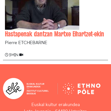
Hastapenak dantzan Martxe Eihartzet-ekin
Pierre ETCHEBARNE
3 min
Euskal kultur erakundea