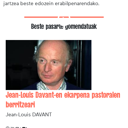
jartzea beste edozein erabilpenarendako.
Beste pasarte gomendatuak
Jean-Louis Davant-en ekarpena pastoralen
berritzeari
Jean-Louis DAVANT