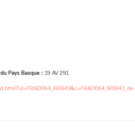
 du Pays Basque :
19 AV 291
r/ead.html?id=FRAD064_IR0643&c=FRAD064_IR0643_de