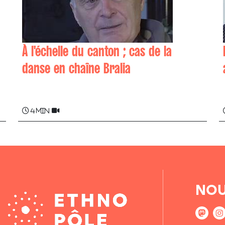
À l'échelle du canton ; cas de la
danse en chaîne Bralia
Arnaud BORDAÇARRE "Allandu"
4 min
NOU