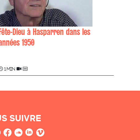
Fête-Dieu à Hasparren dans les
années 1950
Frantxoa GARAT , Xan IPHARAGUERRE
1 min
S SUIVRE