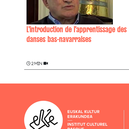
L'introduction de l'apprentissage des
danses bas-navarraises
Michel GERMAIN , Yvette GERMAIN
2 min