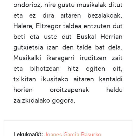
ondorioz, nire gustu musikalak ditut
eta ez dira aitaren bezalakoak.
Halere, Eltzegor taldea entzuten dut
beti eta uste dut Euskal Herrian
gutxietsia izan den talde bat dela.
Musikalki ikaragarri iruditzen zait
eta bihotzean hitz egiten dit,
txikitan ikusitako aitaren kantaldi
horien oroitzapenak heldu
zaizkidalako gogora.
Lekukoa(k):
Joanes Garcia-Basurko