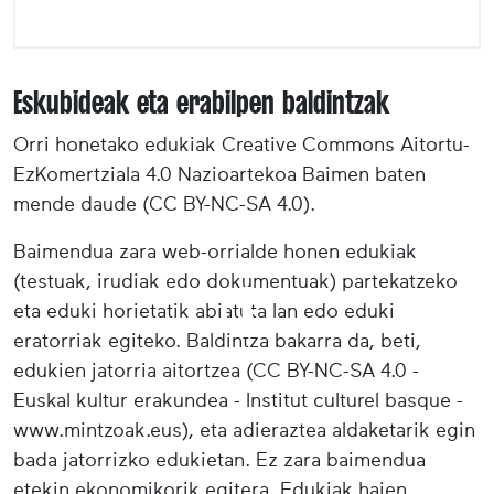
Eskubideak eta erabilpen baldintzak
Orri honetako edukiak Creative Commons Aitortu-
EzKomertziala 4.0 Nazioartekoa Baimen baten
mende daude (CC BY-NC-SA 4.0).
Baimendua zara web-orrialde honen edukiak
(testuak, irudiak edo dokumentuak) partekatzeko
eta eduki horietatik abiatuta lan edo eduki
eratorriak egiteko. Baldintza bakarra da, beti,
edukien jatorria aitortzea (CC BY-NC-SA 4.0 -
Euskal kultur erakundea - Institut culturel basque -
www.mintzoak.eus), eta adieraztea aldaketarik egin
bada jatorrizko edukietan. Ez zara baimendua
etekin ekonomikorik egitera. Edukiak haien