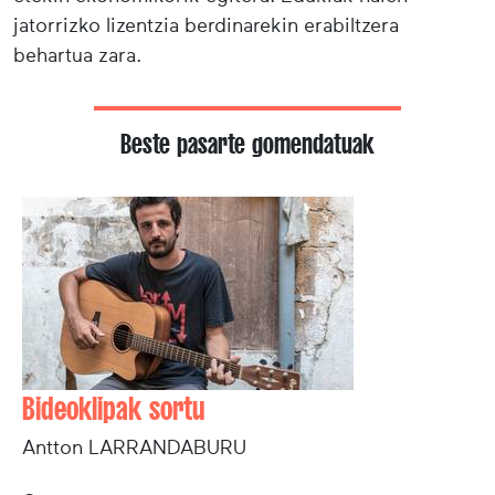
jatorrizko lizentzia berdinarekin erabiltzera
behartua zara.
Beste pasarte gomendatuak
Bideoklipak sortu
Antton LARRANDABURU