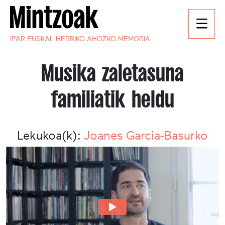
IPAR EUSKAL HERRIKO AHOZKO MEMORIA
Musika zaletasuna
familiatik heldu
Lekukoa(k):
Joanes Garcia-Basurko