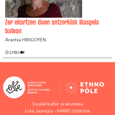
Zer ekartzen duen antzerkiak ikasgela
batean
Arantxa HIRIGOYEN
2 min
Euskal kultur erakundea
Lota Jauregia - 64480 Uztaritze