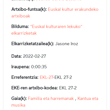
Artxibo-funtsa(k):
Euskal kultur erakundeko
artxiboak
Bilduma:
"Euskal kulturaren lekuko"
elkarrizketak
Elkarrizketatzailea(k):
Jasone Iroz
Data:
2022-02-27
Iraupena:
0:00:35
Erreferentzia:
EKL-27
-EKL 27-2
EKE-ren artxibo-kodea:
EKL 27-2
Gaia(k):
Familia eta harremanak
,
Kantua eta
musika