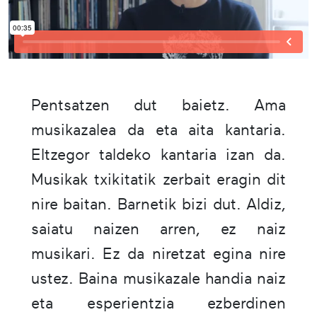
Pentsatzen dut baietz. Ama
musikazalea da eta aita kantaria.
Eltzegor taldeko kantaria izan da.
Musikak txikitatik zerbait eragin dit
nire baitan. Barnetik bizi dut. Aldiz,
saiatu naizen arren, ez naiz
musikari. Ez da niretzat egina nire
ustez. Baina musikazale handia naiz
eta esperientzia ezberdinen