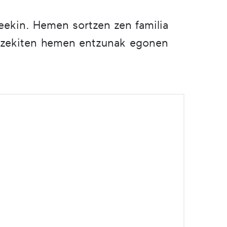
deekin. Hemen sortzen zen familia
. Bazekiten hemen entzunak egonen