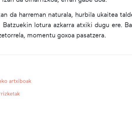
n da harreman naturala, hurbila ukaitea tal
k. Batzuekin lotura azkarra atxiki dugu ere
 zetorrela, momentu goxoa pasatzera.
eko artxiboak
rrizketak