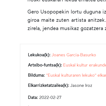
Gero Usopopekin lortu duguna iza
giroa maite zuten artista anitze
zirela, jendea musikaz gozatzera
Lekukoa(k):
Joanes Garcia-Basurko
Artxibo-funtsa(k):
Euskal kultur erakund
Bilduma:
"Euskal kulturaren lekuko" elka
Elkarrizketatzailea(k):
Jasone Iroz
Data:
2022-02-27