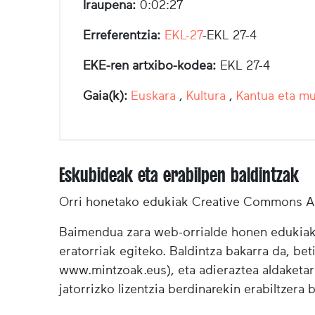
Iraupena:
0:02:27
Erreferentzia:
EKL-27
-EKL 27-4
EKE-ren artxibo-kodea:
EKL 27-4
Gaia(k):
Euskara
,
Kultura
,
Kantua eta mu
Eskubideak eta erabilpen baldintzak
Orri honetako edukiak Creative Commons Ai
Baimendua zara web-orrialde honen edukiak (
eratorriak egiteko. Baldintza bakarra da, bet
www.mintzoak.eus), eta adieraztea aldaketar
jatorrizko lizentzia berdinarekin erabiltzera 