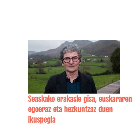
Seaskako erakasle gisa, euskararen
egoeraz eta hezkuntzaz duen
ikuspegia
Kattalin SALLABERRY