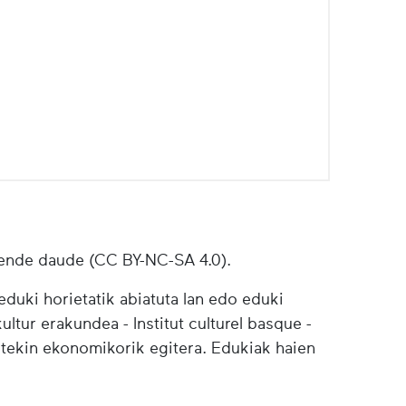
ende daude (CC BY-NC-SA 4.0).
duki horietatik abiatuta lan edo eduki
ultur erakundea - Institut culturel basque -
etekin ekonomikorik egitera. Edukiak haien