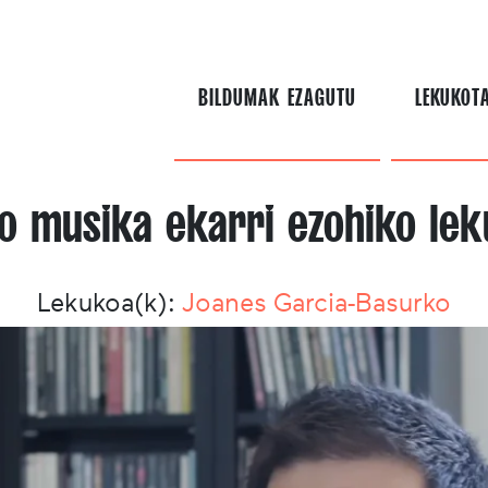
BILDUMAK EZAGUTU
LEKUKOT
ko musika ekarri ezohiko lek
Lekukoa(k):
Joanes Garcia-Basurko