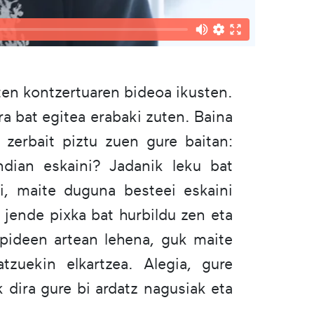
aten kontzertuaren bideoa ikusten.
ra bat egitea erabaki zuten. Baina
 zerbait piztu zuen gure baitan:
endian eskaini? Jadanik leku bat
i, maite duguna besteei eskaini
 jende pixka bat hurbildu zen eta
zpideen artean lehena, guk maite
tzuekin elkartzea. Alegia, gure
 dira gure bi ardatz nagusiak eta