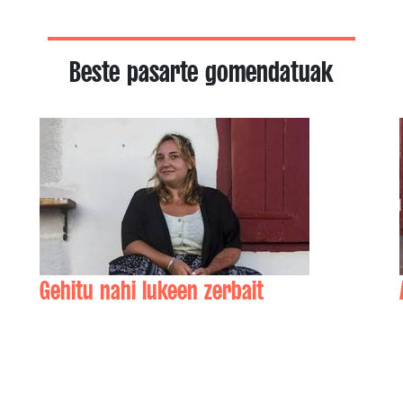
Beste pasarte gomendatuak
Gehitu nahi lukeen zerbait
Elena CLERC-CHARRIEZ