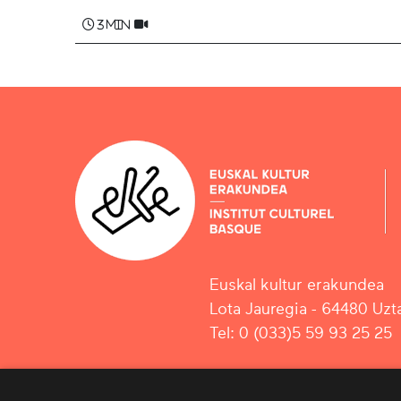
3 min
Euskal kultur erakundea
Lota Jauregia - 64480 Uzta
Tel: 0 (033)5 59 93 25 25