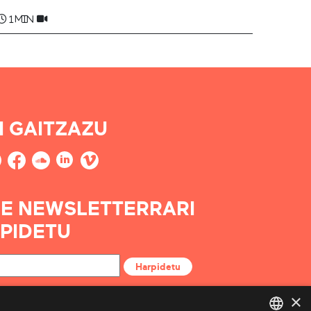
1 min
I GAITZAZU
E NEWSLETTERRARI
PIDETU
Harpidetu
×