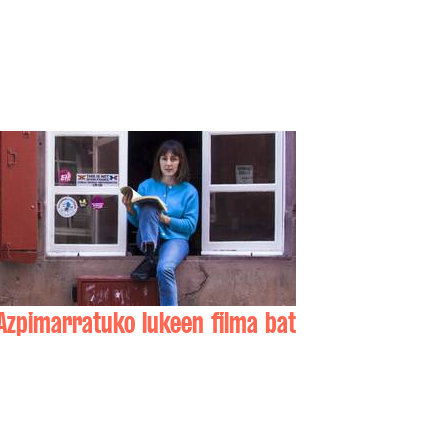
Azpimarratuko lukeen filma bat
Maia IRIBARNE-OLHAGARAI