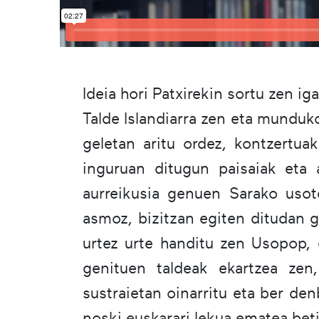
Ideia hori Patxirekin sortu zen i
Talde Islandiarra zen eta munduko
geletan aritu ordez, kontzertua
inguruan ditugun paisaiak eta a
aurreikusia genuen Sarako usot
asmoz, bizitzan egiten ditudan g
urtez urte handitu zen Usopop, 
genituen taldeak ekartzea zen,
sustraietan oinarritu eta ber de
noski euskarari lekua ematea beti