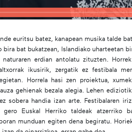
gande euritsu batez, kanapean musika talde b
 bira bat bukatzean, Islandiako uharteetan bi
k naturaren erdian antolatu zituzten. Horrek
ltxorrak ikusirik, zergatik ez festibala m
egietan. Horrela hasi zen proiektua, xumek
auza gehienak bezala alegia. Lehen ediziotik
ez sobera handia izan arte. Festibalaren iri
 gero Euskal Herriko taldeak atzerriko ba
nboran munduan egiten dena begiratu. Horiek
 izan da oinarrizkoa, erran gabe doa.