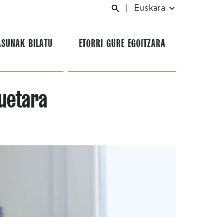
|
Euskara
ASUNAK BILATU
ETORRI GURE EGOITZARA
uetara