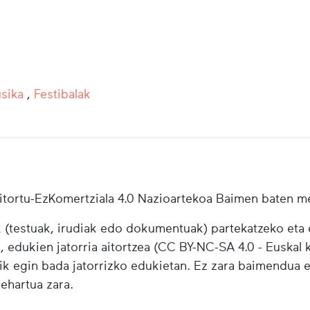
sika
,
Festibalak
tortu-EzKomertziala 4.0 Nazioartekoa Baimen baten m
testuak, irudiak edo dokumentuak) partekatzeko eta e
i, edukien jatorria aitortzea (CC BY-NC-SA 4.0 - Euskal k
ik egin bada jatorrizko edukietan. Ez zara baimendua 
behartua zara.