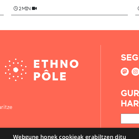
2 min
SEG
GUR
HAR
ritze
Webgune honek cookieak erabiltzen ditu