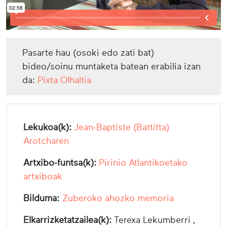
Pasarte hau (osoki edo zati bat)
bideo/soinu muntaketa batean erabilia izan
da:
Pixta Olhaltia
Lekukoa(k):
Jean-Baptiste (Battitta)
Arotcharen
Artxibo-funtsa(k):
Pirinio Atlantikoetako
artxiboak
Bilduma:
Zuberoko ahozko memoria
Elkarrizketatzailea(k):
Terexa Lekumberri ,