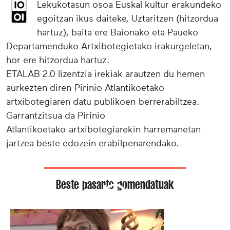
Lekukotasun osoa Euskal kultur erakundeko
egoitzan ikus daiteke, Uztaritzen (hitzordua
hartuz), baita ere Baionako eta Paueko
Departamenduko Artxibotegietako irakurgeletan,
hor ere hitzordua hartuz.
ETALAB 2.0 lizentzia irekiak arautzen du hemen
aurkezten diren Pirinio Atlantikoetako
artxibotegiaren datu publikoen berrerabiltzea.
Garrantzitsua da Pirinio
Atlantikoetako artxibotegiarekin harremanetan
jartzea beste edozein erabilpenarendako.
Beste pasarte gomendatuak