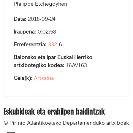
Philippe Etchegoyhen
Data:
2018-09-24
Iraupena:
0:02:58
Erreferentzia:
332
-6
Baionako eta Ipar Euskal Herriko
artxibotegiko kodea:
16AV163
Gaia(k):
Artzaina
Eskubideak eta erabilpen baldintzak
© Pirinio Atlantikoetako Departamenduko artxiboak