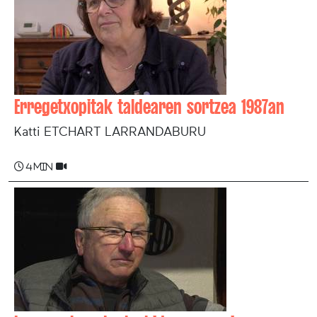
Erregetxopitak taldearen sortzea 1987an
Katti ETCHART LARRANDABURU
4 min