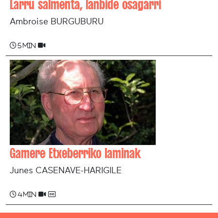
Larru salmenta, lanbide osagarri
Ambroise BURGUBURU
5 min
Gamere Etxeberriko laminak
Junes CASENAVE-HARIGILE
4 min