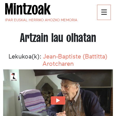
IPAR EUSKAL HERRIKO AHOZKO MEMORIA
Artzain lau olhatan
Lekukoa(k):
Jean-Baptiste (Battitta)
Arotcharen