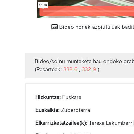
Bideo honek azpitituluak badit
Bideo/soinu muntaketa hau ondoko grab
(Pasarteak:
332-6
,
332-9
)
Hizkuntza:
Euskara
Euskalkia:
Zuberotarra
Elkarrizketatzailea(k):
Terexa Lekumberri