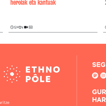
heroiak eta kantuak
Jean-Louis DAVANT
5 min
SEG
GUR
HAR
ritze