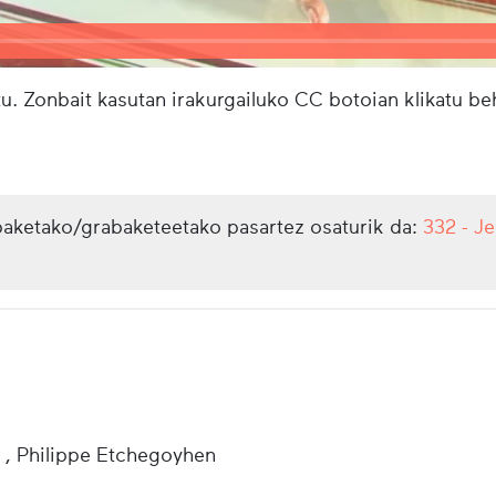
u. Zonbait kasutan irakurgailuko CC botoian klikatu b
aketako/grabaketeetako pasartez osaturik da:
332 - Je
 , Philippe Etchegoyhen