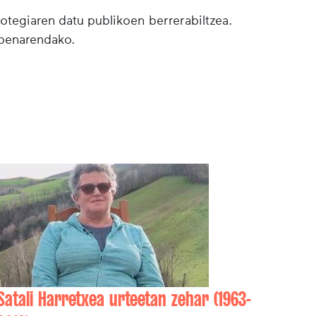
botegiaren datu publikoen berrerabiltzea.
lpenarendako.
Satali Harretxea urteetan zehar (1963-