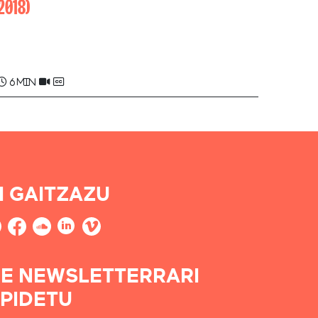
2018)
Maite BISCAICHIPY , Jean-Baptiste
BISCAICHIPY
6 min
I GAITZAZU
E NEWSLETTERRARI
PIDETU