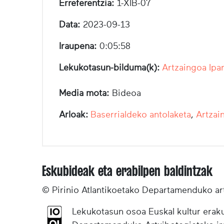
Erreferentzia:
1-XIB-07
Data:
2023-09-13
Iraupena:
0:05:58
Lekukotasun-bilduma(k):
Artzaingoa Ipa
Media mota:
Bideoa
Arloak:
Baserrialdeko antolaketa
,
Artzai
Eskubideak eta erabilpen baldintzak
© Pirinio Atlantikoetako Departamenduko ar
Lekukotasun osoa Euskal kultur eraku