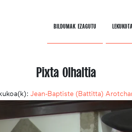
BILDUMAK EZAGUTU
LEKUKOT
Pixta Olhaltia
kukoa(k):
Jean-Baptiste (Battitta) Arotcha