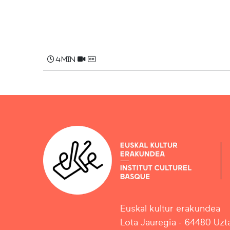
Maddi HARLOUCHET
4 min
Euskal kultur erakundea
Lota Jauregia - 64480 Uzta