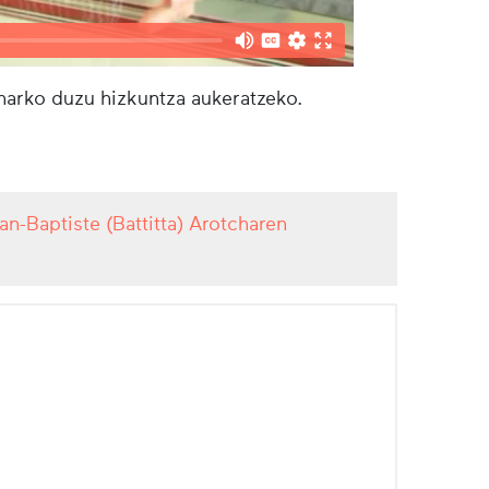
eharko duzu hizkuntza aukeratzeko.
an-Baptiste (Battitta) Arotcharen