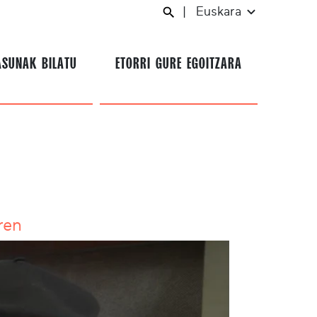
|
Euskara
ASUNAK BILATU
ETORRI GURE EGOITZARA
ren