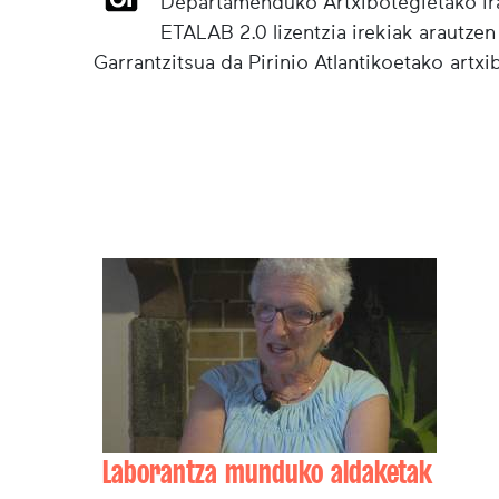
Departamenduko Artxibotegietako irak
ETALAB 2.0 lizentzia irekiak arautzen
Garrantzitsua da Pirinio Atlantikoetako artx
Laborantza munduko aldaketak