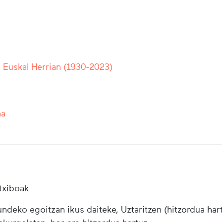
r Euskal Herrian (1930-2023)
na
txiboak
ndeko egoitzan ikus daiteke, Uztaritzen (hitzordua har