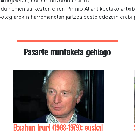
urgeletan, hor ere hitzordua hartuz.
 du hemen aurkezten diren Pirinio Atlantikoetako artxi
ibotegiarekin harremanetan jartzea beste edozein erabi
Pasarte muntaketa gehiago
Etxahun Iruri (1908-1979): euskal