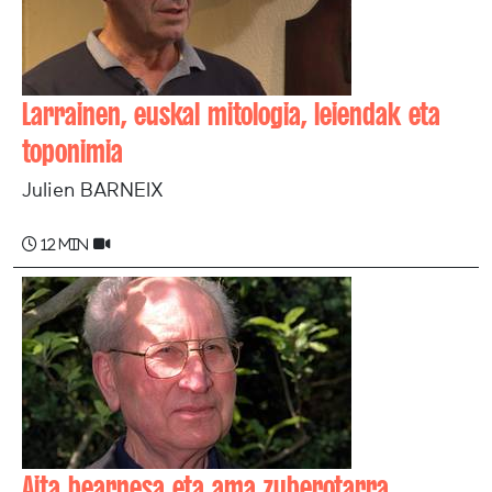
Larrainen, euskal mitologia, leiendak eta
toponimia
Julien BARNEIX
12 min
Aita bearnesa eta ama zuberotarra