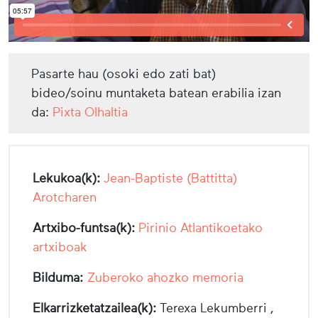
Pasarte hau (osoki edo zati bat)
bideo/soinu muntaketa batean erabilia izan
da:
Pixta Olhaltia
Lekukoa(k):
Jean-Baptiste (Battitta)
Arotcharen
Artxibo-funtsa(k):
Pirinio Atlantikoetako
artxiboak
Bilduma:
Zuberoko ahozko memoria
Elkarrizketatzailea(k):
Terexa Lekumberri ,