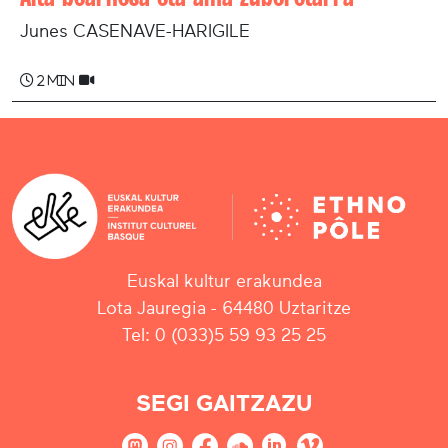
Junes CASENAVE-HARIGILE
2 min
Euskal kultur erakundea
Lota Jauregia - 64480 Uztaritze
Tel: 0 (033)5 59 93 25 25
SEGI GAITZAZU