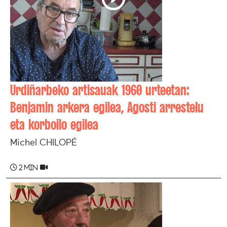
Urdiñarbeko artisauak 1960 urteetan:
Benjamin arkera egilea, Agosti arrestelu
eta korboilo egilea
Michel CHILOPÉ
2 min