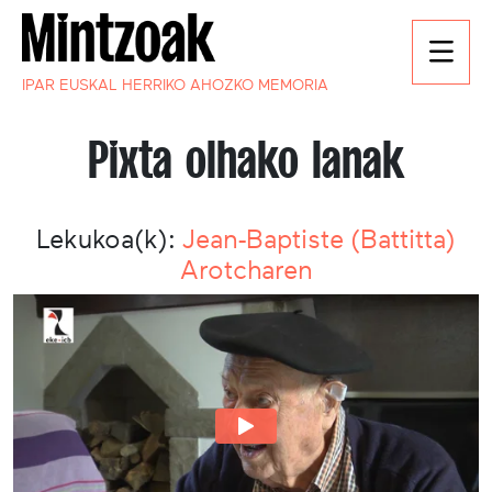
IPAR EUSKAL HERRIKO AHOZKO MEMORIA
Pixta olhako lanak
Lekukoa(k):
Jean-Baptiste (Battitta)
Arotcharen