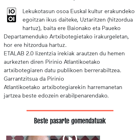
Lekukotasun osoa Euskal kultur erakundeko
egoitzan ikus daiteke, Uztaritzen (hitzordua
hartuz), baita ere Baionako eta Paueko
Departamenduko Artxibotegietako irakurgeletan,
hor ere hitzordua hartuz.
ETALAB 2.0 lizentzia irekiak arautzen du hemen
aurkezten diren Pirinio Atlantikoetako
artxibotegiaren datu publikoen berrerabiltzea.
Garrantzitsua da Pirinio
Atlantikoetako artxibotegiarekin harremanetan
jartzea beste edozein erabilpenarendako.
Beste pasarte gomendatuak