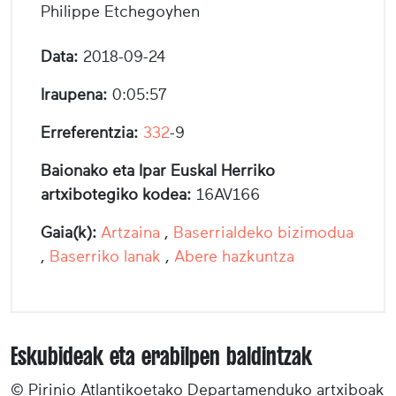
Philippe Etchegoyhen
Data:
2018-09-24
Iraupena:
0:05:57
Erreferentzia:
332
-9
Baionako eta Ipar Euskal Herriko
artxibotegiko kodea:
16AV166
Gaia(k):
Artzaina
,
Baserrialdeko bizimodua
,
Baserriko lanak
,
Abere hazkuntza
Eskubideak eta erabilpen baldintzak
© Pirinio Atlantikoetako Departamenduko artxiboak