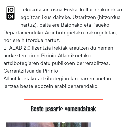
Lekukotasun osoa Euskal kultur erakundeko
egoitzan ikus daiteke, Uztaritzen (hitzordua
hartuz), baita ere Baionako eta Paueko
Departamenduko Artxibotegietako irakurgeletan,
hor ere hitzordua hartuz.
ETALAB 2.0 lizentzia irekiak arautzen du hemen
aurkezten diren Pirinio Atlantikoetako
artxibotegiaren datu publikoen berrerabiltzea.
Garrantzitsua da Pirinio
Atlantikoetako artxibotegiarekin harremanetan
jartzea beste edozein erabilpenarendako.
Beste pasarte gomendatuak