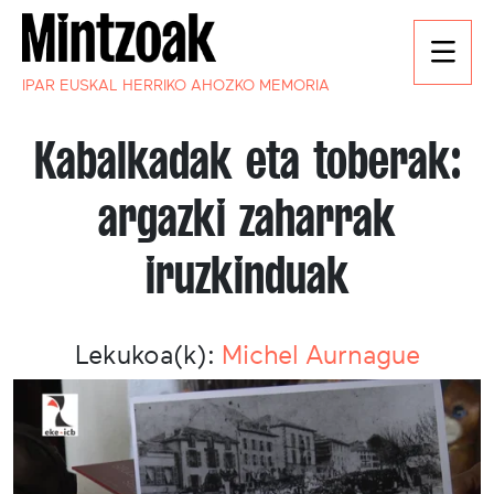
IPAR EUSKAL HERRIKO AHOZKO MEMORIA
Kabalkadak eta toberak:
argazki zaharrak
iruzkinduak
Lekukoa(k):
Michel Aurnague