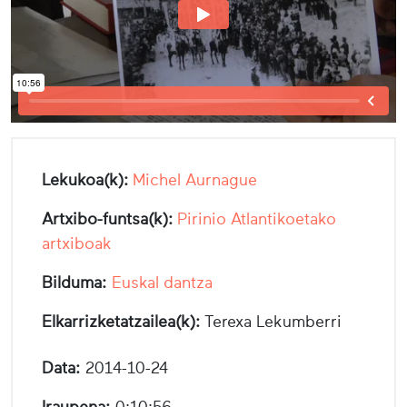
Lekukoa(k):
Michel Aurnague
Artxibo-funtsa(k):
Pirinio Atlantikoetako
artxiboak
Bilduma:
Euskal dantza
Elkarrizketatzailea(k):
Terexa Lekumberri
Data:
2014-10-24
Iraupena:
0:10:56