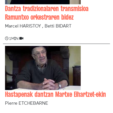
Dantza tradizionalaren transmisioa
Ramuntxo orkestraren bidez
Marcel HARISTOY , Betti BIDART
1 min
Hastapenak dantzan Martxe Eihartzet-ekin
Pierre ETCHEBARNE