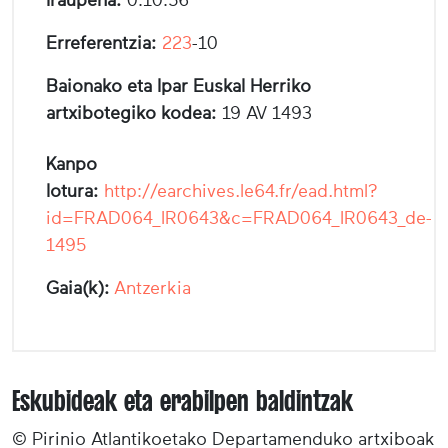
Erreferentzia:
223
-10
Baionako eta Ipar Euskal Herriko
artxibotegiko kodea:
19 AV 1493
Kanpo
lotura:
http://earchives.le64.fr/ead.html?
id=FRAD064_IR0643&c=FRAD064_IR0643_de-
1495
Gaia(k):
Antzerkia
Eskubideak eta erabilpen baldintzak
© Pirinio Atlantikoetako Departamenduko artxiboak