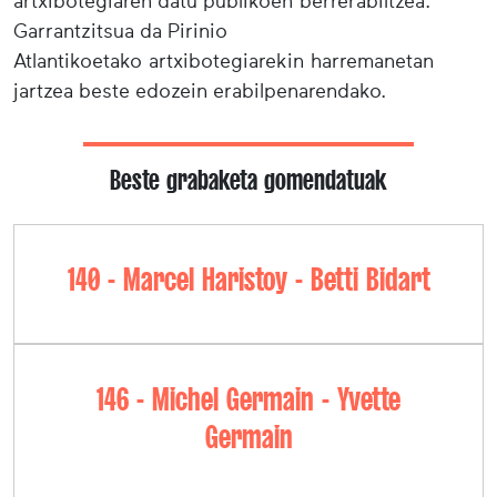
artxibotegiaren datu publikoen berrerabiltzea.
Garrantzitsua da Pirinio
Atlantikoetako artxibotegiarekin harremanetan
jartzea beste edozein erabilpenarendako.
Beste grabaketa gomendatuak
140 - Marcel Haristoy - Betti Bidart
146 - Michel Germain - Yvette
Germain