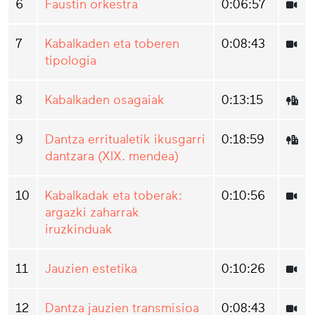
6
Faustin orkestra
0:06:57
7
Kabalkaden eta toberen
0:08:43
tipologia
8
Kabalkaden osagaiak
0:13:15
9
Dantza erritualetik ikusgarri
0:18:59
dantzara (XIX. mendea)
10
Kabalkadak eta toberak:
0:10:56
argazki zaharrak
iruzkinduak
11
Jauzien estetika
0:10:26
12
Dantza jauzien transmisioa
0:08:43