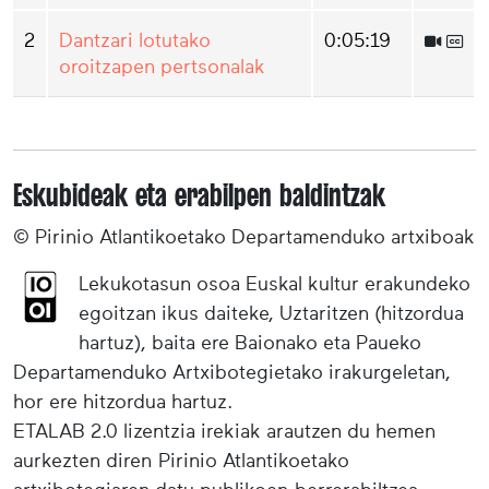
2
Dantzari lotutako
0:05:19
oroitzapen pertsonalak
Eskubideak eta erabilpen baldintzak
© Pirinio Atlantikoetako Departamenduko artxiboak
Lekukotasun osoa Euskal kultur erakundeko
egoitzan ikus daiteke, Uztaritzen (hitzordua
hartuz), baita ere Baionako eta Paueko
Departamenduko Artxibotegietako irakurgeletan,
hor ere hitzordua hartuz.
ETALAB 2.0 lizentzia irekiak arautzen du hemen
aurkezten diren Pirinio Atlantikoetako