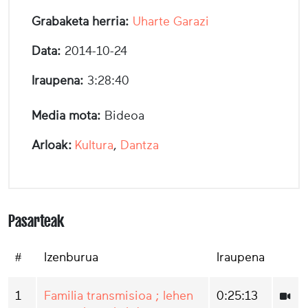
Grabaketa herria:
Uharte Garazi
Data:
2014-10-24
Iraupena:
3:28:40
Media mota:
Bideoa
Arloak:
Kultura
,
Dantza
Pasarteak
#
Izenburua
Iraupena
1
Familia transmisioa ; lehen
0:25:13