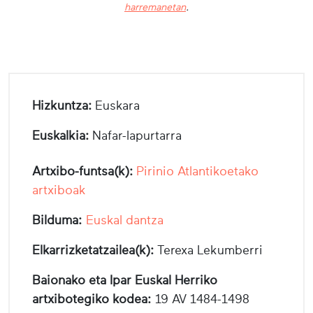
harremanetan
.
Hizkuntza:
Euskara
Euskalkia:
Nafar-lapurtarra
Artxibo-funtsa(k):
Pirinio Atlantikoetako
artxiboak
Bilduma:
Euskal dantza
Elkarrizketatzailea(k):
Terexa Lekumberri
Baionako eta Ipar Euskal Herriko
artxibotegiko kodea:
19 AV 1484-1498