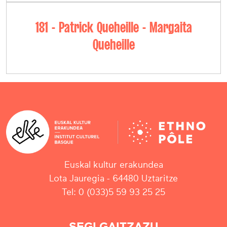
181 - Patrick Queheille - Margaita
Queheille
Euskal kultur erakundea
Lota Jauregia - 64480 Uztaritze
Tel: 0 (033)5 59 93 25 25
SEGI GAITZAZU