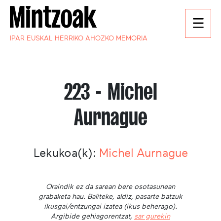
IPAR EUSKAL HERRIKO AHOZKO MEMORIA
223 - Michel
Aurnague
Lekukoa(k):
Michel Aurnague
Oraindik ez da sarean bere osotasunean
grabaketa hau. Baliteke, aldiz, pasarte batzuk
ikusgai/entzungai izatea (ikus beherago).
Argibide gehiagorentzat,
sar gurekin