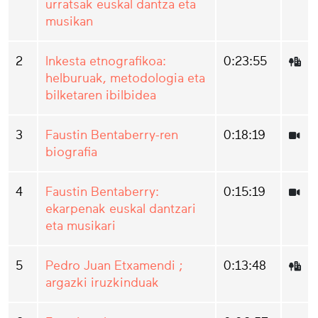
urratsak euskal dantza eta
musikan
2
Inkesta etnografikoa:
0:23:55
helburuak, metodologia eta
bilketaren ibilbidea
3
Faustin Bentaberry-ren
0:18:19
biografia
4
Faustin Bentaberry:
0:15:19
ekarpenak euskal dantzari
eta musikari
5
Pedro Juan Etxamendi ;
0:13:48
argazki iruzkinduak