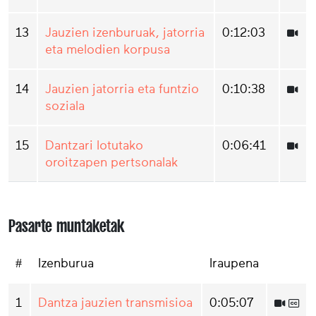
13
Jauzien izenburuak, jatorria
0:12:03
eta melodien korpusa
14
Jauzien jatorria eta funtzio
0:10:38
soziala
15
Dantzari lotutako
0:06:41
oroitzapen pertsonalak
Pasarte muntaketak
#
Izenburua
Iraupena
1
Dantza jauzien transmisioa
0:05:07