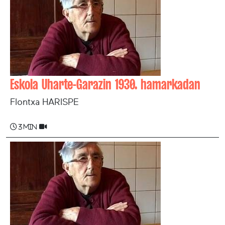
Eskola Uharte-Garazin 1930. hamarkadan
Flontxa HARISPE
3 min