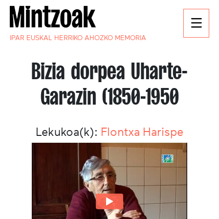
IPAR EUSKAL HERRIKO AHOZKO MEMORIA
Bizia dorpea Uharte-
Garazin (1850-1950
Lekukoa(k):
Flontxa Harispe