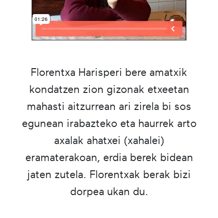
Florentxa Harisperi bere amatxik
kondatzen zion gizonak etxeetan
mahasti aitzurrean ari zirela bi sos
egunean irabazteko eta haurrek arto
axalak ahatxei (xahalei)
eramaterakoan, erdia berek bidean
jaten zutela. Florentxak berak bizi
dorpea ukan du.