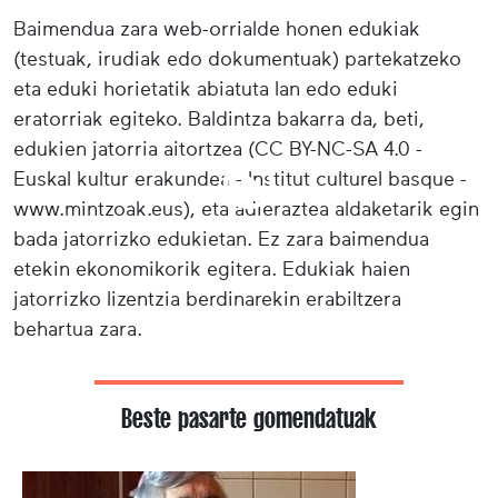
Baimendua zara web-orrialde honen edukiak
(testuak, irudiak edo dokumentuak) partekatzeko
eta eduki horietatik abiatuta lan edo eduki
eratorriak egiteko. Baldintza bakarra da, beti,
edukien jatorria aitortzea (CC BY-NC-SA 4.0 -
Euskal kultur erakundea - Institut culturel basque -
www.mintzoak.eus), eta adieraztea aldaketarik egin
bada jatorrizko edukietan. Ez zara baimendua
etekin ekonomikorik egitera. Edukiak haien
jatorrizko lizentzia berdinarekin erabiltzera
behartua zara.
Beste pasarte gomendatuak