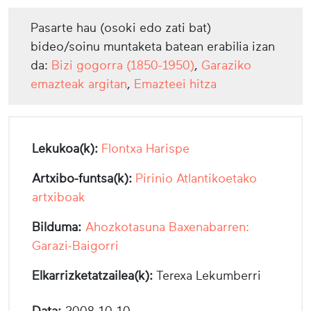
Pasarte hau (osoki edo zati bat)
bideo/soinu muntaketa batean erabilia izan
da:
Bizi gogorra (1850-1950)
,
Garaziko
emazteak argitan
,
Emazteei hitza
Lekukoa(k):
Flontxa Harispe
Artxibo-funtsa(k):
Pirinio Atlantikoetako
artxiboak
Bilduma:
Ahozkotasuna Baxenabarren:
Garazi-Baigorri
Elkarrizketatzailea(k):
Terexa Lekumberri
Data:
2008-10-10