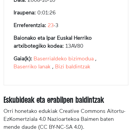
Iraupena:
0:01:26
Erreferentzia:
23
-3
Baionako eta Ipar Euskal Herriko
artxibotegiko kodea:
13AV80
Gaia(k):
Baserrialdeko bizimodua
,
Baserriko lanak
,
Bizi baldintzak
Eskubideak eta erabilpen baldintzak
Orri honetako edukiak Creative Commons Aitortu-
EzKomertziala 4.0 Nazioartekoa Baimen baten
mende daude (CC BY-NC-SA 4.0).