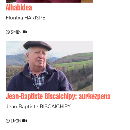
Alhabidea
Flontxa HARISPE
3 min
Jean-Baptiste Biscaichipy: aurkezpena
Jean-Baptiste BISCAICHIPY
1 min