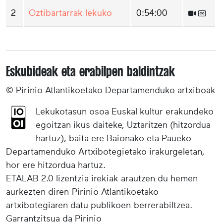
2
Oztibartarrak lekuko
0:54:00
Eskubideak eta erabilpen baldintzak
© Pirinio Atlantikoetako Departamenduko artxiboak
Lekukotasun osoa Euskal kultur erakundeko
egoitzan ikus daiteke, Uztaritzen (hitzordua
hartuz), baita ere Baionako eta Paueko
Departamenduko Artxibotegietako irakurgeletan,
hor ere hitzordua hartuz.
ETALAB 2.0 lizentzia irekiak arautzen du hemen
aurkezten diren Pirinio Atlantikoetako
artxibotegiaren datu publikoen berrerabiltzea.
Garrantzitsua da Pirinio