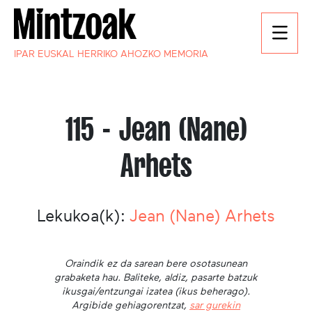
IPAR EUSKAL HERRIKO AHOZKO MEMORIA
115 - Jean (Nane)
Arhets
Lekukoa(k):
Jean (Nane) Arhets
Oraindik ez da sarean bere osotasunean
grabaketa hau. Baliteke, aldiz, pasarte batzuk
ikusgai/entzungai izatea (ikus beherago).
Argibide gehiagorentzat,
sar gurekin