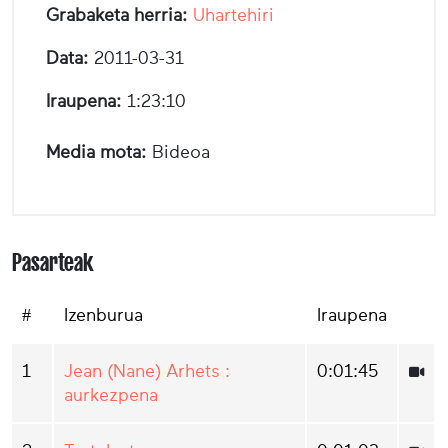
Grabaketa herria:
Uhartehiri
Data:
2011-03-31
Iraupena:
1:23:10
Media mota:
Bideoa
Pasarteak
#
Izenburua
Iraupena
1
Jean (Nane) Arhets :
0:01:45
aurkezpena