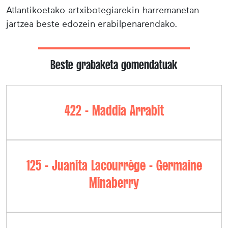
Atlantikoetako artxibotegiarekin harremanetan
jartzea beste edozein erabilpenarendako.
Beste grabaketa gomendatuak
422 - Maddia Arrabit
125 - Juanita Lacourrège - Germaine
Minaberry