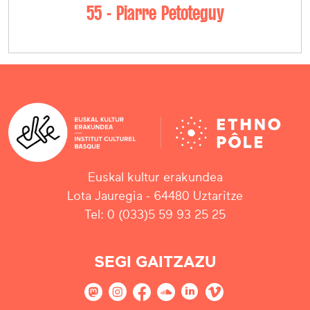
55 - Piarre Petoteguy
Euskal kultur erakundea
Lota Jauregia - 64480 Uztaritze
Tel: 0 (033)5 59 93 25 25
SEGI GAITZAZU