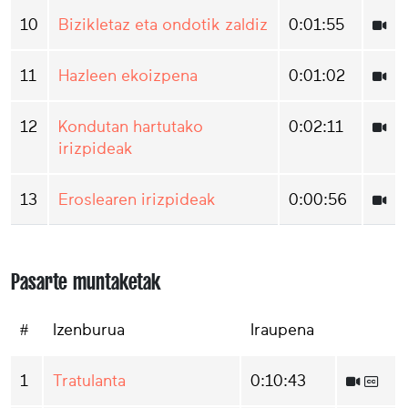
10
Bizikletaz eta ondotik zaldiz
0:01:55
11
Hazleen ekoizpena
0:01:02
12
Kondutan hartutako
0:02:11
irizpideak
13
Eroslearen irizpideak
0:00:56
Pasarte muntaketak
#
Izenburua
Iraupena
1
Tratulanta
0:10:43