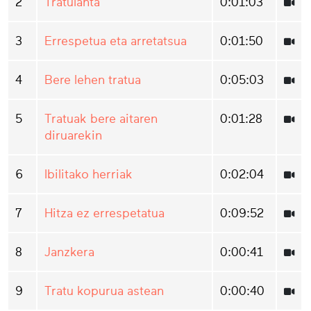
2
Tratulanta
0:01:03
3
Errespetua eta arretatsua
0:01:50
4
Bere lehen tratua
0:05:03
5
Tratuak bere aitaren
0:01:28
diruarekin
6
Ibilitako herriak
0:02:04
7
Hitza ez errespetatua
0:09:52
8
Janzkera
0:00:41
9
Tratu kopurua astean
0:00:40