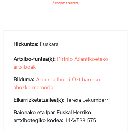
harremanetan
.
Hizkuntza:
Euskara
Artxibo-funtsa(k):
Pirinio Atlantikoetako
artxiboak
Bilduma:
Arberoa-Iholdi-Oztibarreko
ahozko memoria
Elkarrizketatzailea(k):
Terexa Lekumberri
Baionako eta Ipar Euskal Herriko
artxibotegiko kodea:
14AV538-575