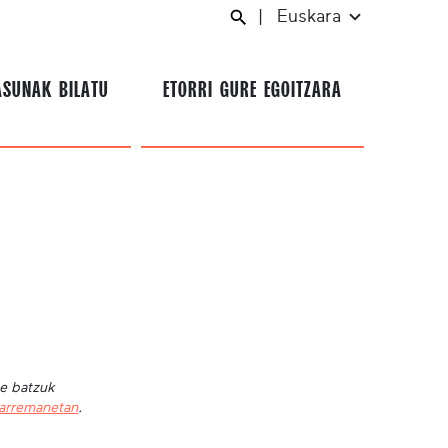
|
Euskara
ASUNAK BILATU
ETORRI GURE EGOITZARA
te batzuk
harremanetan
.