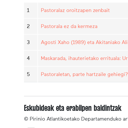
1
Pastoralaz oroitzapen zenbait
2
Pastorala ez da kermeza
3
Agosti Xaho (1989) eta Akitaniako Ali
4
Maskarada, ihauterietako errituala: Ur
5
Pastoraletan, parte hartzaile gehiegi?
Eskubideak eta erabilpen baldintzak
© Pirinio Atlantikoetako Departamenduko ar