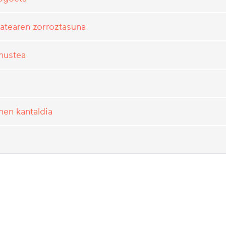
itatearen zorroztasuna
 hustea
hen kantaldia