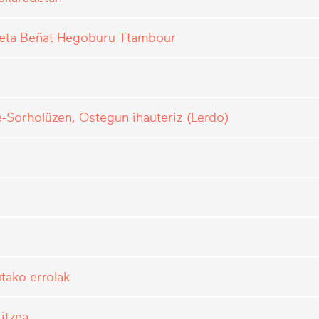
l, eta Beñat Hegoburu Ttambour
e-Sorholüzen, Ostegun ihauteriz (Lerdo)
tako errolak
itzea