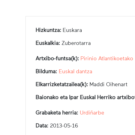
Hizkuntza:
Euskara
Euskalkia:
Zuberotarra
Artxibo-funtsa(k):
Pirinio Atlantikoetako
Bilduma:
Euskal dantza
Elkarrizketatzailea(k):
Maddi Oihenart
Baionako eta Ipar Euskal Herriko artxib
Grabaketa herria:
Urdiñarbe
Data:
2013-05-16