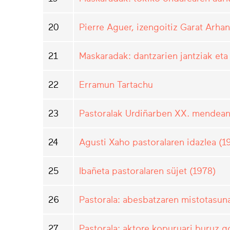
20
Pierre Aguer, izengoitiz Garat Arha
21
Maskaradak: dantzarien jantziak eta
22
Erramun Tartachu
23
Pastoralak Urdiñarben XX. mendea
24
Agusti Xaho pastoralaren idazlea (1
25
Ibañeta pastoralaren süjet (1978)
26
Pastorala: abesbatzaren mistotasun
27
Pastorala: aktore kopuruari buruz 