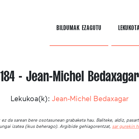
BILDUMAK EZAGUTU
LEKUKOT
184 - Jean-Michel Bedaxagar
Lekukoa(k):
Jean-Michel Bedaxagar
 ez da sarean bere osotasunean grabaketa hau. Baliteke, aldiz, pasar
ungai izatea (ikus beherago). Argibide gehiagorentzat,
sar gurekin 