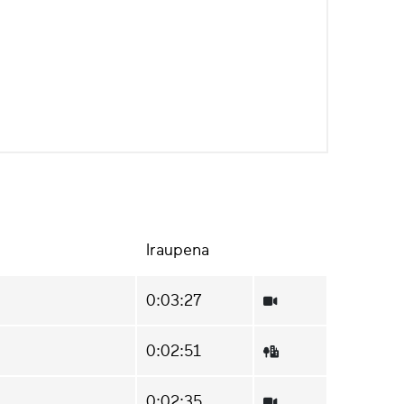
Iraupena
0:03:27
0:02:51
0:02:35