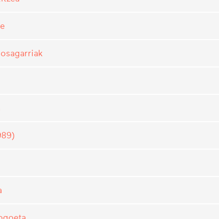
ne
 osagarriak
n
989)
a
gogoeta