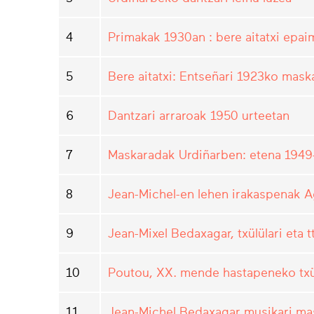
4
Primakak 1930an : bere aitatxi epai
5
Bere aitatxi: Entseñari 1923ko mask
6
Dantzari arraroak 1950 urteetan
7
Maskaradak Urdiñarben: etena 1949
8
Jean-Michel-en lehen irakaspenak A
9
Jean-Mixel Bedaxagar, txülülari eta t
10
Poutou, XX. mende hastapeneko txül
11
Jean-Michel Bedaxagar musikari ma