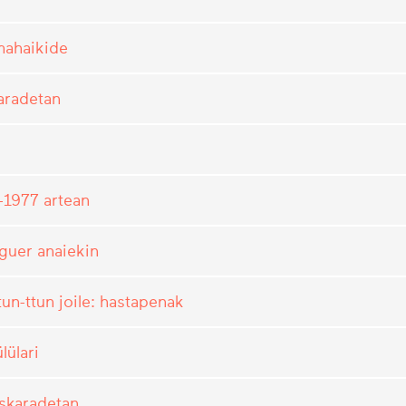
mahaikide
aradetan
-1977 artean
guer anaiekin
tun-ttun joile: hastapenak
ülari
skaradetan