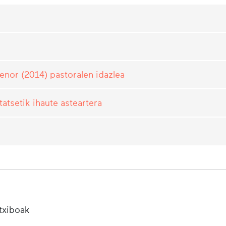
enor (2014) pastoralen idazlea
tatsetik ihaute asteartera
txiboak