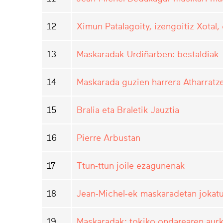
12
Ximun Patalagoity, izengoitiz Xota
13
Maskaradak Urdiñarben: bestaldiak
14
Maskarada guzien harrera Atharratz
15
Bralia eta Braletik Jauztia
16
Pierre Arbustan
17
Ttun-ttun joile ezagunenak
18
Jean-Michel-ek maskaradetan jokatu
19
Maskaradak: tokiko ondarearen aurk