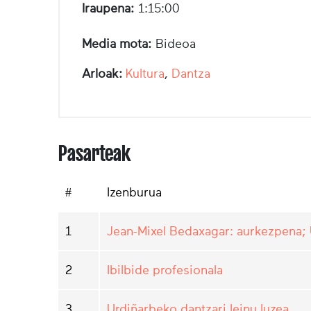
Iraupena:
1:15:00
Media mota:
Bideoa
Arloak:
Kultura
,
Dantza
Pasarteak
#
Izenburua
1
Jean-Mixel Bedaxagar: aurkezpena; 
2
Ibilbide profesionala
3
Urdiñarbeko dantzari leinu luzea