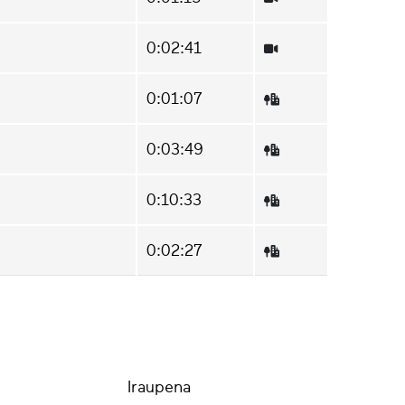
0:02:41
0:01:07
0:03:49
0:10:33
0:02:27
Iraupena