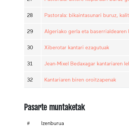
28
Pastorala: bikaintasunari buruz, kal
29
Algeriako gerla eta baserrialdearen
30
Xiberotar kantari ezagutuak
31
Jean-Mixel Bedaxagar kantariaren le
32
Kantariaren biren oroitzapenak
Pasarte muntaketak
#
Izenburua