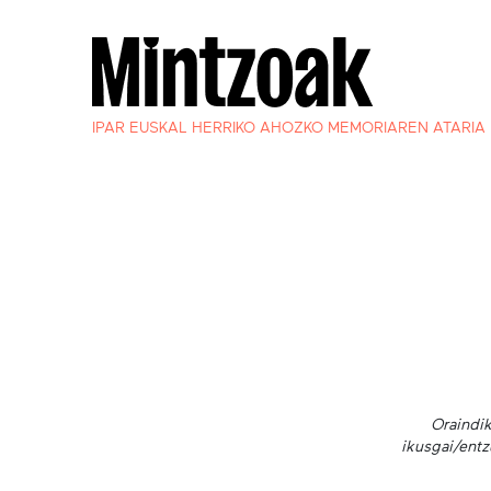
IPAR EUSKAL HERRIKO AHOZKO MEMORIAREN ATARIA
Oraindik
ikusgai/entz