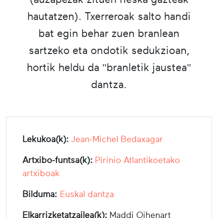
hautatzen). Txerreroak salto handi
bat egin behar zuen branlean
sartzeko eta ondotik sedukzioan,
hortik heldu da "branletik jaustea"
dantza.
Lekukoa(k):
Jean-Michel Bedaxagar
Artxibo-funtsa(k):
Pirinio Atlantikoetako
artxiboak
Bilduma:
Euskal dantza
Elkarrizketatzailea(k):
Maddi Oihenart