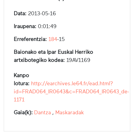
Data:
2013-05-16
Iraupena:
0:01:49
Erreferentzia:
184
-15
Baionako eta Ipar Euskal Herriko
artxibotegiko kodea:
19AV1169
Kanpo
lotura:
http://earchives.le64.fr/ead.html?
id=FRAD064_IR0643&c=FRAD064_IR0643_de-
1171
Gaia(k):
Dantza
,
Maskaradak