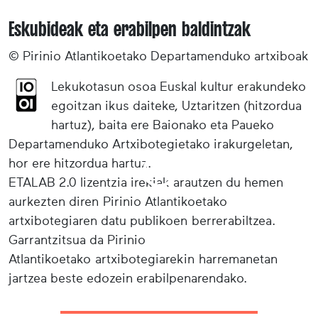
Eskubideak eta erabilpen baldintzak
© Pirinio Atlantikoetako Departamenduko artxiboak
Lekukotasun osoa Euskal kultur erakundeko
egoitzan ikus daiteke, Uztaritzen (hitzordua
hartuz), baita ere Baionako eta Paueko
Departamenduko Artxibotegietako irakurgeletan,
hor ere hitzordua hartuz.
ETALAB 2.0 lizentzia irekiak arautzen du hemen
aurkezten diren Pirinio Atlantikoetako
artxibotegiaren datu publikoen berrerabiltzea.
Garrantzitsua da Pirinio
Atlantikoetako artxibotegiarekin harremanetan
jartzea beste edozein erabilpenarendako.