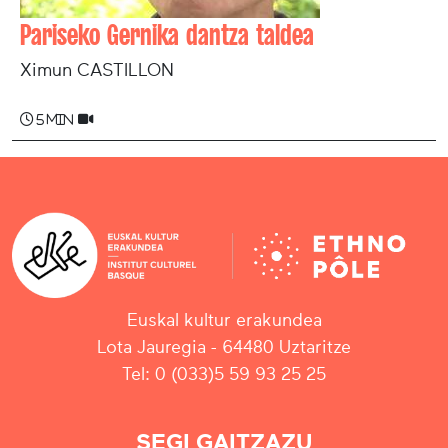
Pariseko Gernika dantza taldea
Ximun CASTILLON
5 min
Euskal kultur erakundea
Lota Jauregia - 64480 Uztaritze
Tel: 0 (033)5 59 93 25 25
SEGI GAITZAZU