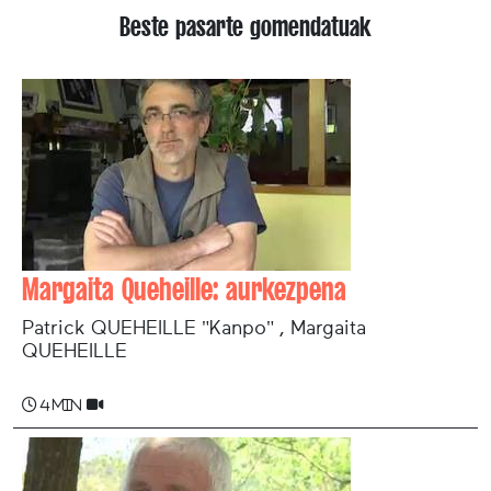
Beste pasarte gomendatuak
Margaita Queheille: aurkezpena
Patrick QUEHEILLE "Kanpo" , Margaita
QUEHEILLE
4 min