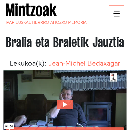
IPAR EUSKAL HERRIKO AHOZKO MEMORIA
Bralia eta Braletik Jauztia
Lekukoa(k):
Jean-Michel Bedaxagar