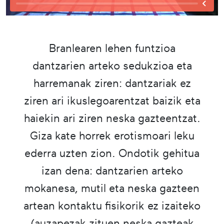
Branlearen lehen funtzioa
dantzarien arteko sedukzioa eta
harremanak ziren: dantzariak ez
ziren ari ikuslegoarentzat baizik eta
haiekin ari ziren neska gazteentzat.
Giza kate horrek erotismoari leku
ederra uzten zion. Ondotik gehitua
izan dena: dantzarien arteko
mokanesa, mutil eta neska gazteen
artean kontaktu fisikorik ez izaiteko
(auzapezak zituen neska gazteak