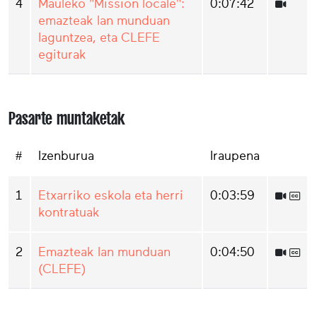
4
Mauleko "Mission locale":
0:07:42
emazteak lan munduan
laguntzea, eta CLEFE
egiturak
Pasarte muntaketak
#
Izenburua
Iraupena
1
Etxarriko eskola eta herri
0:03:59
kontratuak
2
Emazteak lan munduan
0:04:50
(CLEFE)