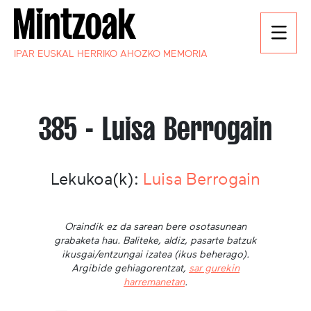
IPAR EUSKAL HERRIKO AHOZKO MEMORIA
385 - Luisa Berrogain
Lekukoa(k):
Luisa Berrogain
Oraindik ez da sarean bere osotasunean
grabaketa hau. Baliteke, aldiz, pasarte batzuk
ikusgai/entzungai izatea (ikus beherago).
Argibide gehiagorentzat,
sar gurekin
harremanetan
.