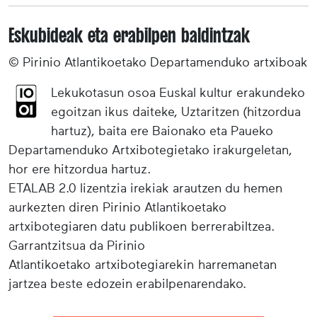
Eskubideak eta erabilpen baldintzak
© Pirinio Atlantikoetako Departamenduko artxiboak
Lekukotasun osoa Euskal kultur erakundeko
egoitzan ikus daiteke, Uztaritzen (hitzordua
hartuz), baita ere Baionako eta Paueko
Departamenduko Artxibotegietako irakurgeletan,
hor ere hitzordua hartuz.
ETALAB 2.0 lizentzia irekiak arautzen du hemen
aurkezten diren Pirinio Atlantikoetako
artxibotegiaren datu publikoen berrerabiltzea.
Garrantzitsua da Pirinio
Atlantikoetako artxibotegiarekin harremanetan
jartzea beste edozein erabilpenarendako.