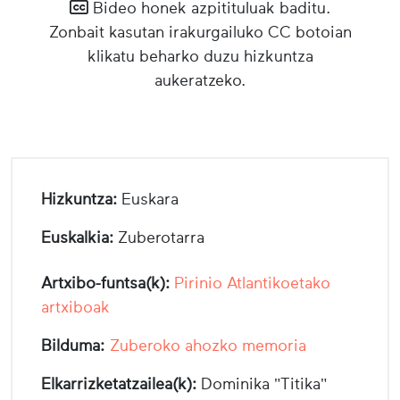
Bideo honek azpitituluak baditu.
Zonbait kasutan irakurgailuko CC botoian
klikatu beharko duzu hizkuntza
aukeratzeko.
Hizkuntza:
Euskara
Euskalkia:
Zuberotarra
Artxibo-funtsa(k):
Pirinio Atlantikoetako
artxiboak
Bilduma:
Zuberoko ahozko memoria
Elkarrizketatzailea(k):
Dominika "Titika"