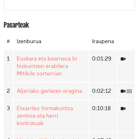
Pasarteak
#
Izenburua
Iraupena
1
Euskara eta bearnesa bi
0:01:29
hizkuntzen erabilera
Mitikile sorterrian
2
Aljeriako gerlaren eragina
0:02:12
3
Etxarriko formakuntza
0:10:18
zentroa eta herri
kontratuak