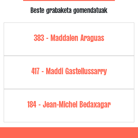
Beste grabaketa gomendatuak
383 - Maddalen Araguas
417 - Maddi Gastellussarry
184 - Jean-Michel Bedaxagar