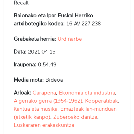
Recalt
Baionako eta Ipar Euskal Herriko
artxibotegiko kodea:
16 AV 227-238
Grabaketa herria:
Urdiñarbe
Data:
2021-04-15
Iraupena:
0:54:49
Media mota:
Bideoa
Arloak:
Garapena
,
Ekonomia eta industria
,
Algeriako gerra (1954-1962)
,
Kooperatibak
,
Kantua eta musika
,
Emazteak lan-munduan
(etxetik kanpo)
,
Zuberoako dantza
,
Euskararen erakaskuntza