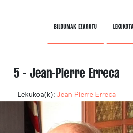
BILDUMAK EZAGUTU
LEKUKOT
5 - Jean-Pierre Erreca
Lekukoa(k):
Jean-Pierre Erreca