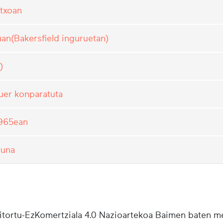
rtxoan
uan(Bakersfield inguruetan)
)
uer konparatuta
 1965ean
suna
tortu-EzKomertziala 4.0 Nazioartekoa Baimen baten m