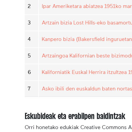
2
Ipar Ameriketara abiatzea 1951ko ma
3
Artzain bizia Lost Hills-eko basamort
4
Kanpero bizia (Bakersfield inguruetan
5
Artzaingoa Kalifornian beste bizimod
6
Kaliforniatik Euskal Herrira itzultzea
7
Asko ibili den euskaldun baten norta
Eskubideak eta erabilpen baldintzak
Orri honetako edukiak Creative Commons Ai