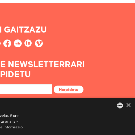
I GAITZAZU
E NEWSLETTERRARI
PIDETU
Harpidetu
×
tzeko. Gure
a analisi-
BASQUE
te informazio
FRENCH