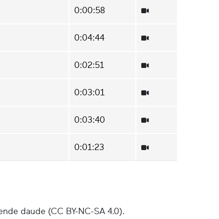
0:00:58
0:04:44
0:02:51
0:03:01
0:03:40
0:01:23
ende daude (CC BY-NC-SA 4.0).