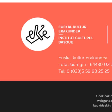
Euskal kultur erakundea
Lota Jauregia - 64480 Uzta
Tel: 0 (033)5 59 93 25 25
Cookieak e
webgunear
bazkideekin,