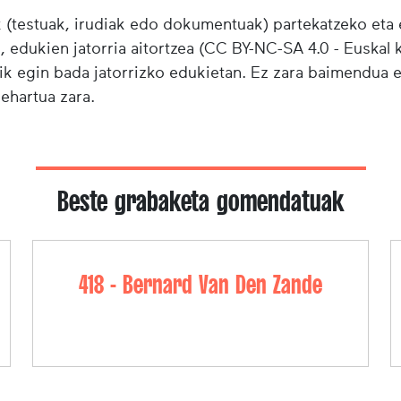
testuak, irudiak edo dokumentuak) partekatzeko eta e
i, edukien jatorria aitortzea (CC BY-NC-SA 4.0 - Euskal k
ik egin bada jatorrizko edukietan. Ez zara baimendua 
behartua zara.
Beste grabaketa gomendatuak
418 - Bernard Van Den Zande