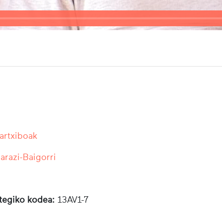
 artxiboak
razi-Baigorri
otegiko kodea:
13AV1-7