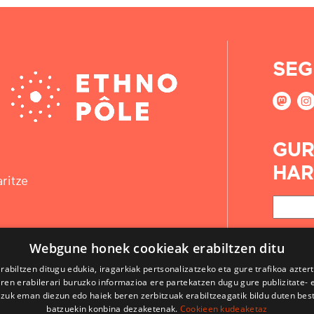
SEG
GUR
HAR
ritze
Webgune honek cookieak erabiltzen ditu
rabiltzen ditugu edukia, iragarkiak pertsonalizatzeko eta gure trafikoa azter
en erabilerari buruzko informazioa ere partekatzen dugu gure publizitate- et
 zuk eman diezun edo haiek beren zerbitzuak erabiltzeagatik bildu duten bes
batzuekin konbina dezaketenak.
Cookieen kudeaketaz