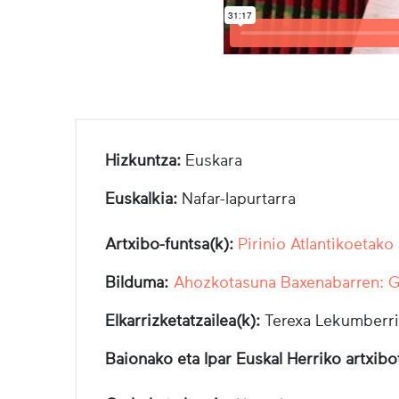
Hizkuntza:
Euskara
Euskalkia:
Nafar-lapurtarra
Artxibo-funtsa(k):
Pirinio Atlantikoetako
Bilduma:
Ahozkotasuna Baxenabarren: Ga
Elkarrizketatzailea(k):
Terexa Lekumberri
Baionako eta Ipar Euskal Herriko artxib