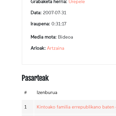
Grabaketa herria:
Urepele
Data:
2007-07-31
Iraupena:
0:31:17
Media mota:
Bideoa
Arloak:
Artzaina
Pasarteak
#
Izenburua
1
Kintoako familia errepublikano baten