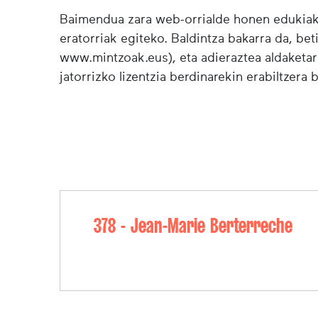
Baimendua zara web-orrialde honen edukiak (
eratorriak egiteko. Baldintza bakarra da, bet
www.mintzoak.eus), eta adieraztea aldaketar
jatorrizko lizentzia berdinarekin erabiltzera 
378 - Jean-Marie Berterreche