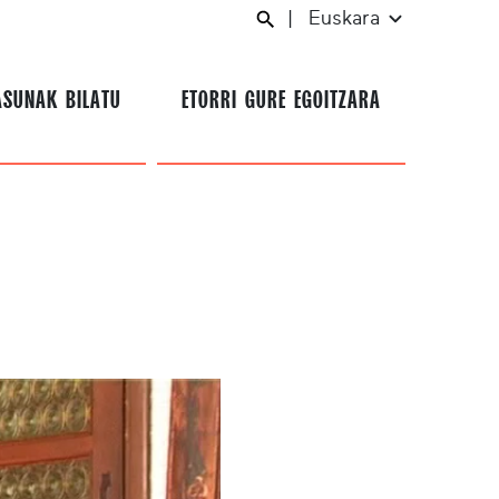
|
Euskara
ASUNAK BILATU
ETORRI GURE EGOITZARA