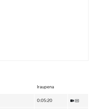
Iraupena
0:05:20