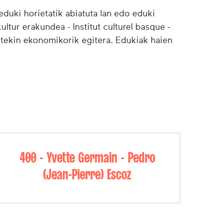
duki horietatik abiatuta lan edo eduki
ultur erakundea - Institut culturel basque -
etekin ekonomikorik egitera. Edukiak haien
400 - Yvette Germain - Pedro
(Jean-Pierre) Escoz